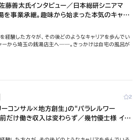
・佐藤善太氏インタビュー／日本総研シニアマ
湯を事業承継。趣味から始まった本気のキャリ
YOND-CONSUL―元コンサルの生き方―】
業界を経験した方々が、その後どのようなキャリアを歩んでい
ャーから埼玉の銭湯店主へ――。きっかけは自宅の風呂が
2
リーコンサル×地方創生」の“パラレルワー
午前だけ働き収入は変わらず／幾竹優士様 イン
＞【BEYOND-CONSUL―元コンサルの生き
界を経験した方々が、その後どのようなキャリアを歩んでいる