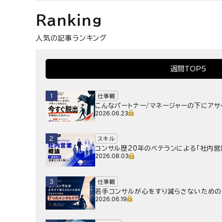
Ranking
人気の記事ランキング
週間TOP5
1
仕事観
こんなパートナー/マネージャーの下にア
2026.06.23
2
スキル
コンサル歴20年のベテランによる「社内営
2026.08.03
3
仕事観
若手コンサルが心をすり減らさないための
2026.06.19