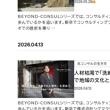
リカさん インタ
2026.05.28
生き方─】
BEYOND-CONSULシリーズでは、コンサル
歩んでいるかを追います。新卒でコンサルティング
オでの挫折を乗り …
2026.04.13
元コンサルの生き方
人材枯渇で「洗
で地域の文化と
パートナーズ 宮
2026.04.13
CONSUL─
BEYOND-CONSULシリーズでは、コンサル
歩んでいるかを追います。新卒で株式会社シグマクシ