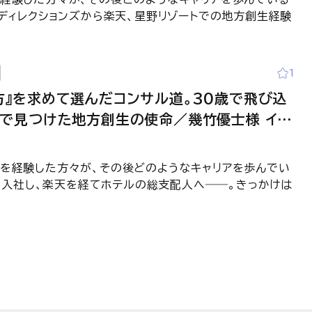
ー・ディレクションズから楽天、星野リゾートでの地方創生経験
1
方』を求めて選んだコンサル道。30歳で飛び込
」で見つけた地方創生の使命／幾竹優士様 イン
＞【BEYOND-CONSUL―元コンサルの生き
業界を経験した方々が、その後どのようなキャリアを歩んでい
に入社し、楽天を経てホテルの総支配人へ――。きっかけは