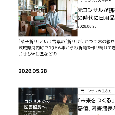
元コンサルの生き方
元コンサルが挑
の時代に日用品
限会社折重 秋
2026.06.25
「菓子折り」という言葉の「折り」が、かつて木の箱
茨城県河内町で1966年から杉折箱を作り続けて
おせちや佃煮などの …
2026.05.28
元コンサルの生き方
『未来をつくる
感情。図書館長