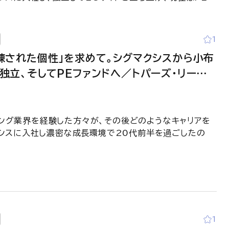
1
練された個性」を求めて。シグマクシスから小布
独立、そしてPEファンドへ／トパーズ・リージョ
ーズ 宮田湧太様 インタビュー＜前編＞
CONSUL─元コンサルの生き方─】
ティング業界を経験した方々が、その後どのようなキャリアを
シスに入社し濃密な成長環境で20代前半を過ごしたの
1