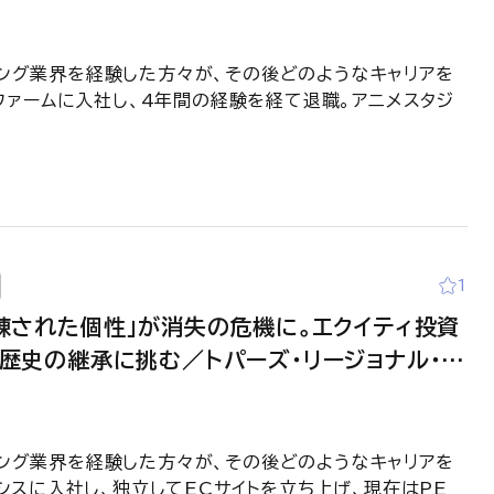
ビュー【BEYOND-CONSUL─元コンサルの
ティング業界を経験した方々が、その後どのようなキャリアを
ファームに入社し、4年間の経験を経て退職。アニメスタジ
1
練された個性」が消失の危機に。エクイティ投資
歴史の継承に挑む／トパーズ・リージョナル・
田湧太様 インタビュー＜後編＞【BEYOND-
元コンサルの生き方】
ティング業界を経験した方々が、その後どのようなキャリアを
スに入社し、独立してECサイトを立ち上げ、現在はPE