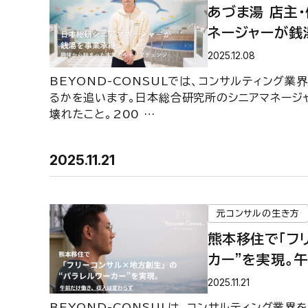
あづま湯 店主
ネージャーが銭
アチェンジ【BE
2025.12.08
BEYOND-CONSULでは、コンサルティング
るかを追います。日本総合研究所のシニアマネージ
壊れたこと。200 …
2025.11.21
元コンサルの生き方
熊本移住で「フ
カー”を実現。
タビュー＜後編
2025.11.21
方―】
BEYOND-CONSULは、コンサルティング業