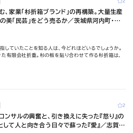
2
む、家業「杉折箱ブランド」の再構築。大量生産
の美「民芸」をどう売るか／茨城県河内町・有
山崚悟様 インタビュー
を指していたことを知る人は、今どれほどいるでしょうか。
きた有限会社折重。杉の板を貼り合わせて作る杉折箱は、
2
』コンサルの興奮と、引き換えに失った『怒り』の
として人と向き合う日々で蘇った『愛』／志賀ア