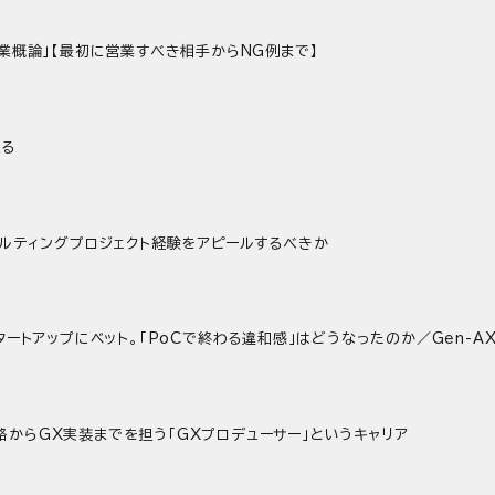
業概論」【最初に営業すべき相手からNG例まで】
握る
サルティングプロジェクト経験をアピールするべきか
ートアップにベット。｢PoCで終わる違和感｣はどうなったのか／Gen-A
／戦略からGX実装までを担う「GXプロデューサー」というキャリア