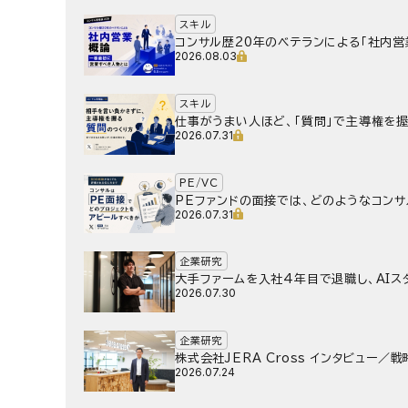
スキル
コンサル歴20年のベテランによる「社内営
2026.08.03
スキル
仕事がうまい人ほど、「質問」で主導権を
2026.07.31
PE/VC
PEファンドの面接では、どのようなコン
2026.07.31
企業研究
大手ファームを入社4年目で退職し、AIスタ
2026.07.30
企業研究
株式会社JERA Cross インタビュー
2026.07.24