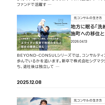
ファンドで活躍す …
元コンサルの生き方
地方に眠る「洗
施町への移住と
ナル・パートナ
2026.04.13
【BEYOND-
BEYOND-CONSULシリーズでは、コンサル
歩んでいるかを追います。新卒で株式会社シグマク
ち、退社後は独立して …
2025.12.08
元コンサルの生き方