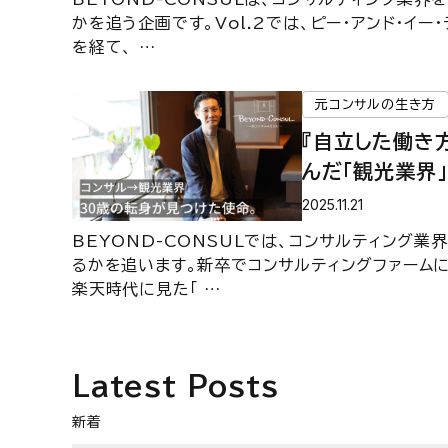
かを追う企画です。Vol.2では、ピー・アンド・イ
を経て、 …
元コンサルの生き方
『自立した働き
んだ「観光業界
タビュー＜前編
2025.11.21
方―】
BEYOND-CONSULでは、コンサルティング
るかを追います。新卒でコンサルティングファーム
楽天時代に見た「 …
Latest Posts
新着