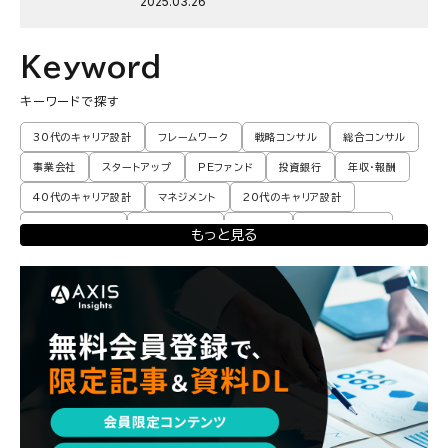
2025.03.26
Keyword
キーワードで探す
30代のキャリア設計
フレームワーク
戦略コンサル
総合コンサル
事業会社
スタートアップ
PEファンド
投資銀行
年収・報酬
40代のキャリア設計
マネジメント
20代のキャリア設計
転職体験談・実例
プロモーション
業界動向
コンサル現場論
もっと見る
育児
M&A・ファイナンス
ポストコンサル
経営企画・事業企画
エンジニア
調査レポート
ポストコンサル
独立・フリーランス
副業
起業
CxO
若手コンサル
Mup
パートナー
コンサル現場論
経営企画・事業企画
メンタルケア
パラレルキャリア
ワークライフバランス
移住・二拠点生活
AI活用
DX・テクノロジー
リスキリング・資格
M&A・ファイナンス