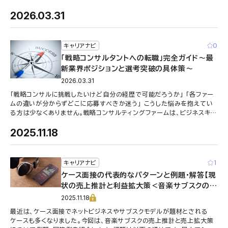
る回答の型」を知らなけ …
2026.03.31
0
キャリアナビ
「戦略コンサルタントへの転職」完全ガイド～最
新業界ポジションと選考突破の具体策～
2026.03.31
「戦略コンサルに挑戦したいけど自分の経歴で可能だろうか」 「各ファー
ムの違いが分からずどこに応募すべきか迷う」 こうした悩みを抱えてい
る方は少なくありません。戦略コンサルティングファームは、ビジネスキャ
リアの中でも特に魅 …
2025.11.18
1
キャリアナビ
ケース面接の代表的なパターンと例題・解答【現
状の売上推計と利益拡大策＜音楽サブスクの利
益拡大＞】
2025.11.18
最近は、ケース面接でネットビジネスやサブスクモデルが題材とされる
ケースも多くなりました。今回は、音楽サブスクの売上推計と売上拡大策