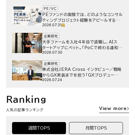
PE/VC
PEファンドの面接では、どのようなコンサル
ティングプロジェクト経験をアピールするべ
2026.07.31
きか
企業研究
大手ファームを入社4年目で退職し、AIス
タートアップにベット。｢PoCで終わる違和
2026.07.30
感｣はどうなったのか／Gen-AX株式会社
野村湧さん インタビュー
企業研究
株式会社JERA Cross インタビュー／戦略
からGX実装までを担う「GXプロデュー
2026.07.24
サー」というキャリア
Ranking
View more
人気の記事ランキング
週間TOP5
月間TOP5