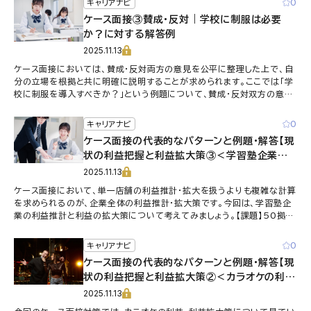
0
キャリアナビ
ケース面接③賛成・反対｜学校に制服は必要
か？に対する解答例
2025.11.13
ケース面接においては、賛成・反対両方の意見を公平に整理した上で、自
分の立場を根拠と共に明確に説明することが求められます。ここでは「学
校に制服を導入すべきか？」という例題について、賛成・反対双方の意見
をまとめ、最後に結論を付ける解答例を示します。ケース面接対策として
参考にしてください。
0
キャリアナビ
ケース面接の代表的なパターンと例題・解答【現
状の利益把握と利益拡大策③＜学習塾企業の
利益拡大＞】
2025.11.13
ケース面接において、単一店舗の利益推計・拡大を扱うよりも複雑な計算
を求められるのが、企業全体の利益推計・拡大策です。今回は、学習塾企
業の利益推計と利益の拡大策について考えてみましょう。【課題】50拠点
ある都内の学習塾チェーン店の利益水準と利益を50％増やす方策を考
えよ。今回のケースでは、すでに売上額が前提として与えられています。
0
キャリアナビ
利益を考える土台として、この企業がどのような事業規模なのか推計し
ケース面接の代表的なパターンと例題・解答【現
てみましょう。
状の利益把握と利益拡大策②＜カラオケの利益
拡大＞】
2025.11.13