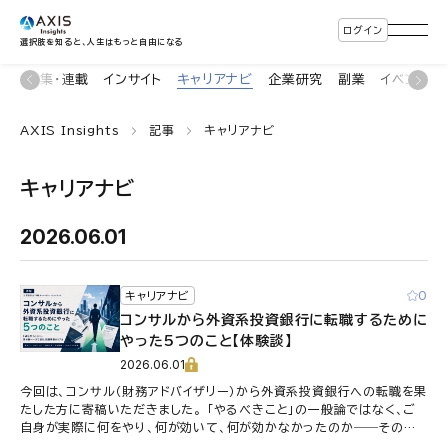
ログイン
選択肢を知ると、人生はもっと自由になる
ン
特集・連載
インサイト
キャリアナビ
企業研究
副業
イベント
AXIS Insights
記事
キャリアナビ
キャリアナビ
2026.06.01
0
キャリアナビ
コンサルから外資系投資銀行に転職するために
やった5つのこと【体験談】
2026.06.01
今回は、コンサル（財務アドバイザリー）から外資系投資銀行への転職を果
たした方に寄稿いただきました。 「やるべきこと」の一般論ではなく、ご
自身が実際に何をやり、何が効いて、何が効かなかったのか――その実
体験をもとに、転職準 …