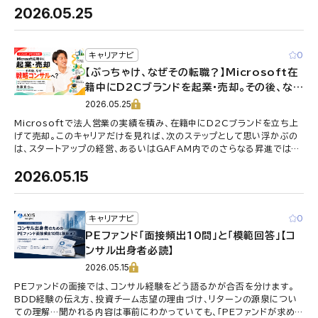
2026.05.25
0
キャリアナビ
【ぶっちゃけ、なぜその転職？】Microsoft在
籍中にD2Cブランドを起業・売却。その後、なぜ
あえての「戦略コンサル転職」だったのか。
2026.05.25
Microsoftで法人営業の実績を積み、在籍中にD2Cブランドを立ち上
げて売却。このキャリアだけを見れば、次のステップとして思い浮かぶの
は、スタートアップの経営、あるいはGAFAM内でのさらなる昇進ではな
いでしょうか。 …
2026.05.15
0
キャリアナビ
PEファンド「面接頻出10問」と「模範回答」【コ
ンサル出身者必読】
2026.05.15
PEファンドの面接では、コンサル経験をどう語るかが合否を分けます。
BDD経験の伝え方、投資チーム志望の理由づけ、リターンの源泉につい
ての理解…聞かれる内容は事前にわかっていても、「PEファンドが求め