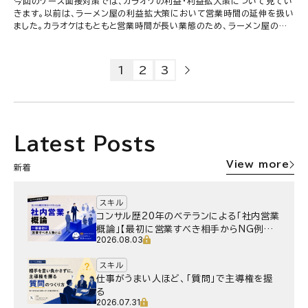
今回のケース面接対策では、カラオケの利益・利益拡大策について見てい
きます。以前は、ラーメン屋の利益拡大策において営業時間の延伸を扱い
ました。カラオケはもともと営業時間が長い業態のため、ラーメン屋のよ
うに単なる営業時間の延伸だけでは、利益拡大につながらない可能性が
あります。同じ店舗形態のビジネスでも、取るべき対策は異なってくるで
しょう。今回の課題は次の通りです。都心部の繁華街にあるカラオケ店の
1
2
3
利益を推計して、利益を30％増やす対策を考えよ。
Latest Posts
View more
新着
スキル
コンサル歴20年のベテランによる「社内営業
概論」【最初に営業すべき相手からNG例ま
2026.08.03
で】
スキル
仕事がうまい人ほど、「質問」で主導権を握
る
2026.07.31