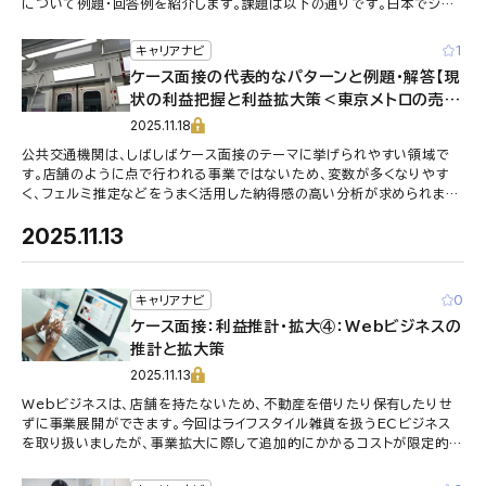
について例題・回答例を紹介します。課題は以下の通りです。日本でシェ
ア10％を持つ音楽サブスク企業Aの売上を推計して、売上高を30％増や
す方策を考えよ。
1
キャリアナビ
ケース面接の代表的なパターンと例題・解答【現
状の利益把握と利益拡大策＜東京メトロの売上
推計と売上拡大策＞】
2025.11.18
公共交通機関は、しばしばケース面接のテーマに挙げられやすい領域で
す。店舗のように点で行われる事業ではないため、変数が多くなりやす
く、フェルミ推定などをうまく活用した納得感の高い分析が求められま
す。今回は「東京メトロの任意の路線の売上推計と売上拡大策を考えよ」
2025.11.13
という課題が与えられたとします。この考え方と回答についてまとめまし
た。
0
キャリアナビ
ケース面接：利益推計・拡大④：Webビジネスの
推計と拡大策
2025.11.13
Webビジネスは、店舗を持たないため、不動産を借りたり保有したりせ
ずに事業展開ができます。今回はライフスタイル雑貨を扱うECビジネス
を取り扱いましたが、事業拡大に際して追加的にかかるコストが限定的
で、大胆な施策を打ちやすいのが特徴です。ただし、あくまでフィージビリ
ティに気を配って、面接官を納得させられるよう、注意しましょう。