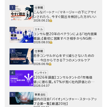
1
仕事観
こんなパートナー/マネージャーの下にアサイ
ンされたら、今すぐ脱出を検討した方がいい
2026.06.23
2
スキル
コンサル歴20年のベテランによる「社内営業
概論」【最初に営業すべき相手からNG例ま
2026.08.03
で】
3
仕事観
若手コンサルが心をすり減らさないための
──今日からできる7つのメンタルケア
2026.06.19
4
インサイト
【2026年調査】コンサルタントの「市場価
値」に潜む罠。67%が抱く社内評価との乖
2026.04.07
離と、採用側が抱く“本音”の懸念とは
5
事業会社
国内の注目「バイオ」ベンチャー・スタートアッ
プ企業一覧【厳選20社】