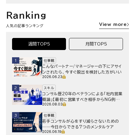
Ranking
View more
人気の記事ランキング
週間TOP5
月間TOP5
1
仕事観
こんなパートナー/マネージャーの下にアサイ
ンされたら、今すぐ脱出を検討した方がいい
2026.06.23
2
スキル
コンサル歴20年のベテランによる「社内営業
概論」【最初に営業すべき相手からNG例ま
2026.08.03
で】
3
仕事観
若手コンサルが心をすり減らさないための
──今日からできる7つのメンタルケア
2026.06.19