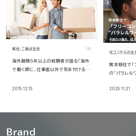
0
移住・二拠点生活
元コンサルの生
海外勤務5年以上の経験者が語る「海外
熊本移住で「
で働く際に、仕事面以外で気を付けるべ
の“パラレル
きこと・知っておくべきこと」
働き収入は変
2015.12.15
2025.11.21
タビュー＜後編
CONSUL
Brand