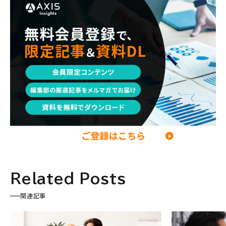
エンジニア
調査レポート
ポストコンサル
独立・フリーランス
副業
起業
CxO
若手コンサル
Mup
パートナー
コンサル現場論
経営企画・事業企画
メンタルケア
パラレルキャリア
ワークライフバランス
移住・二拠点生活
AI活用
DX・テクノロジー
リスキリング・資格
M&A・ファイナンス
Related Posts
関連記事