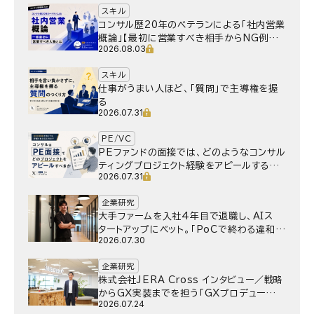
スキル
コンサル歴20年のベテランによる「社内営業
概論」【最初に営業すべき相手からNG例ま
2026.08.03
で】
スキル
仕事がうまい人ほど、「質問」で主導権を握
る
2026.07.31
PE/VC
PEファンドの面接では、どのようなコンサル
ティングプロジェクト経験をアピールするべ
2026.07.31
きか
企業研究
大手ファームを入社4年目で退職し、AIス
タートアップにベット。｢PoCで終わる違和
2026.07.30
感｣はどうなったのか／Gen-AX株式会社
野村湧さん インタビュー
企業研究
株式会社JERA Cross インタビュー／戦略
からGX実装までを担う「GXプロデュー
2026.07.24
サー」というキャリア