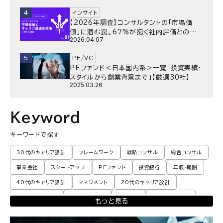
4
インサイト
【2026年調査】コンサルタントの「市場価
値」に潜む罠。67%が抱く社内評価との乖
2026.04.07
離と、採用側が抱く“本音”の懸念とは
5
PE/VC
PEファンド＜日本国内系＞一覧「投資実績・
スタイルから創業背景まで」【厳選30社】
2025.03.26
Keyword
キーワードで探す
30代のキャリア設計
フレームワーク
戦略コンサル
総合コンサル
事業会社
スタートアップ
PEファンド
投資銀行
年収・報酬
40代のキャリア設計
マネジメント
20代のキャリア設計
転職体験談・実例
プロモーション
業界動向
コンサル現場論
もっと見る
育児
M&A・ファイナンス
ポストコンサル
経営企画・事業企画