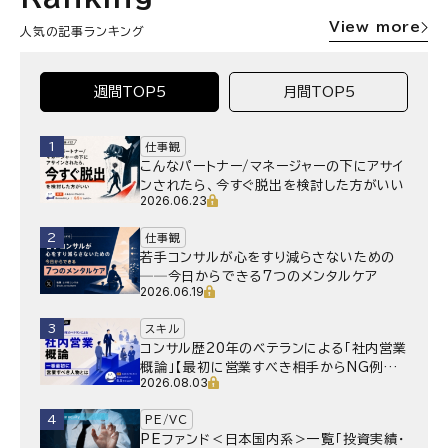
View more
人気の記事ランキング
週間TOP5
月間TOP5
1
仕事観
こんなパートナー/マネージャーの下にアサイ
ンされたら、今すぐ脱出を検討した方がいい
2026.06.23
2
仕事観
若手コンサルが心をすり減らさないための
──今日からできる7つのメンタルケア
2026.06.19
3
スキル
コンサル歴20年のベテランによる「社内営業
概論」【最初に営業すべき相手からNG例ま
2026.08.03
で】
4
PE/VC
PEファンド＜日本国内系＞一覧「投資実績・