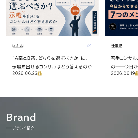
1
スキル
仕事観
「A案とB案、どちらを選ぶべきか」に、
若手コンサル
示唆を出せるコンサルはどう答えるのか
の──今日か
2026.06.23
2026.06.19
ア
Brand
ブランド紹介