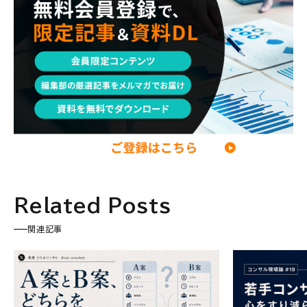
コンサル現場論
経営企画・事業企画
メンタルケア
パラレルキャリア
ワークライフバランス
移住・二拠点生活
AI活用
DX・テクノロジー
リスキリング・資格
M&A・ファイナンス
Related Posts
関連記事