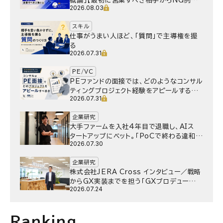
概論」【最初に営業すべき相手からNG例ま
2026.08.03
で】
スキル
仕事がうまい人ほど、「質問」で主導権を握
る
2026.07.31
PE/VC
PEファンドの面接では、どのようなコンサル
ティングプロジェクト経験をアピールするべ
2026.07.31
きか
企業研究
大手ファームを入社4年目で退職し、AIス
タートアップにベット。｢PoCで終わる違和
2026.07.30
感｣はどうなったのか／Gen-AX株式会社
野村湧さん インタビュー
企業研究
株式会社JERA Cross インタビュー／戦略
からGX実装までを担う「GXプロデュー
2026.07.24
サー」というキャリア
Ranking