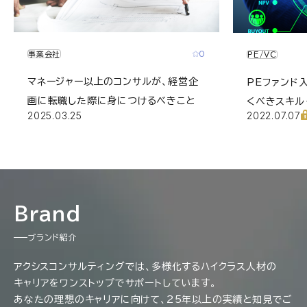
0
事業会社
PE/VC
マネージャー以上のコンサルが、経営企
PEファンド
画に転職した際に身につけるべきこと
くべきスキル
2025.03.25
2022.07.07
の方向け】
Brand
ブランド紹介
アクシスコンサルティングでは、多様化するハイクラス人材の
キャリアをワンストップでサポートしています。
あなたの理想のキャリアに向けて、25年以上の実績と知見でご