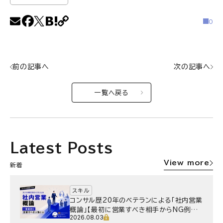
0
前の記事へ
次の記事へ
一覧へ戻る
Latest Posts
View more
新着
スキル
コンサル歴20年のベテランによる「社内営業
概論」【最初に営業すべき相手からNG例ま
2026.08.03
で】