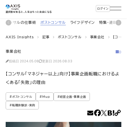
ログイン
選択肢を知ると、人生はもっと自由になる
着
コンサルの仕事術
ポストコンサル
ライフデザイン
特集・連載
イ
AXIS Insights
記事
ポストコンサル
事業会社
【コンサル「マネジャー以上」向け】事業企画転職におけるよくある「失敗」の理由
事業会社
0
投稿日 2024.05.08
更新日 2026.08.03
【コンサル「マネジャー以上」向け】事業企画転職におけるよ
くある「失敗」の理由
#ポストコンサル
#Mup
#経営企画・事業企画
#転職体験談・実例