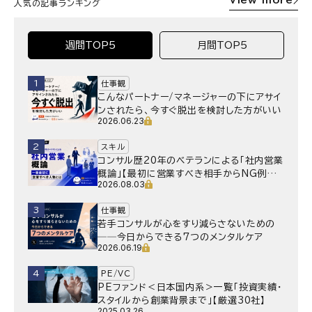
View more
人気の記事ランキング
週間TOP5
月間TOP5
1
仕事観
こんなパートナー/マネージャーの下にアサイ
ンされたら、今すぐ脱出を検討した方がいい
2026.06.23
2
スキル
コンサル歴20年のベテランによる「社内営業
概論」【最初に営業すべき相手からNG例ま
2026.08.03
で】
3
仕事観
若手コンサルが心をすり減らさないための
──今日からできる7つのメンタルケア
2026.06.19
4
PE/VC
PEファンド＜日本国内系＞一覧「投資実績・
スタイルから創業背景まで」【厳選30社】
2025.03.26