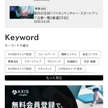
5
事業会社
国内の注目「バイオ」ベンチャー・スタートアッ
プ企業一覧【厳選20社】
2025.03.26
Keyword
キーワードで探す
30代のキャリア設計
フレームワーク
戦略コンサル
総合コンサル
事業会社
スタートアップ
PEファンド
投資銀行
年収・報酬
40代のキャリア設計
マネジメント
20代のキャリア設計
転職体験談・実例
プロモーション
業界動向
コンサル現場論
もっと見る
育児
M&A・ファイナンス
ポストコンサル
経営企画・事業企画
エンジニア
調査レポート
ポストコンサル
独立・フリーランス
副業
起業
CxO
若手コンサル
Mup
パートナー
コンサル現場論
経営企画・事業企画
メンタルケア