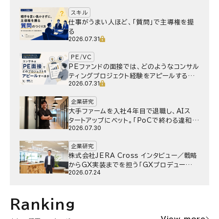
スキル
仕事がうまい人ほど、「質問」で主導権を握
る
2026.07.31
PE/VC
PEファンドの面接では、どのようなコンサル
ティングプロジェクト経験をアピールするべ
2026.07.31
きか
企業研究
大手ファームを入社4年目で退職し、AIス
タートアップにベット。｢PoCで終わる違和
2026.07.30
感｣はどうなったのか／Gen-AX株式会社
野村湧さん インタビュー
企業研究
株式会社JERA Cross インタビュー／戦略
からGX実装までを担う「GXプロデュー
2026.07.24
サー」というキャリア
Ranking