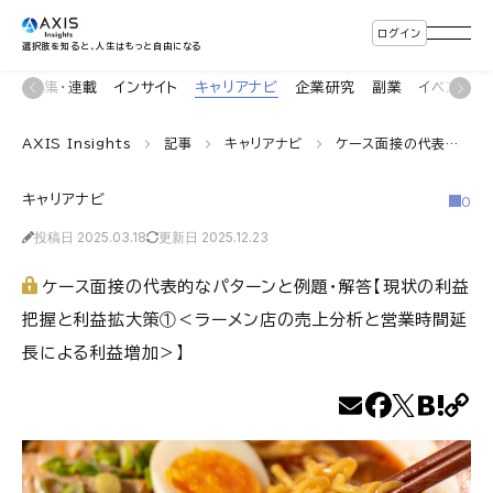
ログイン
選択肢を知ると、人生はもっと自由になる
ン
特集・連載
インサイト
キャリアナビ
企業研究
副業
イベント
AXIS Insights
記事
キャリアナビ
ケース面接の代表的なパターンと例題・解答【現状の利益把握と利益拡大策①＜ラーメン店の売上分析と営業時間延長による利益増加＞】
キャリアナビ
0
投稿日 2025.03.18
更新日 2025.12.23
ケース面接の代表的なパターンと例題・解答【現状の利益
把握と利益拡大策①＜ラーメン店の売上分析と営業時間延
長による利益増加＞】