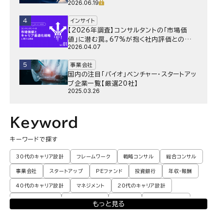
2026.06.19
4
インサイト
【2026年調査】コンサルタントの「市場価
値」に潜む罠。67%が抱く社内評価との乖
2026.04.07
離と、採用側が抱く“本音”の懸念とは
5
事業会社
国内の注目「バイオ」ベンチャー・スタートアッ
プ企業一覧【厳選20社】
2025.03.26
Keyword
キーワードで探す
30代のキャリア設計
フレームワーク
戦略コンサル
総合コンサル
事業会社
スタートアップ
PEファンド
投資銀行
年収・報酬
40代のキャリア設計
マネジメント
20代のキャリア設計
転職体験談・実例
プロモーション
業界動向
コンサル現場論
もっと見る
育児
M&A・ファイナンス
ポストコンサル
経営企画・事業企画