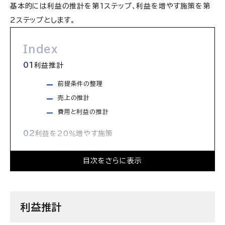
基本的には利益の推計を第1ステップ、利益を増やす施策を第
2ステップとします。
Index
利益推計
前提条件の整理
売上の推計
費用と利益の推計
利益を20％増やす施策
営業時間の延伸
目次をさらに表示
店舗の利益の課題は客単価か営業時間に着目する
ケースが多い
利益推計