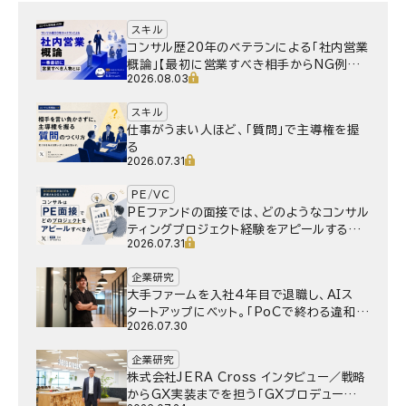
スキル
コンサル歴20年のベテランによる「社内営業
概論」【最初に営業すべき相手からNG例ま
2026.08.03
で】
スキル
仕事がうまい人ほど、「質問」で主導権を握
る
2026.07.31
PE/VC
PEファンドの面接では、どのようなコンサル
ティングプロジェクト経験をアピールするべ
2026.07.31
きか
企業研究
大手ファームを入社4年目で退職し、AIス
タートアップにベット。｢PoCで終わる違和
2026.07.30
感｣はどうなったのか／Gen-AX株式会社
野村湧さん インタビュー
企業研究
株式会社JERA Cross インタビュー／戦略
からGX実装までを担う「GXプロデュー