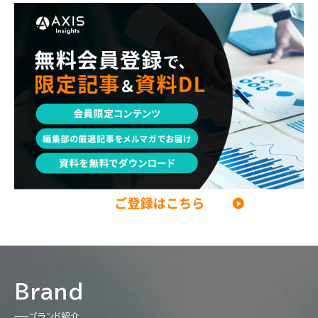
エンジニア
調査レポート
ポストコンサル
独立・フリーランス
副業
起業
CxO
若手コンサル
Mup
パートナー
コンサル現場論
経営企画・事業企画
メンタルケア
パラレルキャリア
ワークライフバランス
移住・二拠点生活
AI活用
DX・テクノロジー
リスキリング・資格
M&A・ファイナンス
Brand
ブランド紹介