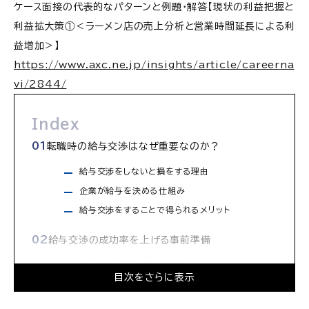
ケース面接の代表的なパターンと例題・解答【現状の利益把握と
利益拡大策①＜ラーメン店の売上分析と営業時間延長による利
益増加＞】
https://www.axc.ne.jp/insights/article/careerna
vi/2844/
Index
転職時の給与交渉はなぜ重要なのか？
給与交渉をしないと損をする理由
企業が給与を決める仕組み
給与交渉をすることで得られるメリット
給与交渉の成功率を上げる事前準備
自分の市場価値を知る方法
目次をさらに表示
希望年収を決める基準とは？
転職エージェントを活用するメリット・デメリット