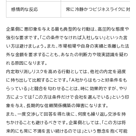
感情的な反応
常に冷静かつビジネスライクに対応
企業側に悪印象を与える最も典型的な行動は、高圧的な態度や
強引な要求です。「この条件でなければ入社しない」といった言
い方は避けましょう。また、市場相場や自身の実績と乖離した法
外な金額を要求することも、あなたの判断力や現実認識を疑わ
れる原因になります。
内定取り消しリスクを高める行動としては、他社の内定を過度
に持ち出して比較することです。「A社からはもっと好条件をも
らっている」と競合を匂わせることは、時に効果的ですが、やり
方によっては「この方は条件だけで会社を選んでいる」という印
象を与え、長期的な信頼関係構築の障害になります。
また、一度交渉して回答を得た後に、何度も繰り返し交渉を持
ちかけることも避けるべきです。企業側としては、「この方は将
来的にも常に不満を言い続けるのでは」という懸念を抱く可能