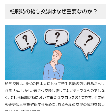
企業が給与を決める基準とは？
転職時の給与交渉はなぜ重要なのか？
給与交渉できるポイントは？
交渉が成功しやすいタイミング
給与交渉の成功率を高める伝え方【例文あり】
企業が納得する交渉の伝え方
年収アップを要求する際のフレーズ例
交渉をスムーズに進めるポイント
給与交渉で避けるべきNG行動
企業に悪印象を与えるNG交渉例
内定取り消しリスクが高まる言動
給与交渉は、多くの日本人にとって苦手意識の強い行為かもし
給与交渉で企業の本音を探る方法
れません。しかし、適切な交渉は決してネガティブなものではな
まとめ｜給与交渉を成功させて納得のいく転職を
く、むしろ転職活動において重要なプロセスの1つです。企業側
実現しよう！
も優秀な人材を確保するために、ある程度の交渉の余地を残し