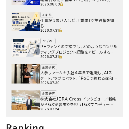
2026.08.03
で】
スキル
仕事がうまい人ほど、「質問」で主導権を握
る
2026.07.31
PE/VC
PEファンドの面接では、どのようなコンサル
ティングプロジェクト経験をアピールするべ
2026.07.31
きか
企業研究
大手ファームを入社4年目で退職し、AIス
タートアップにベット。｢PoCで終わる違和
2026.07.30
感｣はどうなったのか／Gen-AX株式会社
野村湧さん インタビュー
企業研究
株式会社JERA Cross インタビュー／戦略
からGX実装までを担う「GXプロデュー
2026.07.24
サー」というキャリア
Ranking