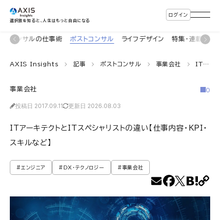
ログイン
選択肢を知ると、人生はもっと自由になる
着
コンサルの仕事術
ポストコンサル
ライフデザイン
特集・連載
イ
AXIS Insights
記事
ポストコンサル
事業会社
ITアーキテクトとITスペシャリストの違い【仕事内容・KPI・スキルなど】
事業会社
0
投稿日 2017.09.11
更新日 2026.08.03
ITアーキテクトとITスペシャリストの違い【仕事内容・KPI・
スキルなど】
#エンジニア
#DX・テクノロジー
#事業会社