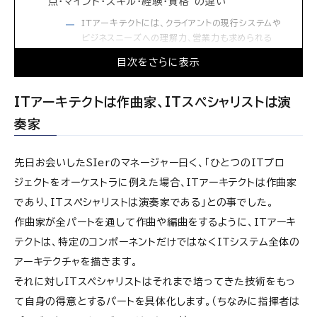
点・マインド・スキル・経験・資格”の違い
ITアーキテクトには、クライアントの現行システムや
ビジネスニーズへの理解力、営業力も求められる
ITスペシャリストには、特定領域だけでなく関連領
目次をさらに表示
域も含めたテクノロジーへの知見とスキルが求めら
れる
ITアーキテクトは作曲家、ITスペシャリストは演
両者になるために必須の資格はなく、あくまでも対
外的に実力を示すための道具
奏家
ITアーキテクトとITスペシャリストで”得られるスキ
先日お会いしたSIerのマネージャー曰く、「ひとつのITプロ
ルや経験、その後のキャリアパス”の違い
ジェクトをオーケストラに例えた場合、ITアーキテクトは作曲家
ITアーキテクトのキャリアパス：CTOやCIOなど
上流からIT推進・IT企画に関わるポジションへ繋
であり、ITスペシャリストは演奏家である」との事でした。
がりやすい
作曲家が全パートを通して作曲や編曲をするように、ITアーキ
ITスペシャリストのキャリアパス：ITアーキテクト、
テクトは、特定のコンポーネントだけではなくITシステム全体の
事業会社テックリードなど技術力を起点にテクノロ
ジーベースでのキャリアパスが広がる
アーキテクチャを描きます。
それに対しITスペシャリストはそれまで培ってきた技術をもっ
ITアーキテクトとITスペシャリストの”年収の違い”
て自身の得意とするパートを具体化します。（ちなみに指揮者は