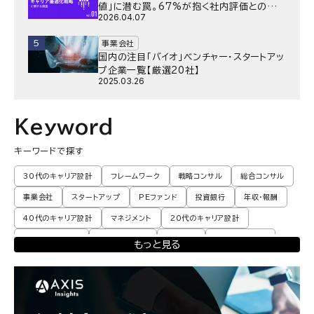
値」に潜む罠。67%が抱く社内評価との乖
2026.04.07
離と、採用側が抱く“本音”の懸念とは
5
事業会社
国内の注目「バイオ」ベンチャー・スタートアッ
プ企業一覧【厳選20社】
2025.03.26
Keyword
キーワードで探す
30代のキャリア設計
フレームワーク
戦略コンサル
総合コンサル
事業会社
スタートアップ
PEファンド
投資銀行
年収・報酬
40代のキャリア設計
マネジメント
20代のキャリア設計
転職体験談・実例
プロモーション
業界動向
コンサル現場論
もっと見る
育児
M&A・ファイナンス
ポストコンサル
経営企画・事業企画
エンジニア
調査レポート
ポストコンサル
独立・フリーランス
副業
起業
CxO
若手コンサル
Mup
パートナー