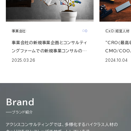
0
事業会社
CxO・経営人材
事業会社の新規事業企画とコンサルティ
“CRO(最高
ングファームでの新規事業コンサルの違
CMO/COO
い
長/BizDe
2025.03.26
2024.10.04
いて
Brand
ブランド紹介
アクシスコンサルティングでは、多様化するハイクラス人材の