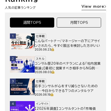
View more
人気の記事ランキング
週間TOP5
月間TOP5
1
仕事観
こんなパートナー/マネージャーの下にアサイ
ンされたら、今すぐ脱出を検討した方がいい
2026.06.23
2
スキル
コンサル歴20年のベテランによる「社内営業
概論」【最初に営業すべき相手からNG例ま
2026.08.03
で】
3
仕事観
若手コンサルが心をすり減らさないための
──今日からできる7つのメンタルケア
2026.06.19
4
インサイト
【2026年調査】コンサルタントの「市場価