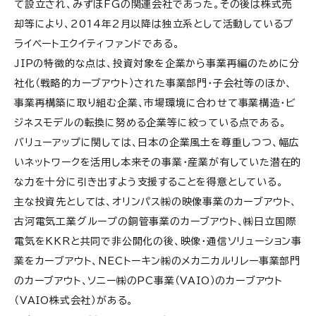
て設立され、みずほFGの関連会社であった。その後は株式売
却等により、2014年2月以降は独立系として活動しているプ
ライベートエクイティファンドである。
JIPの特徴的な点は、投資対象を企業から事業再編のために分
社化（戦略的カーブアウト）された事業部門・子会社等のほか、
事業再構築に取り組む企業、市場環境に合わせて事業構造・ビ
ジネスモデルの転換に努める企業等に絞っている点である。
バリューアップに関しては、日本の企業風土を尊重しつつ、幅広
いネットワークを活用し本来その事業・産業が有していた潜在的
な力を十分に引き出すよう支援することを得意としている。
主な投資先としては、オリンパス㈱の映像事業のカーブアウト、
古河電気工業グループの銅管事業のカーブアウト、㈱日立国際
電気をKKRと共同で非公開化の後、映像・通信ソリューション事
業をカーブアウト、NECトーキン㈱のメカニカルリレー事業部門
のカーブアウト、ソニー㈱のPC事業（VAIO）のカーブアウト
（VAIO株式会社）がある。