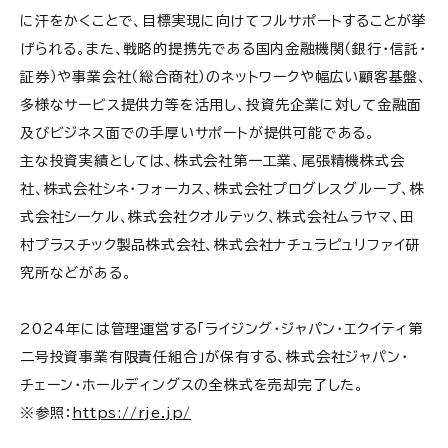
に汗をかくことで、目標実現に向けてフルサポートすることが挙
げられる。また、戦略的提携先である国内金融機関（銀行・信託・
証券）や事業会社（総合商社）のネットワークや幅広い顧客基盤、
多様なサービス提供力等を活用し、投資先企業に対して金融面
及びビジネス面での手厚いサポートが提供可能である。
主な投資実績としては、株式会社第一工業、尾張精機株式会
社、株式会社シネ・フォーカス、株式会社プログレスグループ、株
式会社シーケル、株式会社クオルテック、株式会社ムラヤマ、田
村プラスチック製品株式会社、株式会社ナチュラピュリファイ研
究所などがある。
2024年には管理運営する「ライジング・ジャパン・エクイティ第
二号投資事業有限責任組合」が保有する、株式会社ジャパン・
チェーン・ホールディングスの全株式を売却完了した。
※参照：
https://rje.jp/