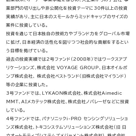
株式会社
業部門の切り出しや非公開化を投資テーマに30件以上の投資
実績があり、主に日本のスモールからミッドキャップのサイズの
PEファンド＜日本国内系＞⑫MCPパートナーズ
案件に投資している。
PEファンド＜日本国内系＞⑬エンデバー・ユナイ
投資を通じて日本独自の技術力やブランド力をグローバル市場
テッド株式会社
に拡げ、日本経済の活性化を図りつつ社会的な貢献をするとい
う目標を掲げている。
PEファンド＜日本国内系＞⑭J-STAR株式会社
過去の投資実績では2号ファンド（2008年）ではワークスアプ
PEファンド＜日本国内系＞⑮日本成長投資アライア
リケーションズ、株式会社 VOYAGE GROUP、日本オイルポ
ンス株式会社
ンプ株式会社、 株式会社ベストランド（旧株式会社マイランド）
等の企業に投資した。
PEファンド＜日本国内系＞⑯ニューホライズンキャ
ピタル
3号ファンドでは、LYKAON株式会社、株式会社Aimedic
MMT、AIメカテック株式会社、株式会社ノバレーゼなどに投資
PEファンド＜日本国内系＞⑰ベーシック・キャピタ
している。
ル・マネジメント(Basic Capital
4号ファンドでは、パナソニックi-PRO センシングソリューショ
Management)
ンズ株式会社、トキコシステムソリューションズ株式会社（旧 日
PEファンド＜日本国内系＞⑱株式会社マーキュリア
立オートモティブシステムズメジャメント株式会社）、株式会社