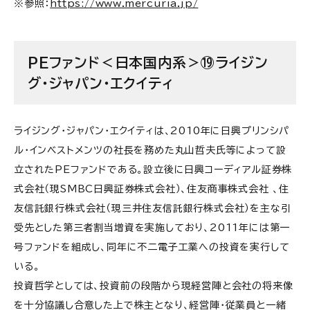
※参照：
https://www.mercuria.jp/
PEファンド＜日本国内系＞⑲ライジン
グ・ジャパン・エクイティ
ライジング・ジャパン・エクイティは、2010年に日興プリンシパ
ル・インベストメンツの社長を務めた丸山哲夫氏等によって設
立されたPEファンドである。設立後に日興コーディアル証券株
式会社（現SMBC日興証券株式会社）、住友商事株式会社 、住
友信託銀行株式会社（現三井住友信託銀行株式会社）を主な引
受先とした第三者割当増資を実施しており、2011年には第一
号ファンドを組成し、同年に不二電子工業への投資を実行して
いる。
投資哲学としては、投資前の段階から現経営陣と会社の将来像
を十分協議し合意した上で株主となり、経営陣・従業員と一緒