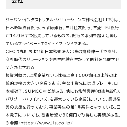
会社
ジャパン・インダストリアル・ソリューションズ株式会社（JIS）は、
日本政策投資銀行、みずほ銀行、三井住友銀行、三菱UFJ銀行
が14.9%ずつ出資しているものの、銀行の系列を超え活動し
ているプライベートエクイティファンドである。
CEOは丸紅および新日本監査法人出身の齋藤伸一氏であり、
商社時代のリレーションや再生経験を生かして同社を発展させ
てきたとされる。
投資対象は、上場企業ないしは売上高1,000億円以上等の比
較的規模の大きい企業であり、主な出資先には曙ブレーキ、日
本板硝子、SUMCOなどがある。他にも常盤興産（娯楽施設「ス
パリゾートハワイアンズ」を運営している企業）について、震災復
興の支援を行っており、事業再生の第１号案件となっている。日
本電子についても、割当増資で30億円で取得した実績がある。
※参照：
https://www.jis.co.jp/