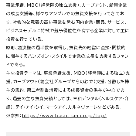
事業承継、MBO（経営陣の独立支援）、カーブアウト、新興企業
の成長支援等、様々なアングルでの投資支援を行ってきてお
り、社会的な意義の高い事業を営む国内企業・商品、サービス、
ビジネスモデルに特徴や競争優位性を有する企業に対して主に
投資を行っている。
原則、議決権の過半数を取得し、投資先の経営に直接・間接的
に関与するハンズオン・スタイルで企業の成長を支援するファン
ドである。
主な投資テーマは、事業承継支援、MBO（経営陣による独立）支
援、カーブアウト（親会社グループからの独立）支援、分散した株
主の集約、第三者割当増資による成長資金の供与が中心であ
り、過去の主な投資実績としては、三和デンタル（ヘルスケア・介
護）、テイ・アイ・シイ、マークアイ、カルネヴァーレなどがある。
※参照：
https://www.basic-cm.co.jp/top/