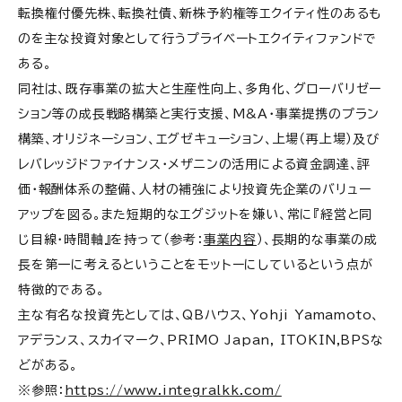
タル株式会社
転換権付優先株、転換社債、新株予約権等エクイティ性のあるも
のを主な投資対象として行うプライベートエクイティファンドで
PEファンド＜日本国内系＞㉖株式会社ジェイ・ウィ
ある。
ル・パートナーズ
同社は、既存事業の拡大と生産性向上、多角化、グローバリゼー
PEファンド＜日本国内系＞㉗大和PIパートナーズ
ション等の成長戦略構築と実行支援、M&A・事業提携のプラン
株式会社
構築、オリジネーション、エグゼキューション、上場（再上場）及び
レバレッジドファイナンス・メザニンの活用による資金調達、評
PEファンド＜日本国内系＞㉘日本企業成長投資
価・報酬体系の整備、人材の補強により投資先企業のバリュー
PEファンド＜日本国内系＞㉙雄渾キャピタル・パー
アップを図る。また短期的なエグジットを嫌い、常に『経営と同
トナーズ
じ目線・時間軸』を持って（参考：
事業内容
）、長期的な事業の成
長を第一に考えるということをモットーにしているという点が
PEファンド＜日本国内系＞㉚アント・キャピタル・
特徴的である。
パートナーズ株式会社
主な有名な投資先としては、QBハウス、Yohji Yamamoto、
アデランス、スカイマーク、PRIMO Japan, ITOKIN,BPSな
どがある。
※参照：
https://www.integralkk.com/