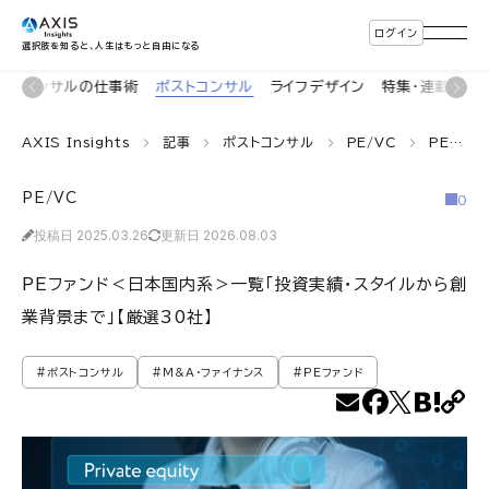
ログイン
選択肢を知ると、人生はもっと自由になる
着
コンサルの仕事術
ポストコンサル
ライフデザイン
特集・連載
イ
AXIS Insights
記事
ポストコンサル
PE/VC
PEファンド＜日本国内系＞一覧「投資実績・スタイルから創業背景まで」【厳選30社】
PE/VC
0
投稿日 2025.03.26
更新日 2026.08.03
PEファンド＜日本国内系＞一覧「投資実績・スタイルから創
業背景まで」【厳選30社】
#ポストコンサル
#M&A・ファイナンス
#PEファンド