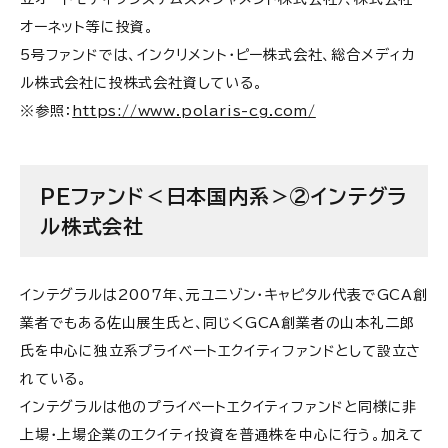
インベストメント
オーネット等に投資。
5号ファンドでは、インクリメント・ピー株式会社、総合メディカ
PEファンド＜日本国内系＞⑲ライジング・ジャパン・
エクイティ
ル株式会社に投
株式会社
資している。
※参照：
https://www.polaris-cg.com/
PEファンド＜日本国内系＞⑳ジャフコ グループ株
式会社
PEファンド＜日本国内系＞㉑アイ・シグマ・キャピタ
PEファンド＜日本国内系＞②インテグラ
ル株式会社
ル株式会社
PEファンド＜日本国内系＞㉒AZ-Star
インテグラルは2007年、元ユニゾン・キャピタル代表でGCA創
PEファンド＜日本国内系＞㉓株式会社刈田・アン
業者でもある佐山展生氏と、同じくGCA創業者の山本礼二郎
ド・カンパニー
氏を中心に独立系プライベートエクイティファンドとして設立さ
PEファンド＜日本国内系＞㉔キャス・キャピタル株
れている。
式会社
インテグラルは他のプライベートエクイティファンドと同様に非
上場・上場企業のエクイティ投資を普通株を中心に行う。加えて
PEファンド＜日本国内系＞㉕クレアシオン・キャピ