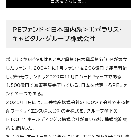
目次をさらに表示
PEファンド＜日本国内系＞④株式会社アドバン
テッジパートナーズ
PEファンド＜日本国内系＞⑤ジャパン・インダスト
PEファンド＜日本国内系＞①ポラリス・
リアル・ソリューションズ株式会社
キャピタル・グループ株式会社
PEファンド＜日本国内系＞⑥ティーキャピタルパー
トナーズ
ポラリスキャピタルはもともと興銀（日本興業銀行）OBが設立
PEファンド＜日本国内系＞⑦日本産業推進機構
したファンド。2004年に1号ファンドを296億円で運用開始
し、第5号ファンドは2020年11月にハードキャップである
PEファンド＜日本国内系＞⑧日本産業パートナー
1,500億円で無事募集完了している、日本を代表するPEファ
ズ株式会社
ンドの一つである。
PEファンド＜日本国内系＞⑨野村キャピタル・パー
2025年1月には、三井物産株式会社の100％子会社である物
トナーズ株式会社
産フードサイエンス株式会社の全株式を、グループ傘下の
PTCJ-7 ホールディングス株式会社が買い取り、株式譲渡契
PEファンド＜日本国内系＞⑩丸の内キャピタル
約を締結した。
PEファンド＜日本国内系＞⑪アスパラントグループ
創業以来、オーナー事業承継をはじめ、大企業からの子会社・事