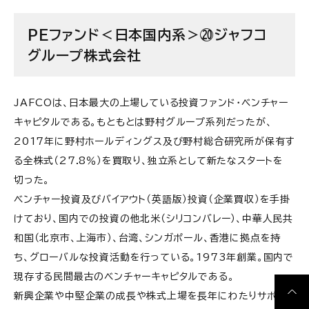
PEファンド＜日本国内系＞⑳ジャフコ
グループ株式会社
JAFCOは、日本最大の上場している投資ファンド・ベンチャー
キャピタルである。もともとは野村グループ系列だったが、
2017年に野村ホールディングス及び野村総合研究所が保有す
る全株式（27.8％）を買取り、独立系として新たなスタートを
切った。
ベンチャー投資及びバイアウト（英語版）投資（企業買収）を手掛
けており、国内での投資の他北米（シリコンバレー）、中華人民共
和国（北京市、上海市）、台湾、シンガポール、香港に拠点を持
ち、グローバルな投資活動を行っている。1973年創業。国内で
現存する民間最古のベンチャーキャピタルである。
新興企業や中堅企業の成長や株式上場を長年にわたりサポート