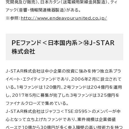
究開発及び販売）、日本カタン（送電線用架線金具製造）、ティ
アック（音響・情報関連機器製造）がある。
※参照：
http://www.endeavourunited.co.jp/
PEファンド＜日本国内系＞⑭J-STAR
株式会社
J-STAR株式会社は中小企業の投資に強みを持つ独立系プラ
イベート・エクイティファンドであり、2006年2月に設立されて
いる。1号ファンドは120億円、2号ファンドは204億円を運用
し、2017年5月に募集が完了した3号ファンドは325億円を
ファイナルクローズで集めている。
J-STAR株式会社はジャフコ＜TSE:8595＞のメンバーが中
心となって立ち上げたファンドであり、案件規模は企業価値
ベースで10億から30億円が多く参入障壁の高い技術力を持つ