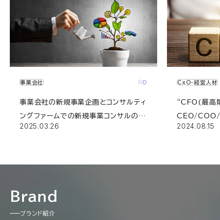
0
事業会社
CxO・経営人材
事業会社の新規事業企画とコンサルティ
“CFO(最高
ングファームでの新規事業コンサルの違
CEO/COO
2025.03.26
2024.08.15
い
の違い・求め
について
Brand
ブランド紹介