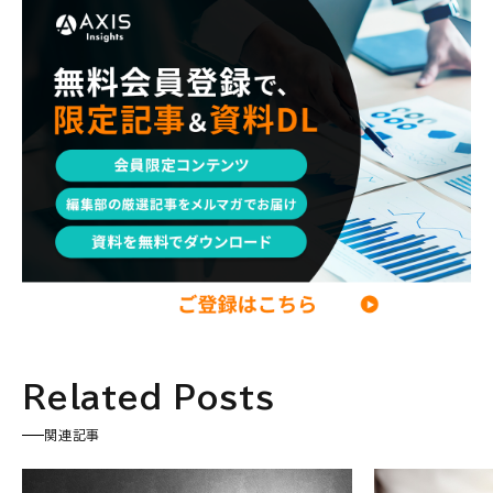
エンジニア
調査レポート
ポストコンサル
独立・フリーランス
副業
起業
CxO
若手コンサル
Mup
パートナー
コンサル現場論
経営企画・事業企画
メンタルケア
パラレルキャリア
ワークライフバランス
移住・二拠点生活
AI活用
DX・テクノロジー
リスキリング・資格
M&A・ファイナンス
Related Posts
関連記事