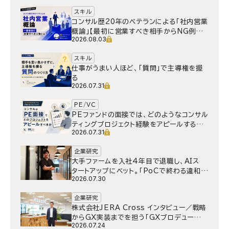
スキル
コンサル歴20年のベテランによる「社内営業
概論」【最初に営業すべき相手からNG例ま
2026.08.03
で】
スキル
仕事がうまい人ほど、「質問」で主導権を握
る
2026.07.31
PE/VC
PEファンドの面接では、どのようなコンサル
ティングプロジェクト経験をアピールするべ
2026.07.31
きか
企業研究
大手ファームを入社4年目で退職し、AIス
タートアップにベット。｢PoCで終わる違和
2026.07.30
感｣はどうなったのか／Gen-AX株式会社
野村湧さん インタビュー
企業研究
株式会社JERA Cross インタビュー／戦略
からGX実装までを担う「GXプロデュー
2026.07.24
サー」というキャリア