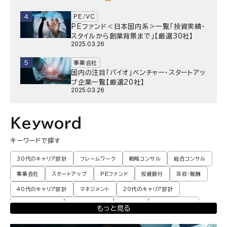
4
PE/VC
PEファンド＜日本国内系＞一覧「投資実績・
スタイルから創業背景まで」【厳選30社】
2025.03.26
5
事業会社
国内の注目「バイオ」ベンチャー・スタートアッ
プ企業一覧【厳選20社】
2025.03.26
Keyword
キーワードで探す
30代のキャリア設計
フレームワーク
戦略コンサル
総合コンサル
事業会社
スタートアップ
PEファンド
投資銀行
年収・報酬
40代のキャリア設計
マネジメント
20代のキャリア設計
転職体験談・実例
プロモーション
業界動向
コンサル現場論
もっと見る
育児
M&A・ファイナンス
ポストコンサル
経営企画・事業企画