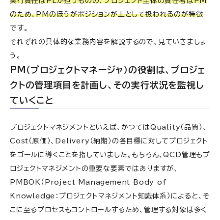
実行責任はPLが担うものの、プロジェクト全体の責任者はPM
リーダー）に「必要なスキル」と「次のキャリアパス」
のため、PMのほうがポジションが上として扱われるのが特徴
の違い
です。
PM（プロジェクトマネージャ）はステークホルダーと
の関わりが多く、企業の課題発見・解決スキルが磨
それぞれの具体的な業務内容を解説するので、見ていきましょ
かれ、ITコンサルなどのキャリアに繋がりやすい
う。
PL（プロジェクトリーダー）は幅広い技術的知識を
PM（プロジェクトマネージャ）の役割は、プロジェ
求められるため、自分の得意分野を生かして特定分
野のスペシャリストへのキャリアが広がりやすい
クトの管理項目を計画し、その実行状況を監視し
ていくこと
PM（プロジェクトマネージャ）とPL（プロジェクト
リーダー）の「年収」の違い
プロジェクトマネジメントといえば、かつてはQuality（品質）、
PM（プロジェクトマネージャ）は平均で年収800万
円
Cost（原価）、Delivery（納期）の各目標に対してプロジェクト
PL（プロジェクトリーダー）は平均で年収500万〜
をゴールに導くことを指していました。もちろん、QCD管理もプ
700万円
ロジェクトマネジメントの重要な要素ではありますが、
PMBOK（Project Management Body of
Knowledge：プロジェクトマネジメント知識体系）によると、そ
こに至るプロセスもコントロールするため、管理する対象は多く