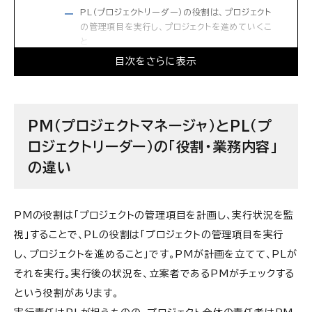
PL（プロジェクトリーダー）の役割は、プロジェクト
の管理項目を実行し、プロジェクトを進めていくこ
と
目次をさらに表示
PM（プロジェクトマネージャ）とPL（プロジェクト
リーダー）の抱える「KPI」や「評価ポイント」の違い
PM（プロジェクトマネージャ）は、「プロジェクト計画
PM（プロジェクトマネージャ）とPL（プ
のスコープ精度」「リスク管理」なども重要
PL（プロジェクトリーダー）は、「若手メンバの育成」
ロジェクトリーダー）の「役割・業務内容」
や「急な技術的問題への対応力」なども重要
の違い
PM（プロジェクトマネージャ）とPL（プロジェクト
リーダー）が仕事に取り組む上での「思考法」の違い
PMの役割は「プロジェクトの管理項目を計画し、実行状況を監
PM（プロジェクトマネージャ）はプロジェクトの先を
視」することで、PLの役割は「プロジェクトの管理項目を実行
読んだり、リスクを想定したりする「想像力」が大切
し、プロジェクトを進めること」です。PMが計画を立てて、PLが
PL（プロジェクトリーダー）はプロジェクトを計画通
りに完了させるための「リーダーシップ」が大切
それを実行。実行後の状況を、立案者であるPMがチェックする
という役割があります。
PM（プロジェクトマネージャ）とPL（プロジェクト