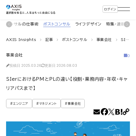
ログイン
選択肢を知ると、人生はもっと自由になる
着
コンサルの仕事術
ポストコンサル
ライフデザイン
特集・連載
イ
AXIS Insights
記事
ポストコンサル
事業会社
SIerにおけるPMとPLの違い【役割・業務内容・年収・キャリアパスまで】
事業会社
0
投稿日 2025.03.26
更新日 2026.08.03
SIerにおけるPMとPLの違い【役割・業務内容・年収・キャ
リアパスまで】
#エンジニア
#マネジメント
#事業会社