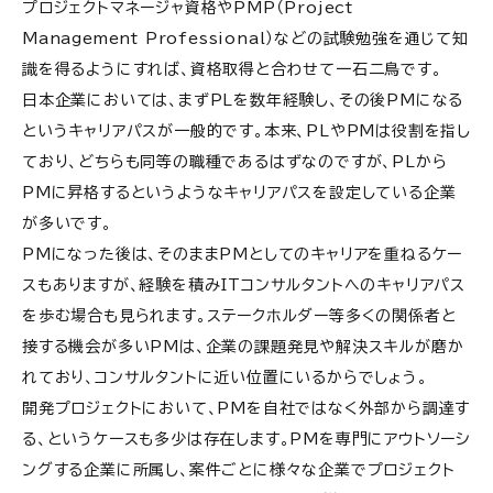
プロジェクトマネージャ資格やPMP（Project
Management Professional）などの試験勉強を通じて知
識を得るようにすれば、資格取得と合わせて一石二鳥です。
日本企業においては、まずPLを数年経験し、その後PMになる
というキャリアパスが一般的です。本来、PLやPMは役割を指し
ており、どちらも同等の職種であるはずなのですが、PLから
PMに昇格するというようなキャリアパスを設定している企業
が多いです。
PMになった後は、そのままPMとしてのキャリアを重ねるケー
スもありますが、経験を積みITコンサルタントへのキャリアパス
を歩む場合も見られます。ステークホルダー等多くの関係者と
接する機会が多いPMは、企業の課題発見や解決スキルが磨か
れており、コンサルタントに近い位置にいるからでしょう。
開発プロジェクトにおいて、PMを自社ではなく外部から調達す
る、というケースも多少は存在します。PMを専門にアウトソーシ
ングする企業に所属し、案件ごとに様々な企業でプロジェクト