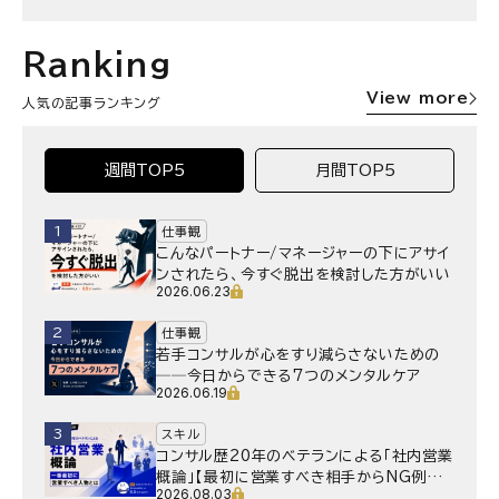
Ranking
View more
人気の記事ランキング
週間TOP5
月間TOP5
1
仕事観
こんなパートナー/マネージャーの下にアサイ
ンされたら、今すぐ脱出を検討した方がいい
2026.06.23
2
仕事観
若手コンサルが心をすり減らさないための
──今日からできる7つのメンタルケア
2026.06.19
3
スキル
コンサル歴20年のベテランによる「社内営業
概論」【最初に営業すべき相手からNG例ま
2026.08.03
で】