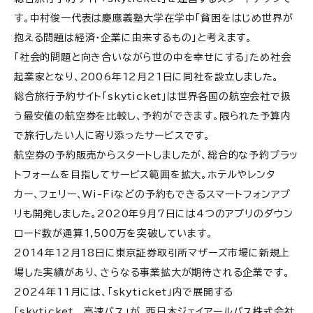
旅行・観光系スタートアップ・ベンチャー⑦トラベル
す。中村俊一代表は慶應義塾大学在学中「貧困をはじめ世界が
ブック株式会社
抱える問題は経済・企業に由来するもの」と考えます。
「社会的問題と向き合いながら世の中を幸せにする」ため社会
旅行・観光系スタートアップ・ベンチャー⑧メトロエン
起業家となり、2006年12月21日に同社を設立しました。
ジン株式会社
総合旅行予約サイト「skyticket」は世界各国の航空会社で扱
旅行・観光系スタートアップ・ベンチャー⑨株式会社
う最安値の航空券を比較し、予約ができます。限られた予算内
令和トラベル
で旅行したい人に寄り添ったサービスです。
旅行・観光系スタートアップ・ベンチャー⑩株式会社
航空券の予約販売からスタートしましたが、総合的な予約プラッ
IKETEL
トフォームを目指してサービス範囲を拡大。ホテルやレンタ
カー、フェリー、Wi-Fiなどの予約もできるスマートフォンアプ
旅行・観光系スタートアップ・ベンチャー⑪株式会社
リも開発しました。2020年9月7日には4つのアプリのダウン
Loco Partners
ロード数が通算1,500万を突破しています。
旅行・観光系スタートアップ・ベンチャー⑫株式会社
2014年12月18日に東京証券取引所マザーズ市場に新規上
Stayway
場した実績があり、さらなる事業拡大が期待される企業です。
2024年11月には、「skyticket」内で展開する
旅行・観光系スタートアップ・ベンチャー⑬株式会社
NinNin
「skyticket 高速バス」が、西日本ジェイアールバス株式会社