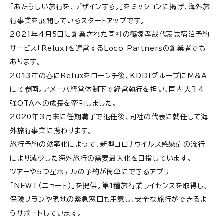
「あたらしい旅行を、デザインする。」をミッションに掲げ、海外旅
行事業を展開しているスタートアップです。
2021年4月5日に創業された同社の篠塚孝哉代表は宿泊予約
サービス「Relux」を運営するLoco Partnersの創業者でも
あります。
2013年の春にReluxをローンチ後、KDDIグループにM&A
にて参画。アメーバ経営体制下で経営執行を担い、国内大手4
強OTAへの成長を牽引しました。
2020年3月末に任期満了で退任後、同社の代表に就任して海
外旅行事業に携わります。
旅行予約の効率化によって、新型コロナウイルス感染症の流行
により減少した海外旅行の需要最大化を目指しています。
ツアーや5つ星ホテルの予約が簡単にできるアプリ
「NEWT（ニュート）」を提供。第1種旅行業ライセンスを取得し、
保険プランや現地の緊急窓口も用意し、安全な旅行ができるよ
うサポートしています。