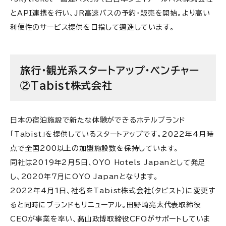
とAPI連携を行い、JR高速バスの予約・販売を開始。より高い
旅行・観光系スタートアップ・ベンチャー⑭株式会社
利便性のサービス提供を目指して邁進しています。
SAGOJO
旅行・観光系スタートアップ・ベンチャー⑮アソビュー
株式会社
旅行・観光系スタートアップ・ベンチャー
②Tabist株式会社
旅行・観光系スタートアップ・ベンチャー⑯株式会社
MATCHA
日本の宿泊施設で新たな体験ができるホテルブランド
旅行・観光系スタートアップ・ベンチャー⑰株式会社
ロコタビ
「Tabist」を提供しているスタートアップです。2022年4月時
点で全国200以上の加盟施設数を保持しています。
旅行・観光系スタートアップ・ベンチャー⑱ホリデー
同社は2019年2月5日、OYO Hotels Japanとして発足
株式会社
し、2020年7月にOYO Japanとなります。
2022年4月1日、社名をTabist株式会社（タビスト）に変更す
ると同時にブランドもリニューアル。田野崎亮太代表取締役
CEOが事業を率い、髙山政博取締役CFOがサポートしていま