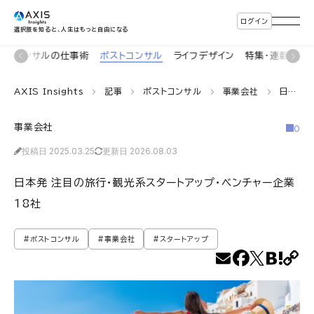
ログイン
選択肢を知ると、人生はもっと自由になる
着
コンサルの仕事術
ポストコンサル
ライフデザイン
特集・連載
イ
AXIS Insights
記事
ポストコンサル
事業会社
日本発 注目の旅行・観光系スタートアップ・ベンチャー企業18社
事業会社
0
投稿日 2025.03.25
更新日 2026.08.03
日本発 注目の旅行・観光系スタートアップ・ベンチャー企業
18社
#ポストコンサル
#事業会社
#スタートアップ