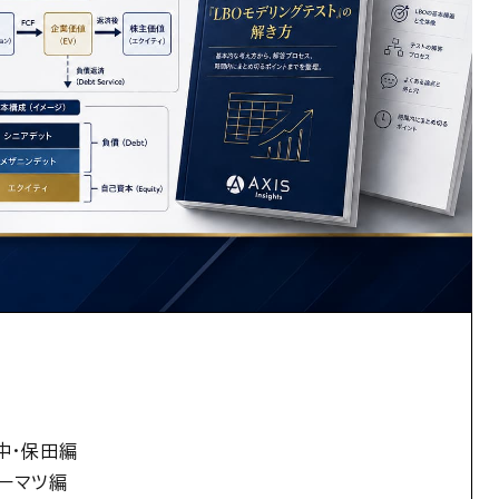
中・保田編
ーマツ編