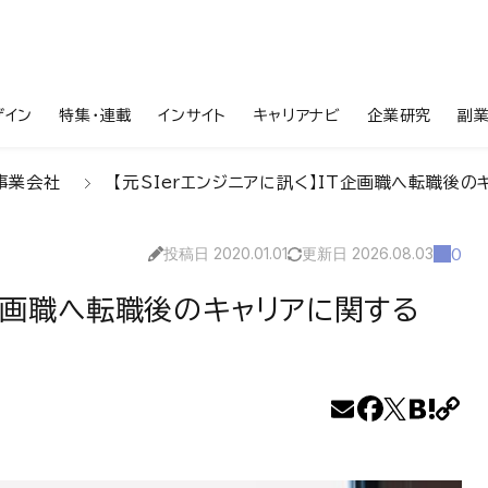
ザイン
特集・連載
インサイト
キャリアナビ
企業研究
副
事業会社
【元SIerエンジニアに訊く】IT企画職へ転職後の
投稿日 2020.01.01
更新日 2026.08.03
0
T企画職へ転職後のキャリアに関する