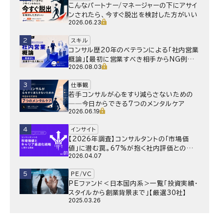
こんなパートナー/マネージャーの下にアサイ
ンされたら、今すぐ脱出を検討した方がいい
2026.06.23
2
スキル
コンサル歴20年のベテランによる「社内営業
概論」【最初に営業すべき相手からNG例ま
2026.08.03
で】
3
仕事観
若手コンサルが心をすり減らさないための
──今日からできる7つのメンタルケア
2026.06.19
4
インサイト
【2026年調査】コンサルタントの「市場価
値」に潜む罠。67%が抱く社内評価との乖
2026.04.07
離と、採用側が抱く“本音”の懸念とは
5
PE/VC
PEファンド＜日本国内系＞一覧「投資実績・
スタイルから創業背景まで」【厳選30社】
2025.03.26