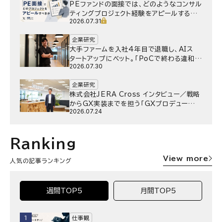
PEファンドの面接では、どのようなコンサル
ティングプロジェクト経験をアピールするべ
2026.07.31
きか
企業研究
大手ファームを入社4年目で退職し、AIス
タートアップにベット。｢PoCで終わる違和
2026.07.30
感｣はどうなったのか／Gen-AX株式会社
野村湧さん インタビュー
企業研究
株式会社JERA Cross インタビュー／戦略
からGX実装までを担う「GXプロデュー
2026.07.24
サー」というキャリア
Ranking
View more
人気の記事ランキング
週間TOP5
月間TOP5
1
仕事観