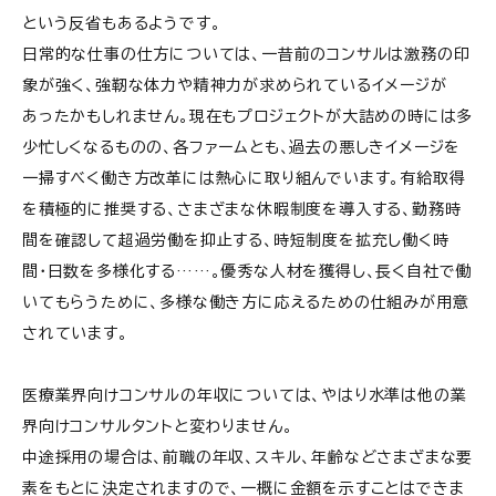
という反省もあるようです。
日常的な仕事の仕方については、一昔前のコンサルは激務の印
象が強く、強靭な体力や精神力が求められているイメージが
あったかもしれません。現在もプロジェクトが大詰めの時には多
少忙しくなるものの、各ファームとも、過去の悪しきイメージを
一掃すべく働き方改革には熱心に取り組んでいます。有給取得
を積極的に推奨する、さまざまな休暇制度を導入する、勤務時
間を確認して超過労働を抑止する、時短制度を拡充し働く時
間・日数を多様化する……。優秀な人材を獲得し、長く自社で働
いてもらうために、多様な働き方に応えるための仕組みが用意
されています。
医療業界向けコンサルの年収については、やはり水準は他の業
界向けコンサルタントと変わりません。
中途採用の場合は、前職の年収、スキル、年齢などさまざまな要
素をもとに決定されますので、一概に金額を示すことはできま