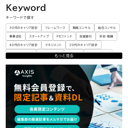
Keyword
キーワードで探す
30代のキャリア設計
フレームワーク
戦略コンサル
総合コンサル
事業会社
スタートアップ
PEファンド
投資銀行
年収・報酬
40代のキャリア設計
マネジメント
20代のキャリア設計
転職体験談・実例
プロモーション
業界動向
コンサル現場論
もっと見る
育児
M&A・ファイナンス
ポストコンサル
経営企画・事業企画
エンジニア
調査レポート
ポストコンサル
独立・フリーランス
副業
起業
CxO
若手コンサル
Mup
パートナー
コンサル現場論
経営企画・事業企画
メンタルケア
パラレルキャリア
ワークライフバランス
移住・二拠点生活
AI活用
DX・テクノロジー
リスキリング・資格
M&A・ファイナンス