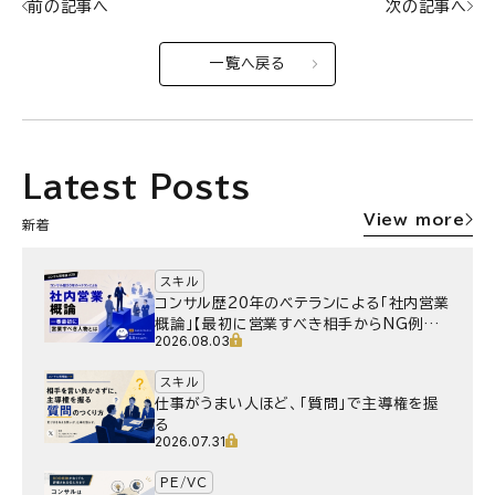
前の記事へ
次の記事へ
一覧へ戻る
Latest Posts
View more
新着
スキル
コンサル歴20年のベテランによる「社内営業
概論」【最初に営業すべき相手からNG例ま
2026.08.03
で】
スキル
仕事がうまい人ほど、「質問」で主導権を握
る
2026.07.31
PE/VC