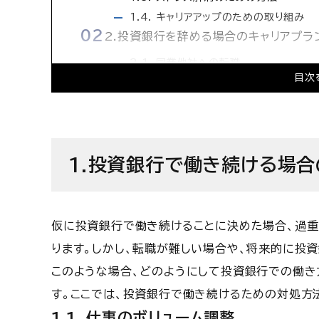
1.4. キャリアアップのための取り組み
2.投資銀行を辞める場合のキャリアプラ
2.1. 同業他社への転職
目次
2.2. 金融業界以外への転職
2.3. 起業や独立
2.4. ライフスタイルの変化を考える
3.投資銀行を辞めたい理由
1.投資銀行で働き続ける場
3.1. 過重労働やストレスで負担を感じ
3.2. 職務内容に不満がある
3.3. 給与や報酬に不満がある
仮に投資銀行で働き続けることに決めた場合、過重
3.4. 自己実現やキャリアアップに向け
4.投資銀行を辞めたい理由ごとに対処法
ります。しかし、転職が難しい場合や、将来的に投
このような場合、どのようにして投資銀行での働き
す。ここでは、投資銀行で働き続けるための対処方
1.1. 仕事のボリューム調整