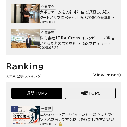
企業研究
大手ファームを入社4年目で退職し、AIス
タートアップにベット。｢PoCで終わる違和
2026.07.30
感｣はどうなったのか／Gen-AX株式会社
野村湧さん インタビュー
企業研究
株式会社JERA Cross インタビュー／戦略
からGX実装までを担う「GXプロデュー
2026.07.24
サー」というキャリア
Ranking
View more
人気の記事ランキング
週間TOP5
月間TOP5
1
仕事観
こんなパートナー/マネージャーの下にアサイ
ンされたら、今すぐ脱出を検討した方がいい
2026.06.23