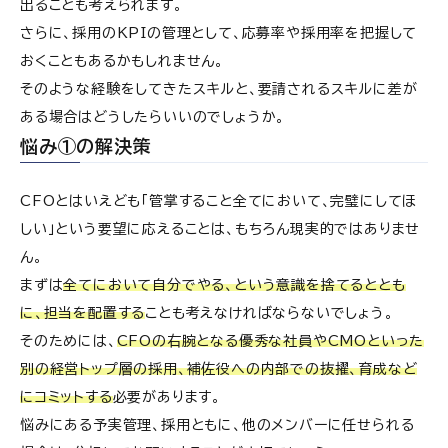
出ることも考えられます。
悩み⑦の解決策
さらに、採用のKPIの管理として、応募率や採用率を把握して
おくこともあるかもしれません。
ベンチャーCFOのよくある悩み⑧「株主やVC、社外
役員からの要請が厳しい」
そのような経験をしてきたスキルと、要請されるスキルに差が
ある場合はどうしたらいいのでしょうか。
悩み⑧の解決策
悩み①の解決策
CFOとはいえども「管掌すること全てにおいて、完璧にしてほ
しい」という要望に応えることは、もちろん現実的ではありませ
ん。
まずは
全てにおいて自分でやる、という意識を捨てるととも
に、担当を配置する
ことも考えなければならないでしょう。
そのためには、
CFOの右腕となる優秀な社員やCMOといった
別の経営トップ層の採用、補佐役への内部での抜擢、育成など
にコミットする
必要があります。
悩みにある予実管理、採用ともに、他のメンバーに任せられる