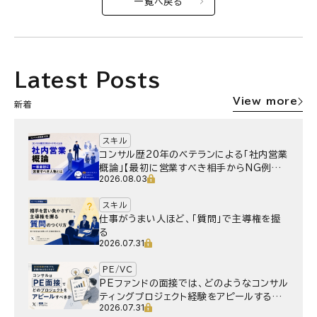
一覧へ戻る
Latest Posts
View more
新着
スキル
コンサル歴20年のベテランによる「社内営業
概論」【最初に営業すべき相手からNG例ま
2026.08.03
で】
スキル
仕事がうまい人ほど、「質問」で主導権を握
る
2026.07.31
PE/VC
PEファンドの面接では、どのようなコンサル
ティングプロジェクト経験をアピールするべ
2026.07.31
きか