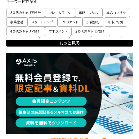
キーワードで探す
30代のキャリア設計
フレームワーク
戦略コンサル
総合コンサル
事業会社
スタートアップ
PEファンド
投資銀行
年収・報酬
40代のキャリア設計
マネジメント
20代のキャリア設計
転職体験談・実例
プロモーション
業界動向
コンサル現場論
もっと見る
育児
M&A・ファイナンス
ポストコンサル
経営企画・事業企画
エンジニア
調査レポート
ポストコンサル
独立・フリーランス
副業
起業
CxO
若手コンサル
Mup
パートナー
コンサル現場論
経営企画・事業企画
メンタルケア
パラレルキャリア
ワークライフバランス
移住・二拠点生活
AI活用
DX・テクノロジー
リスキリング・資格
M&A・ファイナンス