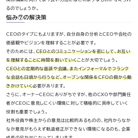
るのでしょうか。
悩み⑦の解決策
CEOのタイプにもよりますが、自分自身の分析とCEOや会社の
価値観やビジョンを理解することが必要です。
そのためには、
CEOとのコミュニケーションを密にして、お互い
を理解することに時間を割いていく
ことが大切でしょう。
CEOとの定期的な面談や会議、またインフォーマルでフランク
な会話も日頃から行うなど、オープンな関係をCFOの側から働
きかけていく
必要があります。
さらに、オーナーCEOにありがちですが、他のCXOや部門責任
者がCEOに意見しにくい環境に対して積極的に具申していく
役割も重要でしょう。
社外役員や株主からの意見は比較的あるものの、社内からなか
なか意見がもらえず軌道修正ができない環境になるのも、企業
成長の足かせになってしまいます。