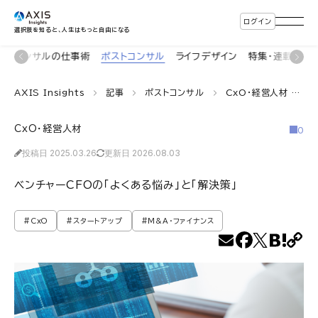
ログイン
選択肢を知ると、人生はもっと自由になる
着
コンサルの仕事術
ポストコンサル
ライフデザイン
特集・連載
イ
AXIS Insights
記事
ポストコンサル
CxO・経営人材
ベ
CxO・経営人材
0
投稿日 2025.03.26
更新日 2026.08.03
ベンチャーCFOの「よくある悩み」と「解決策」
#CxO
#スタートアップ
#M&A・ファイナンス