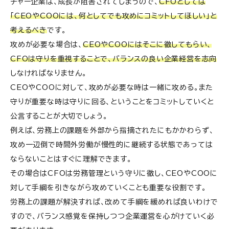
チャー企業は、成長が阻害されてしまうので、
CFOとしては
「CEOやCOOには、何としてでも攻めにコミットしてほしい」と
考えるべき
です。
攻めが必要な場合は、
CEOやCOOにはそこに徹してもらい、
CFOは守りを重視することで、バランスの良い企業経営を志向
しなければなりません。
CEOやCOOに対して、攻めが必要な時は一緒に攻める。また
守りが重要な時は守りに回る、ということをコミットしていくと
公言することが大切でしょう。
例えば、労務上の課題を外部から指摘されたにもかかわらず、
攻め一辺倒で時間外労働が慢性的に継続する状態であっては
ならないことはすぐに理解できます。
その場合はCFOは労務管理という守りに徹し、CEOやCOOに
対して手綱を引きながら攻めていくことも重要な役割です。
労務上の課題が解決すれば、改めて手綱を緩めれば良いわけで
すので、バランス感覚を保持しつつ企業運営を心がけていく必