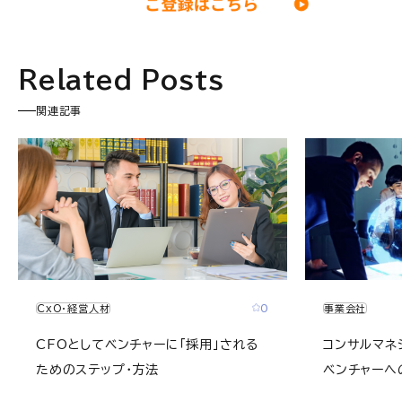
Related Posts
関連記事
0
事業会社
CxO・経営人材
コンサルマネ
CFOとしてベンチャーに「採用」される
ベンチャーへ
ためのステップ・方法
創業期、成長