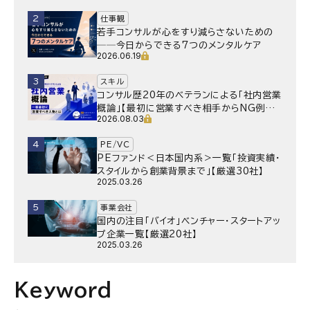
2
仕事観
若手コンサルが心をすり減らさないための
──今日からできる7つのメンタルケア
2026.06.19
3
スキル
コンサル歴20年のベテランによる「社内営業
概論」【最初に営業すべき相手からNG例ま
2026.08.03
で】
4
PE/VC
PEファンド＜日本国内系＞一覧「投資実績・
スタイルから創業背景まで」【厳選30社】
2025.03.26
5
事業会社
国内の注目「バイオ」ベンチャー・スタートアッ
プ企業一覧【厳選20社】
2025.03.26
Keyword