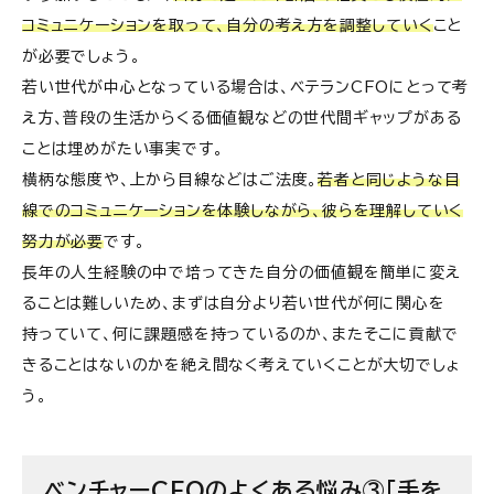
コミュニケーションを取って、自分の考え方を調整していく
こと
が必要でしょう。
若い世代が中心となっている場合は、ベテランCFOにとって考
え方、普段の生活からくる価値観などの世代間ギャップがある
ことは埋めがたい事実です。
横柄な態度や、上から目線などはご法度。
若者と同じような目
線でのコミュニケーションを体験しながら、彼らを理解していく
努力が必要
です。
長年の人生経験の中で培ってきた自分の価値観を簡単に変え
ることは難しいため、まずは自分より若い世代が何に関心を
持っていて、何に課題感を持っているのか、またそこに貢献で
きることはないのかを絶え間なく考えていくことが大切でしょ
う。
ベンチャーCFOのよくある悩み③「手を