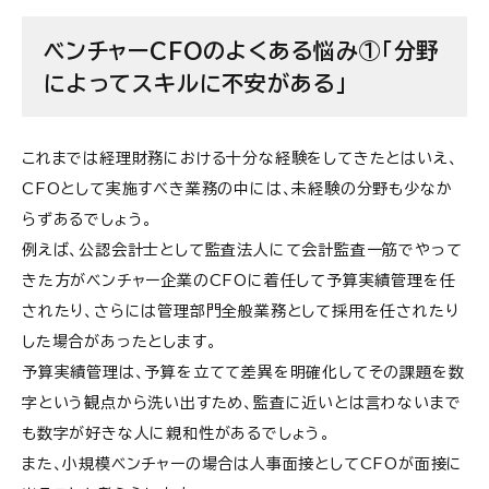
悩み③の解決策
ベンチャーCFOのよくある悩み①「分野
によってスキルに不安がある」
ベンチャーCFOのよくある悩み④「攻めのタイミン
グであるにもかかわらず守りに回らなければなら
ない」
これまでは経理財務における十分な経験をしてきたとはいえ、
悩み④の解決策
CFOとして実施すべき業務の中には、未経験の分野も少なか
ベンチャーCFOのよくある悩み⑤「資金調達と上場
らずあるでしょう。
準備を並行して進めなければならない」
例えば、公認会計士として監査法人にて会計監査一筋でやって
きた方がベンチャー企業のCFOに着任して予算実績管理を任
悩み⑤の解決策
されたり、さらには管理部門全般業務として採用を任されたり
ベンチャーCFOのよくある悩み⑥「マネジメントが
した場合があったとします。
十分に発揮できない」
予算実績管理は、予算を立てて差異を明確化してその課題を数
悩み⑥の解決策
字という観点から洗い出すため、監査に近いとは言わないまで
も数字が好きな人に親和性があるでしょう。
ベンチャーCFOのよくある悩み⑦「CEOとのより良
また、小規模ベンチャーの場合は人事面接としてCFOが面接に
い関係構築が難しい」