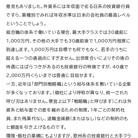
意見もありました。外資系には年収面で劣る日系の投資銀行員
ですら、業種別でみれば年収水準は日本の会社員の最高レベル
ということでしょう。
総合職の体系で働いている場合、最大手クラスでは30歳前に
1,000万円、その他の大手でも30歳前後で1,000万円程度に
到達します。1,000万円は目標でも何でもなく、若手のうちに
超える一つの通過点にすぎません。出世度合いによりその後の
待遇にはばらつきがあるのも投資銀行の特徴ですが、40歳で
2,000万円くらいまでは普通に目指せます。
一方、近年は「部門別戦略職」という給与体系を敷いている企業
が多くなっております。（個社により呼称が異なり、統一された
呼び方はありません。便宜上以下「戦略職」と呼びます）これは外
資系と給与面での差を縮めるための制度。1年ごとの契約社
員、また残業代なし、退職金減額（またはなし）などの制約のも
と額面を引き上げるものです。
環境・個社の業績にもよりますが、欧州系の投資銀行と大手クラ