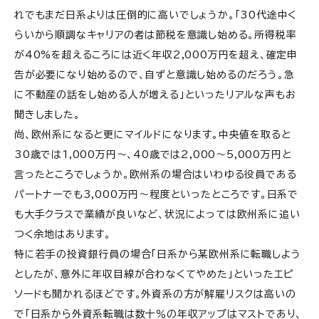
れでもまだ日系よりは圧倒的に高いでしょうか。「30代途中く
らいから順調なキャリアの者は節税を意識し始める。所得税率
が40%を超えるころには近く年収2,000万円を超え、確定申
告が必要になり始めるので、自ずと意識し始めるのだろう。急
に不動産の話をし始める人が増える」といったリアルな声もお
聞きしました。
尚、欧州系になると更にマイルドになります。中央値を取ると
30歳では1,000万円〜、40歳では2,000〜5,000万円と
言ったところでしょうか。欧州系の場合はいわゆる役員である
パートナーでも3,000万円〜程度といったところです。日系で
も大手クラスで業績が良いなど、状況によっては欧州系に追い
つく余地はあります。
特に若手の投資銀行員の場合「日系から某欧州系に転職しよう
としたが、意外に年収目線が合わなくてやめた」といったエピ
ソードも聞かれるほどです。外資系の方が解雇リスクは高いの
で「日系から外資系転職は数十％の年収アップはマストであり、