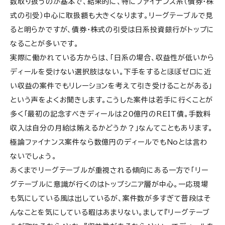
数取り扱うのが基本で、結果的に、特にファイナンス系（債券・株
式の引受）中心に取扱額も大きくなります。リーグテーブルで見
ると明らかですが、債券・株式の引受は日系投資銀行がトップに
なることが多いです。
実際に働かれている方からは、「日系の場合、収益性が低いから
ディールを受けない選択肢はない。下手をするとほぼゼロに近
い収益の案件でもリレーションを考えて引き受けることがある」
という声をよくお聞きします。こうした案件は若手に行くことが
多く「最初の記念すべきディールは20億円のREIT債。手数料
収入は自分の月給は賄えるかどうか？」なんてこともあります。
極論ファイナンス案件なら数億円のディールでもNoとは言わ
ないでしょう。
あくまでリーグテーブルが重視される傾向にある一方で「リー
グテーブルに意識が行くのはトップシニア層が中心。一応現場
も気にしている風は出しているが、案件数が多すぎて普段はそ
んなことを気にしている暇はあまりない。まして『リーグテーブ