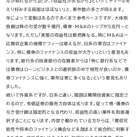
ルが取れるから』とか、『収益性があるから』といってディールを
えり好みする局面はほぼない」と、案件数の多さが伺えます。
年によって変動はあるのであくまで参考ベースですが、大体取
扱額は株の引受が数千億円、債券・M&Aのトップが5兆円～と
なります。ただし「実態の収益性は断然異なる。特にM&Aは一
応買収企業の規模でフィーは増えるが、日系の場合はファイナ
ンス、特に債券のファイナンスの収益が大きい」という意見もあ
ります。銀行系の投資銀行の在籍者からは「特に銀行系などで
は債券はローンビジネスとの選択肢の中で相性が良いのか、債
券ファイナンスに強く、案件は更に多くなる」という意見もあり
ました。
続いて外資系ですが、日系と違い、販路は機関投資家に限定さ
れるので、有価証券の販売力自体は劣ります。従って株・債券の
引き受け額は限定的となる代わり、収益性の高い案件を取捨選
択することになります。内部で働かれている方からは、「買収可
能性や将来のファイナンス機会などを踏まえて総合的に判断す