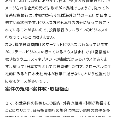
あって、本社は海外にあります。日本で外資系投資銀行としてイ
メージされる企業の殆どは欧米が本拠地でしょうか。従って外
資系投資銀行は、本拠地からすれば海外部門の一支店が日本に
来ている状況です。ビジネス内容も本社の方針に従って限定さ
れていることが多いので、投資銀行のフルラインのビジネスを
行なっているとは限りません。
また、機関投資家向けのマーケットビジネスは行なっています
が、リテールビジネスを行っているハウスはまれです（富裕層を
取り扱うウエルスマネジメントの機能だけあるハウスはありま
す）。従って「日本支社としては投資銀行がコア。グローバルに全
社的にみると日本支社自体が枝葉に過ぎない」という位置付け
になるケースが多いです。
案件の規模・案件数・取扱額面
さて、引受案件の特徴もこの国内・外資の組織・体制が影響する
ことになります。日系投資銀行の場合は幅広い規模の案件を多