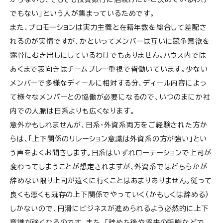
でもない」という人が集まっているためです。
また、プロモーションは実力主義と在籍年数を総合して差配さ
れるのが実情ですが、かといってメンバーは互いに競争意欲を
露骨にむき出しにしているわけでもありません。ハウス内では
あくまで表向きはチームプレー重視で皆働いています。少ない
メンバーで多様なディールに相対する分、ディール内容によっ
て様々なメンバーとの協働が必要になるので、いつのまにか社
内での人脈は日系よりも広くなります。
意外かもしれませんが、日系・外資系両方をご経験された方か
らは、「上下関係のリレーション意識は外資系の方が強い」とい
う声をよくお聞きします。日系はいずれローテーションで上司が
変わってしまうことが想定されますが、外資系ではどちらかが
辞めない限り上司が遠くに行くことはあまりありません。従って
良くも悪くも既存の上下関係でやっていく（かもしくは辞める）
しかないので、円滑にビジネスが進められるよう必然的に上下
意識が強くなるのです。また、「辞めた後や将来の転職などで、