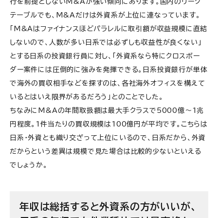
行を前提としないM&Aが強い傾向にあります。国内のリーグ
テーブルでも、M&Aだけは外資系が上位に連なっています。
「M&Aはファイナンスほどパラレルに取引額が収益規模に直結
しないので、人数が多い日系では必ずしも収益性が良くない」
とする日系の投資銀行員に対し、「外資系なら特にクロスボー
ダー案件には圧倒的に強みを発揮できる。日系投資銀行が単体
で海外の買収相手などを探すのは、各社海外オフィスを構えて
いるとはいえ限界があるだろう」とのことでした。
ちなみにM&Aの年間取扱額は最大手クラスで5000億～1兆
円程度。1件当たりの買収規模は100億円が平均です。こちらは
日系・外資とも織り交ざって上位にいるので、日系だから、外資
だからという差異は規模で見た場合は比較的少ないといえる
でしょうか。
年収は総括すると外資系の方がいいが、