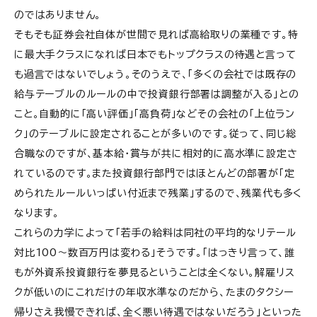
のではありません。
そもそも証券会社自体が世間で見れば高給取りの業種です。特
に最大手クラスになれば日本でもトップクラスの待遇と言って
も過言ではないでしょう。そのうえで、「多くの会社では既存の
給与テーブルのルールの中で投資銀行部署は調整が入る」との
こと。自動的に「高い評価」「高負荷」などその会社の「上位ラン
ク」のテーブルに設定されることが多いのです。従って、同じ総
合職なのですが、基本給・賞与が共に相対的に高水準に設定さ
れているのです。また投資銀行部門ではほとんどの部署が「定
められたルールいっぱい付近まで残業」するので、残業代も多く
なります。
これらの力学によって「若手の給料は同社の平均的なリテール
対比100〜数百万円は変わる」そうです。「はっきり言って、誰
もが外資系投資銀行を夢見るということは全くない。解雇リス
クが低いのにこれだけの年収水準なのだから、たまのタクシー
帰りさえ我慢できれば、全く悪い待遇ではないだろう」といった