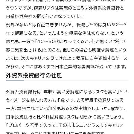
うワケですが、解雇リスクは実際のところは外資系投資銀行と
日系証券会社の間くらいとなっています。
例外がないとは保証できませんが、「転職したのは良いが2―3
年で解雇になる、といったような極端な例は知らない」という
意見も。一方で「40〜50代になってくると、何と無くいづらい
雰囲気を出される」とのこと。但しこの場合も明確な解雇という
よりは、次のキャリアを見つけた上で穏便に自主退職するケース
が多く、そこにはあくまで日本企業的な雰囲気が残っています。
外資系投資銀行の社風
外資系投資銀行は「年収が高い分解雇になるリスクも高い」とい
うイメージを持たれる方も多数です。ある程度その通りである
一方、誇張されている部分もあるのが実情でしょうか。確かに、
日系投資銀行と比べれば解雇リスクは明らかに高いでしょう。
「プロパーや若手で入って、そのままシニアクラスまでキャリア
アップし続けることはあまりない」ケースも多数です。