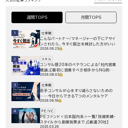
人気の記事ランキング
週間TOP5
月間TOP5
1
仕事観
こんなパートナー/マネージャーの下にアサイ
ンされたら、今すぐ脱出を検討した方がいい
2026.06.23
2
スキル
コンサル歴20年のベテランによる「社内営業
概論」【最初に営業すべき相手からNG例ま
2026.08.03
で】
3
仕事観
若手コンサルが心をすり減らさないための
──今日からできる7つのメンタルケア
2026.06.19
4
PE/VC
PEファンド＜日本国内系＞一覧「投資実績・
スタイルから創業背景まで」【厳選30社】
2025.03.26