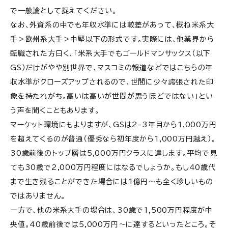
で一般論として捉えてください。
なお、外資系の中でも年収水準には較差があって、概ね米系大
手＞欧州系大手＞中堅以下の形式です。実際には、他業界から
転職された方曰く、「米系大手でもゴールドマンサックス（以下
GS）だけがやや別世界で、マスコミの報道などではこちらの年
収水準がクローズアップされるので、世間に少々誇張された印
象を持たれがち。高いは高いが世間が思うほどではない」とい
う声を聞くこともあります。
マーケット環境にもよりますが、GSは2-3年目から1,000万円
を超えてくるのが普通（優秀なら初年度から1,000万円越え）。
30歳前後のトップ層は5,000万円クラスに達します。平均で見
ても30歳で2,000万円程度にはなるでしょうか。もし40歳代
まで生き残ることができた場合には1億円〜も全く珍しいもの
ではありません。
一方で、他の米系大手の場合は、30歳で1,500万円程度が中
央値。40歳前後では5,000万円〜に達するといったところ。そ