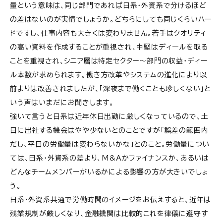
量という意味は、同じ部門であれば日系・外資系で分けるほど
の差はないのが実情でしょうか。どちらにしても同じくらいハー
ドですし、仕事内容も大きくは変わりません。若手はクオリティ
の高い資料を作成することが重視され、中堅はディールを取る
ことを重視され、シニア層は特定セクター〜部門の収益・ディー
ル本数が求められます。働き方改革やシステムの進化により以
前よりは改善されましたが、「深夜まで働くことも珍しくない」と
いう声はいまだにお聞きします。
強いて言うと日系は近年休日出勤に厳しくなっているので、土
日に出社する機会はやや少ないとのことですが「誤差の範囲内
だし、平日の労働量は変わらないかな」とのこと。労働量につい
ては、日系・外資系の差より、M&Aかファイナンスか、あるいは
どんなチームメンバーがいるかによる影響の方が大きいでしょ
う。
日系・外資系共通で労働時間のイメージをお伝えすると、近年は
残業規制が厳しくなり、金融機関は比較的これを律儀に遵守す