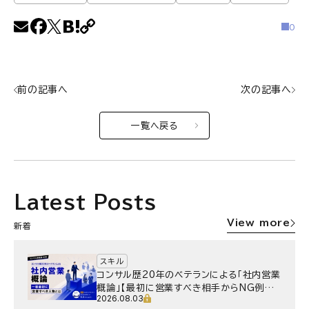
0
前の記事へ
次の記事へ
一覧へ戻る
Latest Posts
View more
新着
スキル
コンサル歴20年のベテランによる「社内営業
概論」【最初に営業すべき相手からNG例ま
2026.08.03
で】