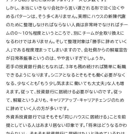
しかし、本当にいきなり会社から言い渡される形で泣く泣くや
めるパターンは、そう多くありません。実際にハウスの新陳代謝
のために整理しなければならない人員は非常時でなければチー
ムの0〜10％程度というところで、別にチームが全取り換えに
なるわけではありません。そして整理対象は「勝手に辞めていく
人」である程度埋まってしまいますので、会社側からの解雇宣告
が日常茶飯事というのは、やや言いすぎでしょうか。
若手の投資銀行員ともなれば、3年も務め続ければ簡単に転職
できるようになります。シニアとなるとそもそも働く必要がなく
なる、少なくとも「もう少し気ままに働いても大丈夫」な人も増
えます。従って、投資銀行に居続ける必要がないのです。従っ
て、解雇というよりも、キャリアアップ・キャリアチェンジのため
に辞めていく人の方が多いです。
外資系投資銀行ではそもそも「同じハウスに居続ける」ことを前
提としている人はあまり居ない印象です。「将来はどうなるかわ
からないし、そもそも投資銀行に居続けたいと決めているわけ