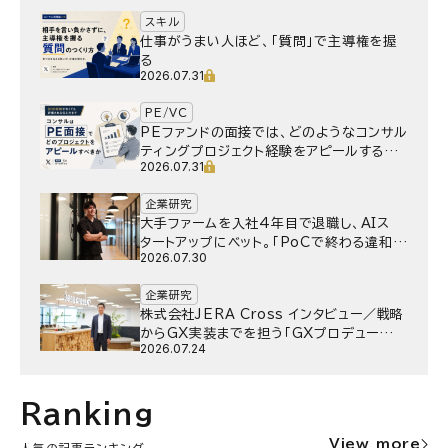
スキル
仕事がうまい人ほど、「質問」で主導権を握
る
2026.07.31
PE/VC
PEファンドの面接では、どのようなコンサル
ティングプロジェクト経験をアピールするべ
2026.07.31
きか
企業研究
大手ファームを入社4年目で退職し、AIス
タートアップにベット。｢PoCで終わる違和
2026.07.30
感｣はどうなったのか／Gen-AX株式会社
野村湧さん インタビュー
企業研究
株式会社JERA Cross インタビュー／戦略
からGX実装までを担う「GXプロデュー
2026.07.24
サー」というキャリア
Ranking
View more