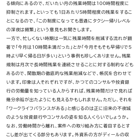
る傾向にあるので、だいたい月の残業時間は100時間程度に
抑制されます。といっても1日あたり5時間程度の残業をするこ
とになるので、「この制度になっても普通にタクシー帰りレベル
の深夜は頻繁」という意見もお聞きします。
一方で、忙しくない時期は一気に残業時間を削減する流れが顕
著で「今月は10時間未満だった」とか「今月そもそも早帰りで5
時より早く帰る日が多い」という事例も珍しくありません。残業
規制は月次で長時間残業を連続させることに対する制約なども
あるので、閑散期の徹底的な残業削減などで、帳尻を合わせて
います。印象は人それぞれですが、かつてのコンサルや投資銀
行の労働量を知っている人からすれば、残業時間だけで見れば
幾分余裕が出たようにも見えるかもしれません。ただし、それを
「ワークライフバランスがある」と感じるのは正に旧来の不夜城
のような投資銀行やコンサルの姿を知る人くらいでしょうか。
なお、労働時間から離れ、案件への取り組み方に着目するとす
こし差が出てくる部分もあります。外資系の方がディールの収