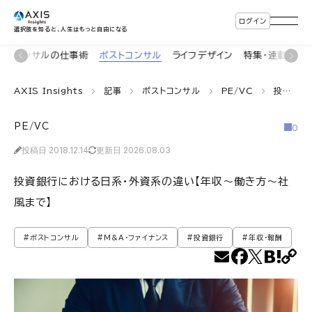
ログイン
選択肢を知ると、人生はもっと自由になる
着
コンサルの仕事術
ポストコンサル
ライフデザイン
特集・連載
イ
AXIS Insights
記事
ポストコンサル
PE/VC
投資銀行における日系・外資系の違い【年収〜働き方〜社風まで】
PE/VC
0
投稿日 2018.12.14
更新日 2026.08.03
投資銀行における日系・外資系の違い【年収〜働き方〜社
風まで】
#ポストコンサル
#M&A・ファイナンス
#投資銀行
#年収・報酬