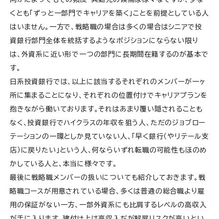
くとも「ずっと一部門でキャリアを築く」ことを前提としている人
はいません。一方で、戦略職の場合は多くの場合はシニアで投
資銀行部門全体を統括するようなポジションにならない限り
は、外資系に近い形で一つの部門に長期間在籍するのが基本で
す。
日系投資銀行では、以上に該当するそれぞれのメンバーが一ヶ
所に集まることになり、それぞれの位置付けでキャリアプランを
抱きながら働いております。それはあまり覆い隠されることも
なく、投資銀行でハイクラスの年収を狙う人、ただのジョブロー
テーションの一環としか見ていない人、「早く銀行（やリテール支
店）に戻りたい」という人、何ならいずれ転職の可能性もほのめ
かしている人と、本当に様々です。
最後に戦略職メンバーの扱いについても紹介しておきます。戦
略職コースが用意されている場合、多くは普通の総合職より雇
用の保証がない一方、一部外資系にも比肩するレベルの高収入
が手に入ります。建付け上は高収入だが解雇リスクが高いとい