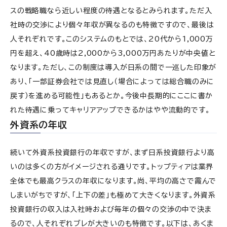
スの戦略職なら近しい程度の待遇となるとみられます。ただ入
社時の交渉により個々年収が異なるのも特徴ですので、最後は
人それぞれです。このシステムのもとでは、20代から1,000万
円を超え、40歳時は2,000から3,000万円あたりが中央値と
なります。ただし、この制度は導入が日系の間で一巡した印象が
あり、「一部証券会社では見直し（場合によっては総合職のみに
戻す）を進める可能性」もあるとか。今後中長期的にここに書か
れた待遇に乗ってキャリアアップできるかはやや流動的です。
外資系の年収
続いて外資系投資銀行の年収ですが、まず日系投資銀行より高
いのは多くの方がイメージされる通りです。トップティアは業界
全体でも最高クラスの年収になります。尚、平均の高さで霞んで
しまいがちですが、「上下の差」も極めて大きくなります。外資系
投資銀行の収入は入社時および毎年の個々の交渉の中で決ま
るので、人それぞれブレが大きいのも特徴です。以下は、あくま