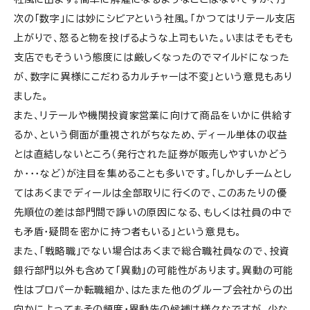
次の「数字」には妙にシビアという社風。「かつてはリテール支店
上がりで、怒ると物を投げるような上司もいた。いまはそもそも
支店でもそういう態度には厳しくなったのでマイルドになった
が、数字に異様にこだわるカルチャーは不変」という意見もあり
ました。
また、リテールや機関投資家営業に向けて商品をいかに供給す
るか、という側面が重視されがちなため、ディール単体の収益
とは直結しないところ（発行された証券が販売しやすいかどう
か・・・など）が注目を集めることも多いです。「しかしチームとし
てはあくまでディールは全部取りに行くので、このあたりの優
先順位の差は部門間で諍いの原因になる、もしくは社員の中で
も矛盾・疑問を密かに持つ者もいる」という意見も。
また、「戦略職」でない場合はあくまで総合職社員なので、投資
銀行部門以外も含めて「異動」の可能性があります。異動の可能
性はプロパーか転職組か、はたまた他のグループ会社からの出
向かによってもその頻度・異動先の候補は様々なですが、少な