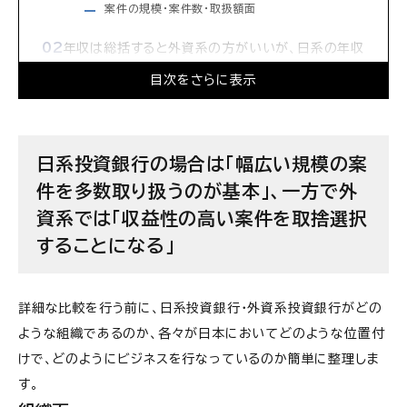
案件の規模・案件数・取扱額面
年収は総括すると外資系の方がいいが、日系の年収
でも他業種比では最高峰クラス
目次をさらに表示
日系投資銀行の年収
外資系の年収
日系投資銀行の場合は「幅広い規模の案
働き方とワークライフバランスの差は日系・外資系
件を多数取り扱うのが基本」、一方で外
では小さく、部門やチームメンバーの差の方が大き
い
資系では「収益性の高い案件を取捨選択
することになる」
日系・外資系の社風の差は「世間のイメージ通り」と
いう意見が多い
日系投資銀行の社風
詳細な比較を行う前に、日系投資銀行・外資系投資銀行がどの
外資系投資銀行の社風
ような組織であるのか、各々が日本においてどのような位置付
けで、どのようにビジネスを行なっているのか簡単に整理しま
す。