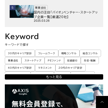
5
事業会社
国内の注目「バイオ」ベンチャー・スタートアッ
プ企業一覧【厳選20社】
2025.03.26
Keyword
キーワードで探す
30代のキャリア設計
フレームワーク
戦略コンサル
総合コンサル
事業会社
スタートアップ
PEファンド
投資銀行
年収・報酬
40代のキャリア設計
マネジメント
20代のキャリア設計
転職体験談・実例
プロモーション
業界動向
コンサル現場論
もっと見る
育児
M&A・ファイナンス
ポストコンサル
経営企画・事業企画
エンジニア
調査レポート
ポストコンサル
独立・フリーランス
副業
起業
CxO
若手コンサル
Mup
パートナー
コンサル現場論
経営企画・事業企画
メンタルケア