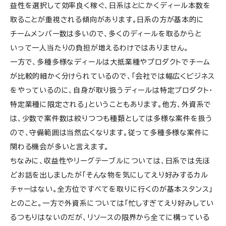
益性を選択して効率良く稼ぐ、日系はとにかくディール本数を
取ることが重視される傾向があります。日系の方が基本的に
チームメンバー数は多いので、多くのディールを取るからと
いって一人当たりの負担が増えるわけではありません。
一方で、多種多様なディールは大抵業種やプロダクトでチーム
が比較的細かく分けられているので、「会社では幅広くビジネス
をやっているのに、自身が取り扱うディールは特定プロダクト・
特定業種に限定される」ということもあります。他方、外資系で
は、少数で案件数は絞りつつも種類としては多様な案件を扱う
ので、守備範囲は当然広くなります。従って多種多様な案件に
関わる機会が多いと言えます。
ちなみに、収益性やリーグテーブルについては、日系では先ほ
どお話を出しましたが「そんな物を気にしてえり好みするカル
チャーはない。全方位ですべてを取りに行くのが基本スタンス」
とのこと。一方で外資系については「忙しすぎてえり好みしてい
るつもりはないのだが、リソースの限界から全てに構っている