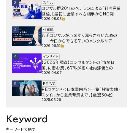
2
スキル
コンサル歴20年のベテランによる「社内営業
概論」【最初に営業すべき相手からNG例ま
2026.08.03
で】
3
仕事観
若手コンサルが心をすり減らさないための
──今日からできる7つのメンタルケア
2026.06.19
4
インサイト
【2026年調査】コンサルタントの「市場価
値」に潜む罠。67%が抱く社内評価との乖
2026.04.07
離と、採用側が抱く“本音”の懸念とは
5
PE/VC
PEファンド＜日本国内系＞一覧「投資実績・
スタイルから創業背景まで」【厳選30社】
2025.03.26
Keyword
キーワードで探す