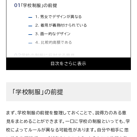
「学校制服」の前提
1. 男女でデザインが異なる
2. 着用が義務付けられている
3. 画一的なデザイン
4. 比較的高額である
学校の制服に反対する意見
目次をさらに表示
経済的負担
多様性やジェンダー平等に逆行
自由と責任を学ぶ機会の制限
「学校制服」の前提
個性や自己表現の制限
制服に賛成する意見
まず、学校制服の前提を整理しておくことで、説得力のある意
学校の一体感と規律の形成
見をまとめることができます。一口に学校の制服といっても、学
服装選びの手間・失敗を省く
校によってルールが異なる可能性があります。自分や相手に思
生徒間の平等感を促進