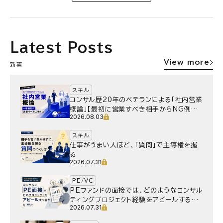
Latest Posts
View more
新着
スキル
コンサル歴20年のベテランによる「社内営業
概論」【最初に営業すべき相手からNG例ま
2026.08.03
で】
スキル
仕事がうまい人ほど、「質問」で主導権を握
る
2026.07.31
PE/VC
PEファンドの面接では、どのようなコンサル
ティングプロジェクト経験をアピールするべ
2026.07.31
きか