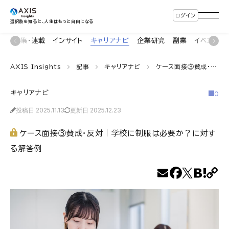
ログイン
選択肢を知ると、人生はもっと自由になる
ン
特集・連載
インサイト
キャリアナビ
企業研究
副業
イベント
AXIS Insights
記事
キャリアナビ
ケース面接③賛成・反対｜学校に制服は必要か？に対する解答例
キャリアナビ
0
投稿日 2025.11.13
更新日 2025.12.23
ケース面接③賛成・反対｜学校に制服は必要か？に対す
る解答例