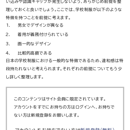
い込みや認識ギャップが発生しないよう、あらかじめ前提を整
制服がかえって経済的負担を軽減するとの考え方
理しておくと良いでしょう。ここでは、学校制服が以下のような
も
特徴を持つことを前提に考えます。
結論｜ 学校に制服は必要だが、運用方法には工夫
男女でデザインが異なる
の余地がある
着用が義務付けられている
反対の方を納得させるための工夫や考えをまとめ
画一的なデザイン
るのが大切
比較的高額である
日本の学校制服における一般的な特徴であるため、違和感は特
段持たれないと考えられます。それぞれの前提についてもう少
し詳しく整理します。
このコンテンツはサイト会員に限定されています。
アカウントをすでにお持ちの方はログインへ、お持ちで
ない方は新規登録をお願いします。