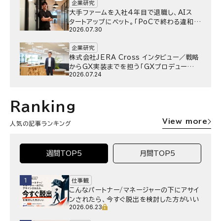
企業研究
大手ファームを入社4年目で退職し、AIス
タートアップにベット。｢PoCで終わる違和
2026.07.30
感｣はどうなったのか／Gen-AX株式会社
野村湧さん インタビュー
企業研究
株式会社JERA Cross インタビュー／戦略
からGX実装までを担う「GXプロデュー
2026.07.24
サー」というキャリア
Ranking
View more
人気の記事ランキング
週間TOP5
月間TOP5
1
仕事観
こんなパートナー/マネージャーの下にアサイ
ンされたら、今すぐ脱出を検討した方がいい
2026.06.23