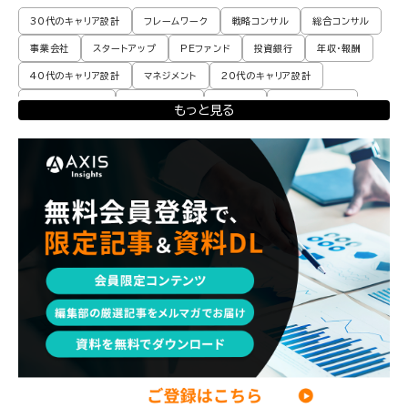
30代のキャリア設計
フレームワーク
戦略コンサル
総合コンサル
事業会社
スタートアップ
PEファンド
投資銀行
年収・報酬
40代のキャリア設計
マネジメント
20代のキャリア設計
転職体験談・実例
プロモーション
業界動向
コンサル現場論
もっと見る
育児
M&A・ファイナンス
ポストコンサル
経営企画・事業企画
エンジニア
調査レポート
ポストコンサル
独立・フリーランス
副業
起業
CxO
若手コンサル
Mup
パートナー
コンサル現場論
経営企画・事業企画
メンタルケア
パラレルキャリア
ワークライフバランス
移住・二拠点生活
AI活用
DX・テクノロジー
リスキリング・資格
M&A・ファイナンス