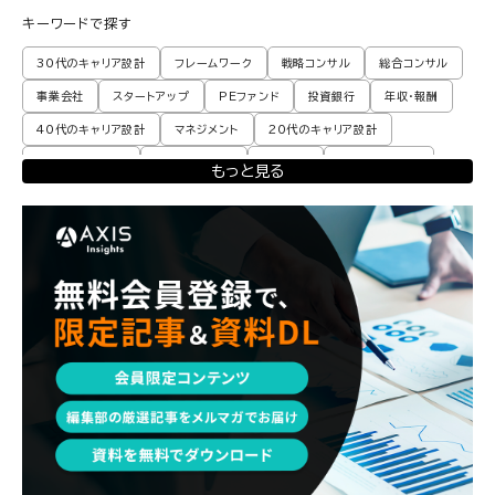
キーワードで探す
30代のキャリア設計
フレームワーク
戦略コンサル
総合コンサル
事業会社
スタートアップ
PEファンド
投資銀行
年収・報酬
40代のキャリア設計
マネジメント
20代のキャリア設計
転職体験談・実例
プロモーション
業界動向
コンサル現場論
もっと見る
育児
M&A・ファイナンス
ポストコンサル
経営企画・事業企画
エンジニア
調査レポート
ポストコンサル
独立・フリーランス
副業
起業
CxO
若手コンサル
Mup
パートナー
コンサル現場論
経営企画・事業企画
メンタルケア
パラレルキャリア
ワークライフバランス
移住・二拠点生活
AI活用
DX・テクノロジー
リスキリング・資格
M&A・ファイナンス