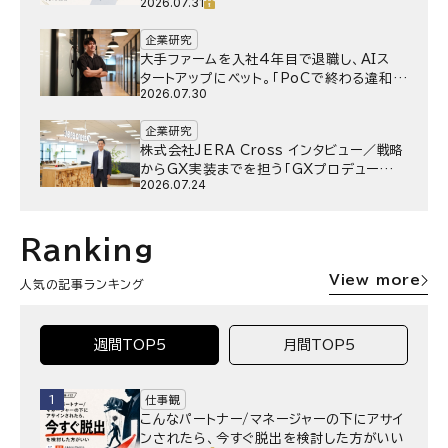
2026.07.31
きか
企業研究
大手ファームを入社4年目で退職し、AIス
タートアップにベット。｢PoCで終わる違和
2026.07.30
感｣はどうなったのか／Gen-AX株式会社
野村湧さん インタビュー
企業研究
株式会社JERA Cross インタビュー／戦略
からGX実装までを担う「GXプロデュー
2026.07.24
サー」というキャリア
Ranking
View more
人気の記事ランキング
週間TOP5
月間TOP5
1
仕事観
こんなパートナー/マネージャーの下にアサイ
ンされたら、今すぐ脱出を検討した方がいい