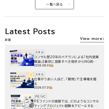
一覧へ戻る
Latest Posts
View more
新着
スキル
コンサル歴20年のベテランによる「社内営業
概論」【最初に営業すべき相手からNG例ま
2026.08.03
で】
スキル
仕事がうまい人ほど、「質問」で主導権を握
る
2026.07.31
PE/VC
PEファンドの面接では、どのようなコンサル
ティングプロジェクト経験をアピールするべ