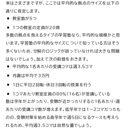
来はさまざまですが、ここでは平均的な拠点のサイズを以下の
通りに仮定します。
教室数が5つ
1つの教室の定員が20席
多数の拠点を抱えるタイプの学習塾なら、平均的な規模かと思
います。学習塾の平均的なサイズについて知っている方はそう
多くないため、分解のロジックが誤っていなければ大きな問題
はないでしょう。加えて次の前提をおきます。
平均的な1名あたりの受講コマは週3.5コマ
月謝は平均で3万円
1日に平日2回転・休日3回転の授業を行う
1コマあたり教室定員の80％（16名）が受講している
塾は学年が上がったり、受験が近かったりすると1名あたり・週
あたりの受講コマ数が増えます。低学年では1～2コマだったも
のの、受験対策を始める高学年で週5日になるケースも考えら
れるため、平均週3.5コマは自然な量でしょう。