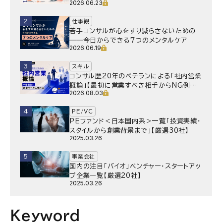
2026.06.23
2
仕事観
若手コンサルが心をすり減らさないための
──今日からできる7つのメンタルケア
2026.06.19
3
スキル
コンサル歴20年のベテランによる「社内営業
概論」【最初に営業すべき相手からNG例ま
2026.08.03
で】
4
PE/VC
PEファンド＜日本国内系＞一覧「投資実績・
スタイルから創業背景まで」【厳選30社】
2025.03.26
5
事業会社
国内の注目「バイオ」ベンチャー・スタートアッ
プ企業一覧【厳選20社】
2025.03.26
Keyword