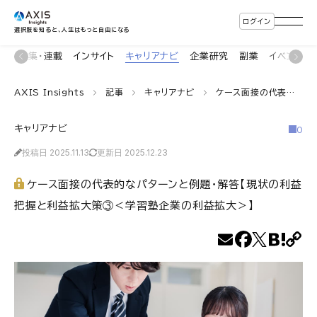
ログイン
選択肢を知ると、人生はもっと自由になる
ン
特集・連載
インサイト
キャリアナビ
企業研究
副業
イベント
AXIS Insights
記事
キャリアナビ
ケース面接の代表的なパターンと例題・解答【現状の利益把握と利益拡大策③＜学習塾企業の利益拡大＞】
キャリアナビ
0
投稿日 2025.11.13
更新日 2025.12.23
ケース面接の代表的なパターンと例題・解答【現状の利益
把握と利益拡大策③＜学習塾企業の利益拡大＞】