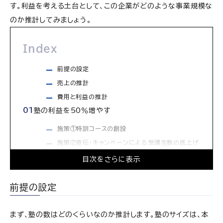
す。利益を考える土台として、この企業がどのような事業規模な
のか推計してみましょう。
Index
前提の設定
売上の推計
費用と利益の推計
塾の利益を50％増やす
施策①特訓コースの創設
施策②宣伝・キャンペーンによる受講生数の底上げ
目次をさらに表示
目標達成への追加施策：季節講習（クロスセル）の導
入
前提の設定
余ったリソースの活用により大きな増益が可能な場
合も
まず、塾の数はどのくらいなのか推計します。塾のサイズは、本