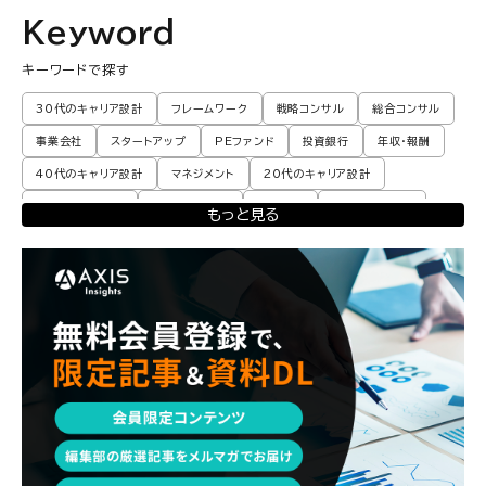
Keyword
キーワードで探す
30代のキャリア設計
フレームワーク
戦略コンサル
総合コンサル
事業会社
スタートアップ
PEファンド
投資銀行
年収・報酬
40代のキャリア設計
マネジメント
20代のキャリア設計
転職体験談・実例
プロモーション
業界動向
コンサル現場論
もっと見る
育児
M&A・ファイナンス
ポストコンサル
経営企画・事業企画
エンジニア
調査レポート
ポストコンサル
独立・フリーランス
副業
起業
CxO
若手コンサル
Mup
パートナー
コンサル現場論
経営企画・事業企画
メンタルケア
パラレルキャリア
ワークライフバランス
移住・二拠点生活
AI活用
DX・テクノロジー
リスキリング・資格
M&A・ファイナンス