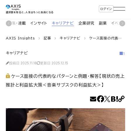
ログイン
選択肢を知ると、人生はもっと自由になる
ン
特集・連載
インサイト
キャリアナビ
企業研究
副業
イベント
AXIS Insights
記事
キャリアナビ
ケース面接の代表的なパターンと例題・解答【現状の売上推計と利益拡大策＜音楽サブスクの利益拡大＞】
キャリアナビ
1
投稿日 2025.11.18
更新日 2025.12.15
ケース面接の代表的なパターンと例題・解答【現状の売上
推計と利益拡大策＜音楽サブスクの利益拡大＞】