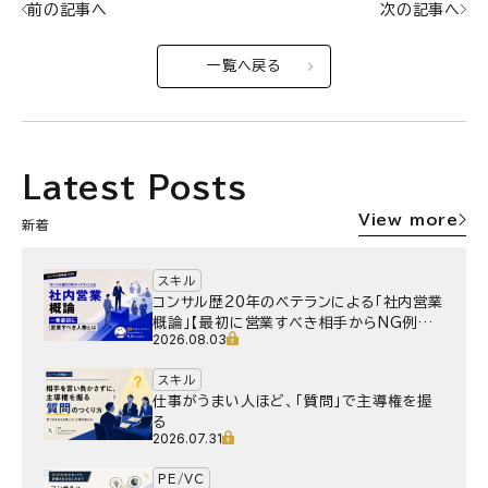
前の記事へ
次の記事へ
一覧へ戻る
Latest Posts
View more
新着
スキル
コンサル歴20年のベテランによる「社内営業
概論」【最初に営業すべき相手からNG例ま
2026.08.03
で】
スキル
仕事がうまい人ほど、「質問」で主導権を握
る
2026.07.31
PE/VC