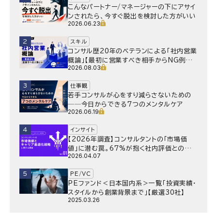
こんなパートナー/マネージャーの下にアサイ
ンされたら、今すぐ脱出を検討した方がいい
2026.06.23
2
スキル
コンサル歴20年のベテランによる「社内営業
概論」【最初に営業すべき相手からNG例ま
2026.08.03
で】
3
仕事観
若手コンサルが心をすり減らさないための
──今日からできる7つのメンタルケア
2026.06.19
4
インサイト
【2026年調査】コンサルタントの「市場価
値」に潜む罠。67%が抱く社内評価との乖
2026.04.07
離と、採用側が抱く“本音”の懸念とは
5
PE/VC
PEファンド＜日本国内系＞一覧「投資実績・
スタイルから創業背景まで」【厳選30社】
2025.03.26