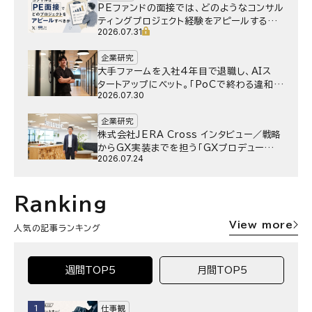
PEファンドの面接では、どのようなコンサル
ティングプロジェクト経験をアピールするべ
2026.07.31
きか
企業研究
大手ファームを入社4年目で退職し、AIス
タートアップにベット。｢PoCで終わる違和
2026.07.30
感｣はどうなったのか／Gen-AX株式会社
野村湧さん インタビュー
企業研究
株式会社JERA Cross インタビュー／戦略
からGX実装までを担う「GXプロデュー
2026.07.24
サー」というキャリア
Ranking
View more
人気の記事ランキング
週間TOP5
月間TOP5
1
仕事観