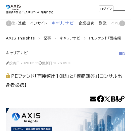
ログイン
選択肢を知ると、人生はもっと自由になる
ン
特集・連載
インサイト
キャリアナビ
企業研究
副業
イベント
AXIS Insights
記事
キャリアナビ
PEファンド「面接頻出10問」と「模範回答」【コンサル出身者必読】
キャリアナビ
0
投稿日 2026.05.15
更新日 2026.05.18
PEファンド「面接頻出10問」と「模範回答」【コンサル出
身者必読】