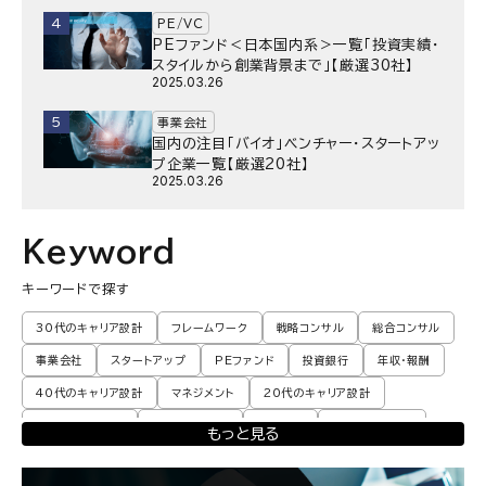
4
PE/VC
PEファンド＜日本国内系＞一覧「投資実績・
スタイルから創業背景まで」【厳選30社】
2025.03.26
5
事業会社
国内の注目「バイオ」ベンチャー・スタートアッ
プ企業一覧【厳選20社】
2025.03.26
Keyword
キーワードで探す
30代のキャリア設計
フレームワーク
戦略コンサル
総合コンサル
事業会社
スタートアップ
PEファンド
投資銀行
年収・報酬
40代のキャリア設計
マネジメント
20代のキャリア設計
転職体験談・実例
プロモーション
業界動向
コンサル現場論
もっと見る
育児
M&A・ファイナンス
ポストコンサル
経営企画・事業企画