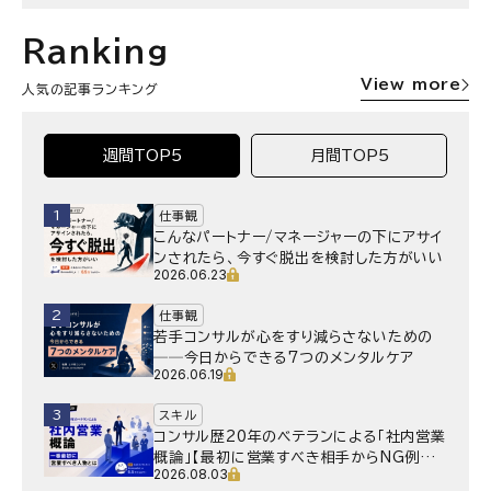
Ranking
View more
人気の記事ランキング
週間TOP5
月間TOP5
1
仕事観
こんなパートナー/マネージャーの下にアサイ
ンされたら、今すぐ脱出を検討した方がいい
2026.06.23
2
仕事観
若手コンサルが心をすり減らさないための
──今日からできる7つのメンタルケア
2026.06.19
3
スキル
コンサル歴20年のベテランによる「社内営業
概論」【最初に営業すべき相手からNG例ま
2026.08.03
で】