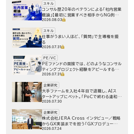
スキル
コンサル歴20年のベテランによる「社内営業
概論」【最初に営業すべき相手からNG例ま
2026.08.03
で】
スキル
仕事がうまい人ほど、「質問」で主導権を握
る
2026.07.31
PE/VC
PEファンドの面接では、どのようなコンサル
ティングプロジェクト経験をアピールするべ
2026.07.31
きか
企業研究
大手ファームを入社4年目で退職し、AIス
タートアップにベット。｢PoCで終わる違和
2026.07.30
感｣はどうなったのか／Gen-AX株式会社
野村湧さん インタビュー
企業研究
株式会社JERA Cross インタビュー／戦略
からGX実装までを担う「GXプロデュー
2026.07.24
サー」というキャリア