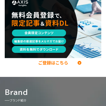
エンジニア
調査レポート
ポストコンサル
独立・フリーランス
副業
起業
CxO
若手コンサル
Mup
パートナー
コンサル現場論
経営企画・事業企画
メンタルケア
パラレルキャリア
ワークライフバランス
移住・二拠点生活
AI活用
DX・テクノロジー
リスキリング・資格
M&A・ファイナンス
Brand
ブランド紹介