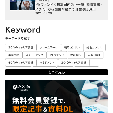
PEファンド＜日本国内系＞一覧「投資実績・
スタイルから創業背景まで」【厳選30社】
2025.03.26
Keyword
キーワードで探す
30代のキャリア設計
フレームワーク
戦略コンサル
総合コンサル
事業会社
スタートアップ
PEファンド
投資銀行
年収・報酬
40代のキャリア設計
マネジメント
20代のキャリア設計
転職体験談・実例
プロモーション
業界動向
コンサル現場論
もっと見る
育児
M&A・ファイナンス
ポストコンサル
経営企画・事業企画
エンジニア
調査レポート
ポストコンサル
独立・フリーランス
副業
起業
CxO
若手コンサル
Mup
パートナー
コンサル現場論
経営企画・事業企画
メンタルケア
パラレルキャリア
ワークライフバランス
移住・二拠点生活
AI活用