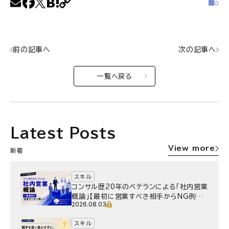
0
前の記事へ
次の記事へ
一覧へ戻る
Latest Posts
View more
新着
スキル
コンサル歴20年のベテランによる「社内営業
概論」【最初に営業すべき相手からNG例ま
2026.08.03
で】
スキル