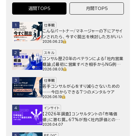
週間TOP5
月間TOP5
1
仕事観
こんなパートナー/マネージャーの下にアサイ
ンされたら、今すぐ脱出を検討した方がいい
2026.06.23
2
スキル
コンサル歴20年のベテランによる「社内営業
概論」【最初に営業すべき相手からNG例ま
2026.08.03
で】
3
仕事観
若手コンサルが心をすり減らさないための
──今日からできる7つのメンタルケア
2026.06.19
4
インサイト
【2026年調査】コンサルタントの「市場価
値」に潜む罠。67%が抱く社内評価との乖
2026.04.07
離と、採用側が抱く“本音”の懸念とは
5
PE/VC