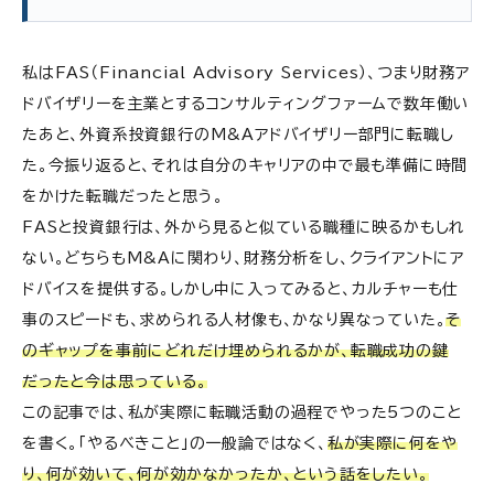
私はFAS（Financial Advisory Services）、つまり財務ア
ドバイザリーを主業とするコンサルティングファームで数年働い
たあと、外資系投資銀行のM&Aアドバイザリー部門に転職し
た。今振り返ると、それは自分のキャリアの中で最も準備に時間
をかけた転職だったと思う。
FASと投資銀行は、外から見ると似ている職種に映るかもしれ
ない。どちらもM&Aに関わり、財務分析をし、クライアントにア
ドバイスを提供する。しかし中に入ってみると、カルチャーも仕
事のスピードも、求められる人材像も、かなり異なっていた。
そ
のギャップを事前にどれだけ埋められるかが、転職成功の鍵
だったと今は思っている。
この記事では、私が実際に転職活動の過程でやった5つのこと
を書く。「やるべきこと」の一般論ではなく、
私が実際に何をや
り、何が効いて、何が効かなかったか、という話をしたい。