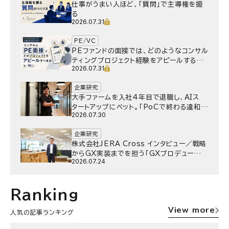
仕事がうまい人ほど、「質問」で主導権を握
る
2026.07.31
PE/VC
PEファンドの面接では、どのようなコンサル
ティングプロジェクト経験をアピールするべ
2026.07.31
きか
企業研究
大手ファームを入社4年目で退職し、AIス
タートアップにベット。｢PoCで終わる違和
2026.07.30
感｣はどうなったのか／Gen-AX株式会社
野村湧さん インタビュー
企業研究
株式会社JERA Cross インタビュー／戦略
からGX実装までを担う「GXプロデュー
2026.07.24
サー」というキャリア
Ranking
View more
人気の記事ランキング