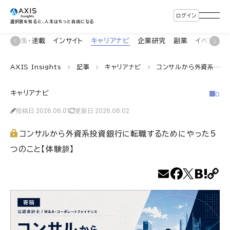
ログイン
選択肢を知ると、人生はもっと自由になる
ン
特集・連載
インサイト
キャリアナビ
企業研究
副業
イベント
AXIS Insights
記事
キャリアナビ
コンサルから外資系投資銀行に転職するためにやった5つのこと【体験談】
キャリアナビ
0
投稿日 2026.06.01
更新日 2026.06.02
コンサルから外資系投資銀行に転職するためにやった5
つのこと【体験談】