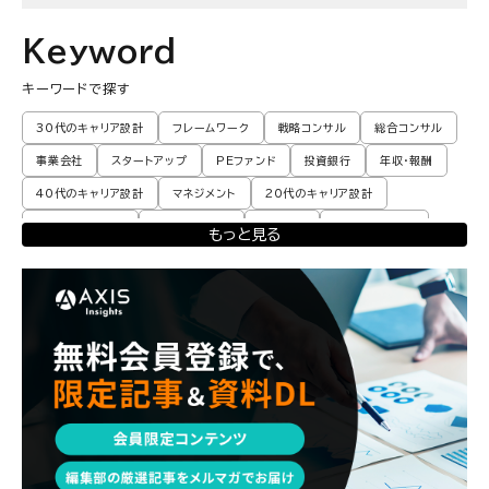
Keyword
キーワードで探す
30代のキャリア設計
フレームワーク
戦略コンサル
総合コンサル
事業会社
スタートアップ
PEファンド
投資銀行
年収・報酬
40代のキャリア設計
マネジメント
20代のキャリア設計
転職体験談・実例
プロモーション
業界動向
コンサル現場論
もっと見る
育児
M&A・ファイナンス
ポストコンサル
経営企画・事業企画
エンジニア
調査レポート
ポストコンサル
独立・フリーランス
副業
起業
CxO
若手コンサル
Mup
パートナー
コンサル現場論
経営企画・事業企画
メンタルケア
パラレルキャリア
ワークライフバランス
移住・二拠点生活
AI活用
DX・テクノロジー
リスキリング・資格
M&A・ファイナンス