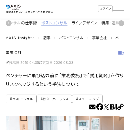
ログイン
選択肢を知ると、人生はもっと自由になる
着
コンサルの仕事術
ポストコンサル
ライフデザイン
特集・連載
イ
AXIS Insights
記事
ポストコンサル
事業会社
ベンチャーに飛び込む前に「業務委託」で「試用期間」を作りリスクヘッジするという手法について
事業会社
0
投稿日 2019.04.05
更新日 2026.08.03
ベンチャーに飛び込む前に「業務委託」で「試用期間」を作り
リスクヘッジするという手法について
#ポストコンサル
#独立・フリーランス
#スタートアップ