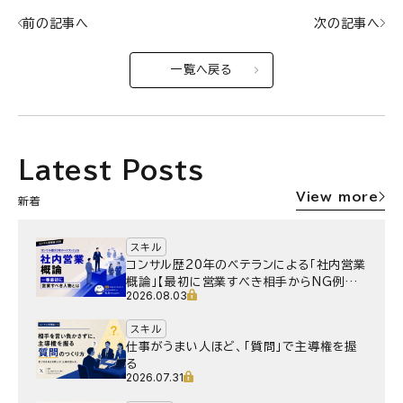
前の記事へ
次の記事へ
一覧へ戻る
Latest Posts
View more
新着
スキル
コンサル歴20年のベテランによる「社内営業
概論」【最初に営業すべき相手からNG例ま
2026.08.03
で】
スキル
仕事がうまい人ほど、「質問」で主導権を握
る
2026.07.31