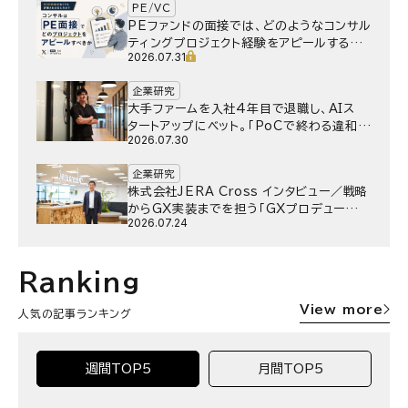
PE/VC
PEファンドの面接では、どのようなコンサル
ティングプロジェクト経験をアピールするべ
2026.07.31
きか
企業研究
大手ファームを入社4年目で退職し、AIス
タートアップにベット。｢PoCで終わる違和
2026.07.30
感｣はどうなったのか／Gen-AX株式会社
野村湧さん インタビュー
企業研究
株式会社JERA Cross インタビュー／戦略
からGX実装までを担う「GXプロデュー
2026.07.24
サー」というキャリア
Ranking
View more
人気の記事ランキング
週間TOP5
月間TOP5