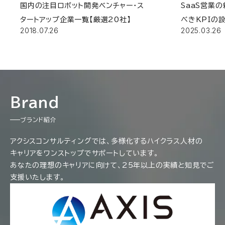
国内の注目ロボット開発ベンチャー・ス
SaaS営業
タートアップ企業一覧【厳選20社】
べきKPIの
2018.07.26
2025.03.26
Brand
ブランド紹介
アクシスコンサルティングでは、多様化するハイクラス人材の
キャリアをワンストップでサポートしています。
あなたの理想のキャリアに向けて、25年以上の実績と知見でご
支援いたします。