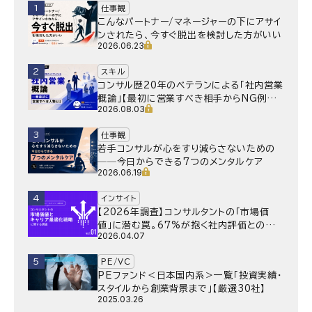
1
仕事観
こんなパートナー/マネージャーの下にアサイ
ンされたら、今すぐ脱出を検討した方がいい
2026.06.23
2
スキル
コンサル歴20年のベテランによる「社内営業
概論」【最初に営業すべき相手からNG例ま
2026.08.03
で】
3
仕事観
若手コンサルが心をすり減らさないための
──今日からできる7つのメンタルケア
2026.06.19
4
インサイト
【2026年調査】コンサルタントの「市場価
値」に潜む罠。67%が抱く社内評価との乖
2026.04.07
離と、採用側が抱く“本音”の懸念とは
5
PE/VC
PEファンド＜日本国内系＞一覧「投資実績・
スタイルから創業背景まで」【厳選30社】
2025.03.26