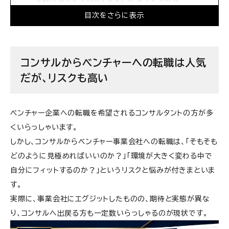
目次をさらに表示
採用の上手な企業ほど「業務委託」を意図的に使
い、優秀な人材を囲い込んでいる
「ポートフォリオワーカー」的に複数社を検討したり、
コンサルからベンチャーへの転職は人気
「独立」につなげる人も
だが、リスクも高い
ただし、あくまで「フルコミットしていない」期間な
ので要注意
ベンチャー企業への転職を希望されるコンサルタントの方が多
ビジネスサイドの「業務委託」で成果を「出し続ける」
くいらっしゃいます。
のは難易度が高い
しかし、コンサルからベンチャー事業会社への転職は、「そもそも
どのように見極めればいいのか？」「環境が大きく変わる中で
自分にフィットするのか？」というリスクと悩みが付きまといま
す。
実際に、事業会社にエグジットしたものの、期待と実態が異な
り、コンサルへ出戻る方も一定数いらっしゃるのが現状です。