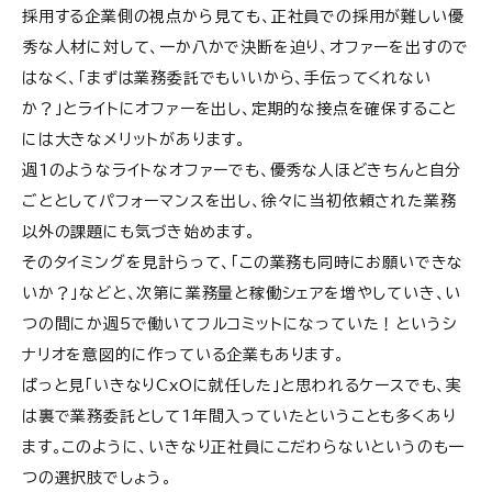
採用する企業側の視点から見ても、正社員での採用が難しい優
秀な人材に対して、一か八かで決断を迫り、オファーを出すので
はなく、「まずは業務委託でもいいから、手伝ってくれない
か？」とライトにオファーを出し、定期的な接点を確保すること
には大きなメリットがあります。
週1のようなライトなオファーでも、優秀な人ほどきちんと自分
ごととしてパフォーマンスを出し、徐々に当初依頼された業務
以外の課題にも気づき始めます。
そのタイミングを見計らって、「この業務も同時にお願いできな
いか？」などと、次第に業務量と稼働シェアを増やしていき、い
つの間にか週5で働いてフルコミットになっていた！というシ
ナリオを意図的に作っている企業もあります。
ぱっと見「いきなりCxOに就任した」と思われるケースでも、実
は裏で業務委託として1年間入っていたということも多くあり
ます。このように、いきなり正社員にこだわらないというのも一
つの選択肢でしょう。