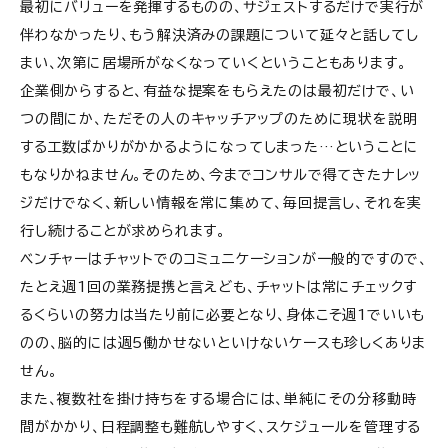
最初にバリューを発揮するものの、サジェストするだけで実行が
伴わなかったり、もう解決済みの課題について延々と話してし
まい、次第に居場所がなくなっていくということもあります。
企業側からすると、有益な提案をもらえたのは最初だけで、い
つの間にか、ただその人のキャッチアップのために現状を説明
する工数ばかりがかかるようになってしまった…ということに
もなりかねません。そのため、今までコンサルで得てきたナレッ
ジだけでなく、新しい情報を常に集めて、毎回提言し、それを実
行し続けることが求められます。
ベンチャーはチャットでのコミュニケーションが一般的ですので、
たとえ週1回の業務提携と言えども、チャットは常にチェックす
るくらいの努力は当たり前に必要となり、身体こそ週1でいいも
のの、脳的には週5働かせないといけないケースも珍しくありま
せん。
また、複数社を掛け持ちをする場合には、単純にその分移動時
間がかかり、日程調整も難航しやすく、スケジュールを管理する