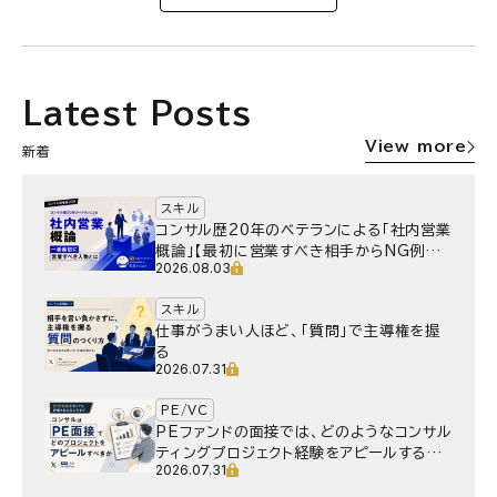
Latest Posts
View more
新着
スキル
コンサル歴20年のベテランによる「社内営業
概論」【最初に営業すべき相手からNG例ま
2026.08.03
で】
スキル
仕事がうまい人ほど、「質問」で主導権を握
る
2026.07.31
PE/VC
PEファンドの面接では、どのようなコンサル
ティングプロジェクト経験をアピールするべ
2026.07.31
きか