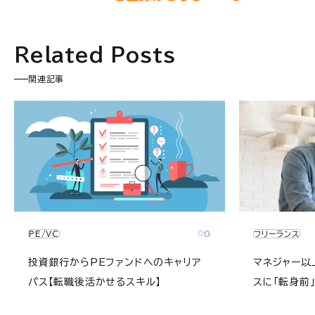
Related Posts
関連記事
0
フリーランス
PE/VC
マネジャー以
投資銀行からPEファンドへのキャリア
スに「転身前
パス【転職後活かせるスキル】
経験