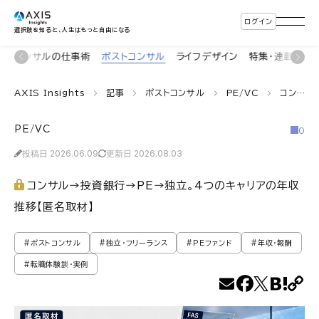
ログイン
選択肢を知ると、人生はもっと自由になる
着
コンサルの仕事術
ポストコンサル
ライフデザイン
特集・連載
イ
AXIS Insights
記事
ポストコンサル
PE/VC
コンサル→投資銀行→PE→独立。4つのキャリアの年収推移【匿名取材】
PE/VC
0
投稿日 2026.06.09
更新日 2026.08.03
コンサル→投資銀行→PE→独立。4つのキャリアの年収
推移【匿名取材】
#ポストコンサル
#独立・フリーランス
#PEファンド
#年収・報酬
#転職体験談・実例