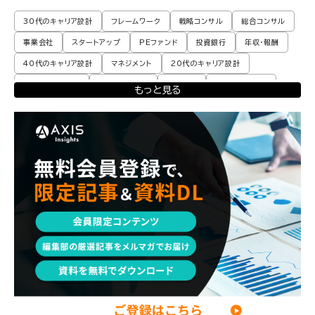
30代のキャリア設計
フレームワーク
戦略コンサル
総合コンサル
事業会社
スタートアップ
PEファンド
投資銀行
年収・報酬
40代のキャリア設計
マネジメント
20代のキャリア設計
転職体験談・実例
プロモーション
業界動向
コンサル現場論
もっと見る
育児
M&A・ファイナンス
ポストコンサル
経営企画・事業企画
エンジニア
調査レポート
ポストコンサル
独立・フリーランス
副業
起業
CxO
若手コンサル
Mup
パートナー
コンサル現場論
経営企画・事業企画
メンタルケア
パラレルキャリア
ワークライフバランス
移住・二拠点生活
AI活用
DX・テクノロジー
リスキリング・資格
M&A・ファイナンス