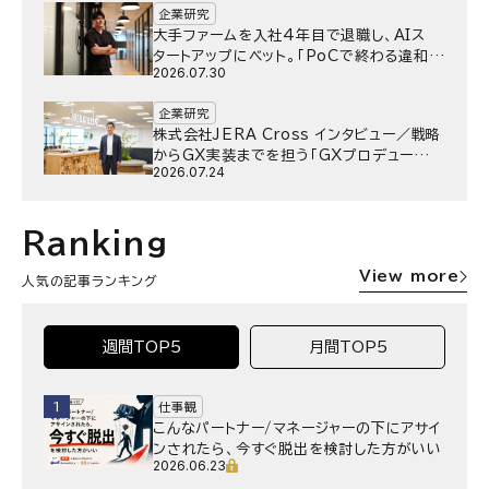
企業研究
大手ファームを入社4年目で退職し、AIス
タートアップにベット。｢PoCで終わる違和
2026.07.30
感｣はどうなったのか／Gen-AX株式会社
野村湧さん インタビュー
企業研究
株式会社JERA Cross インタビュー／戦略
からGX実装までを担う「GXプロデュー
2026.07.24
サー」というキャリア
Ranking
View more
人気の記事ランキング
週間TOP5
月間TOP5
1
仕事観
こんなパートナー/マネージャーの下にアサイ
ンされたら、今すぐ脱出を検討した方がいい
2026.06.23