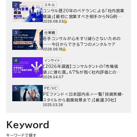
2
スキル
コンサル歴20年のベテランによる「社内営業
概論」【最初に営業すべき相手からNG例ま
2026.08.03
で】
3
仕事観
若手コンサルが心をすり減らさないための
──今日からできる7つのメンタルケア
2026.06.19
4
インサイト
【2026年調査】コンサルタントの「市場価
値」に潜む罠。67%が抱く社内評価との乖
2026.04.07
離と、採用側が抱く“本音”の懸念とは
5
PE/VC
PEファンド＜日本国内系＞一覧「投資実績・
スタイルから創業背景まで」【厳選30社】
2025.03.26
Keyword
キーワードで探す