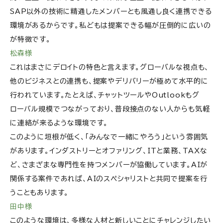
SAP以外の技術に精通したメンバーとも風通し良く連携できる
環境があるからです。私どもは提案できる幅が圧倒的に広いの
が特徴です。
松森様
これはまさにデロイトの特色と言えます。グローバルな視点も、
他のビジネスとの連携も、提案やデリバリーが極めて水平的に
行われています。たとえば、チャットツールやOutlookもグ
ローバル規模でつながっており、普段接点のない人からも気軽
に連絡が来るような環境です。
このように垣根が低く、「みんなで一緒にやろう」という雰囲気
があります。インダストリーとオファリング、ITと業務、TAXな
ど、さまざまな専門性を持つメンバーが協働しています。AIが
関係する案件であれば、AIのスペシャリストと共同で提案を行
うこともあります。
田中様
このような環境は、多様な人材と新しいことにチャレンジしたい