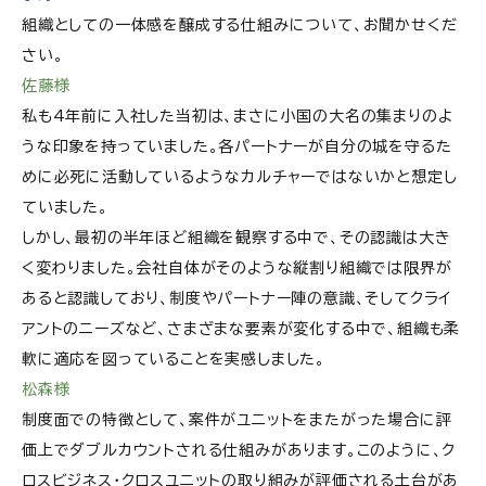
組織としての一体感を醸成する仕組みについて、お聞かせくだ
さい。
佐藤様
私も4年前に入社した当初は、まさに小国の大名の集まりのよ
うな印象を持っていました。各パートナーが自分の城を守るた
めに必死に活動しているようなカルチャーではないかと想定し
ていました。
しかし、最初の半年ほど組織を観察する中で、その認識は大き
く変わりました。会社自体がそのような縦割り組織では限界が
あると認識しており、制度やパートナー陣の意識、そしてクライ
アントのニーズなど、さまざまな要素が変化する中で、組織も柔
軟に適応を図っていることを実感しました。
松森様
制度面での特徴として、案件がユニットをまたがった場合に評
価上でダブルカウントされる仕組みがあります。このように、ク
ロスビジネス・クロスユニットの取り組みが評価される土台があ