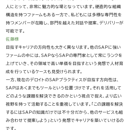
人にとって、非常に魅力的な場となっています。硬直的な組織
構造を持つファームもある一方で、私どもには多様な専門性を
持つメンバーが在籍し、部門を越えた対話や提案、デリバリーが
可能です。
佐藤様
目指すキャリアの方向性も大きく異なります。他のSAPに強い
ファームの中には、SAPならSAPの専門家として常にランクを
上げていき、その領域で高い単価を目指すという発想で人材育
成を行っているケースも見受けられます。
一方、現在のデロイトのSAPプラクティスが目指す方向性は、
SAPはあくまでもツールという位置づけです。それを活用して
どのような課題を解決できるのかという視点で捉え、より広い
視野を持って活動することを重視しています。「この課題を解決
するにはSAPの知識だけでは不十分だから、他のサービスも組
み合わせて提案しよう」という発想でキャリアを築いていけるの
です。