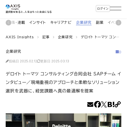
ログイン
選択肢を知ると、人生はもっと自由になる
ン
特集・連載
インサイト
キャリアナビ
企業研究
副業
イベント
AXIS Insights
記事
企業研究
デロイト トーマツ コンサルティング合同会社 SAPチーム インタビュー／現場重視のアプローチと柔軟なソリューション選択を武器に、経営課題へ真の最適解を提案
企業研究
0
投稿日 2025.02.12
更新日 2025.03.13
デロイト トーマツ コンサルティング合同会社 SAPチーム イ
ンタビュー／現場重視のアプローチと柔軟なソリューション
選択を武器に、経営課題へ真の最適解を提案