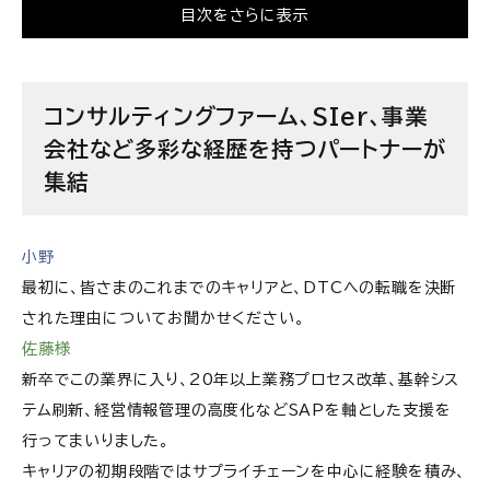
案
目次をさらに表示
カスタマイズ刷新とクラウド化の波で市場は活況、
導入企業からの引き合いが途切れない好環境
コンサルティングファーム、SIer、事業
SAPの専門性を極めるか、領域を広げるか。個々の
会社など多彩な経歴を持つパートナーが
志向に応じた柔軟なキャリア形成を支援
集結
デジタル人材育成やひとり親世帯支援など、SAPを
活用した社会課題解決にも注力
小野
多彩な経験を持つメンバーが活躍、違いを強みに変
最初に、皆さまのこれまでのキャリアと、DTCへの転職を決断
えながら5年後の倍増を目指す
された理由についてお聞かせください。
デロイト トーマツ コンサルティング合同会社の求人
佐藤様
情報
新卒でこの業界に入り、20年以上業務プロセス改革、基幹シス
テム刷新、経営情報管理の高度化などSAPを軸とした支援を
行ってまいりました。
キャリアの初期段階ではサプライチェーンを中心に経験を積み、