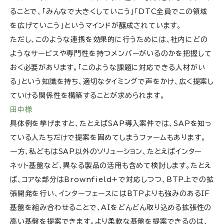
ることで、「みんなで大きくしていこう」「DTC全員でこの領域
を広げていこう」というマインドが醸成されています。
ただし、このような連携を効果的に行うためには、社内にどの
ようなサービスや専門性を持つメンバーがいるのかを把握して
おく必要があります。「このような課題に対応できる人材がい
る」という知識を持ち、適切なタイミングで声をかけ、広く提案し
ていける関係性を構築することが求められます。
田中様
具体例を挙げますと、たとえばSAP導入案件では、SAPを知っ
ている人たちだけで提案を固めてしまうファームもあります。
一方、私どもはSAP以外のソリューション、たとえばインター
ネット基盤など、異なる製品の活用も含めて検討します。たとえ
ば、コアな部分はBrownfield+で対応しつつ、BTP上での拡
張開発を行い、インターフェースにはBTPよりも強みのあるIF
基盤を組み合わせることで、AIをどんどん取り込める拡張性の
高い基盤を提案できます。より柔軟な基盤を提案できるのは、