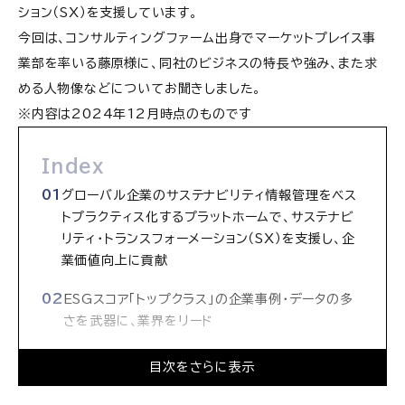
ション（SX）を支援しています。
今回は、コンサルティングファーム出身でマーケットプレイス事
業部を率いる藤原様に、同社のビジネスの特長や強み、また求
める人物像などについてお聞きしました。
※内容は2024年12月時点のものです
Index
グローバル企業のサステナビリティ情報管理をベス
トプラクティス化するプラットホームで、サステナビ
リティ・トランスフォーメーション（SX）を支援し、企
業価値向上に貢献
ESGスコア「トップクラス」の企業事例・データの多
さを武器に、業界をリード
サステナビリティ市場は拡大傾向、ここで得た「スキ
目次をさらに表示
ルの価値は確実に上がり続ける」