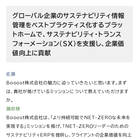
必要なのは「情熱」。答えのない課題に挑むからこそ
飛躍できる
グローバル企業のサステナビリティ情報
管理をベストプラクティス化するプラッ
エネルギーへの問題意識は幼少期の原体験から。大
トホームで、サステナビリティ・トランス
学で再エネ政策を研究後、新卒はメガバンクへ
フォーメーション（SX）を支援し、企業価
外資系コンサルでは、「一歩踏み込んだ思考と顧客
値向上に貢献
への働きかけを心がけ」、順調にシニアマネジャーま
で昇進
佐藤
「業界全体を変革する限界」を感じ、経営層の先見性
に引かれBooost株式会社へ
Booost株式会社
の魅力に迫っていきたいと思います。まず
は、貴社が掲げているミッションについて教えていただけます
「BtoB」「制限の多い業界」「時価総額1兆円以上の
か。
顧客企業」ゆえに、コンサルで鍛えたスキル・経験が
藤原様
生きている
Booost株式会社
は、「より持続可能でNET-ZEROな未来を
コンサルとの違いは「実務運用レベル」まで求められ
実現する」ミッションを掲げ、「NET-ZERＯリーダーのための
る理解力
サステナビリティERPを提供し、クライアントの企業価値を向上