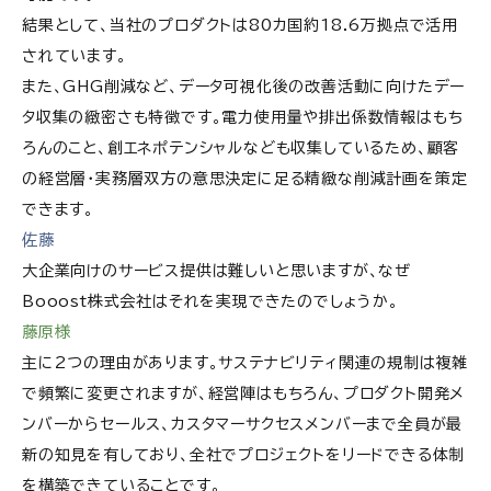
結果として、当社のプロダクトは80カ国約18.6万拠点で活用
されています。
また、GHG削減など、データ可視化後の改善活動に向けたデー
タ収集の緻密さも特徴です。電力使用量や排出係数情報はもち
ろんのこと、創エネポテンシャルなども収集しているため、顧客
の経営層・実務層双方の意思決定に足る精緻な削減計画を策定
できます。
佐藤
大企業向けのサービス提供は難しいと思いますが、なぜ
Booost株式会社
はそれを実現できたのでしょうか。
藤原様
主に2つの理由があります。サステナビリティ関連の規制は複雑
で頻繁に変更されますが、経営陣はもちろん、プロダクト開発メ
ンバーからセールス、カスタマーサクセスメンバーまで全員が最
新の知見を有しており、全社でプロジェクトをリードできる体制
を構築できていることです。