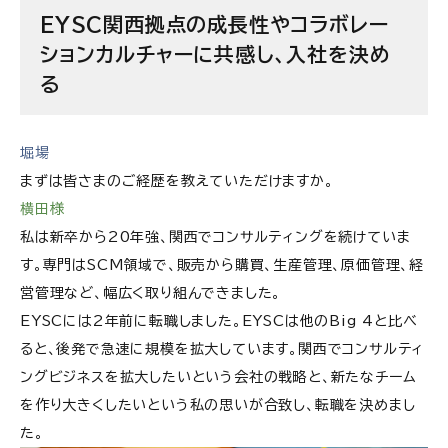
次世代のコンサルでは、「SCM×ファイナンス」な
EYSC関西拠点の成長性やコラボレー
ど、組み合わせによる価値の創造が求められている
ションカルチャーに共感し、入社を決め
会社名でコンサルを選ばない関西だからこそ、熱い
る
ベンチャーマインドを持つ方を求めている
EYストラテジー・アンド・コンサルティングの求人情
堀場
報
まずは皆さまのご経歴を教えていただけますか。
横田様
私は新卒から20年強、関西でコンサルティングを続けていま
す。専門はSCM領域で、販売から購買、生産管理、原価管理、経
営管理など、幅広く取り組んできました。
EYSCには2年前に転職しました。EYSCは他のBig 4と比べ
ると、後発で急速に規模を拡大しています。関西でコンサルティ
ングビジネスを拡大したいという会社の戦略と、新たなチーム
を作り大きくしたいという私の思いが合致し、転職を決めまし
た。