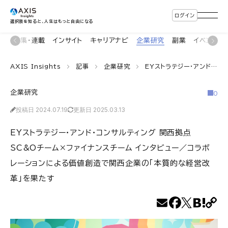
ログイン
選択肢を知ると、人生はもっと自由になる
ン
特集・連載
インサイト
キャリアナビ
企業研究
副業
イベント
AXIS Insights
記事
企業研究
EYストラテジー・アンド・コンサルティング 関西拠点 SC&Oチーム×ファイナンスチーム インタビュー／コラボレーションによる価値創造で関西企業の「本質的な経営改革」を果たす
企業研究
0
投稿日 2024.07.19
更新日 2025.03.13
EYストラテジー・アンド・コンサルティング 関西拠点
SC&Oチーム×ファイナンスチーム インタビュー／コラボ
レーションによる価値創造で関西企業の「本質的な経営改
革」を果たす