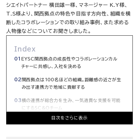
シエイトパートナー 横田雄一様、マネージャー K.Y様、
T.S様より、関西拠点の特色や目指す方向性、組織を横
断したコラボレーションでの取り組み事例、また求める
人物像などについてお聞きしました。
Index
EYSC関西拠点の成長性やコラボレーションカル
チャーに共感し、入社を決める
関西拠点は100名ほどの組織。距離感の近さが生
み出す連携力で地域に貢献する
横の連携が総合力を生み、一気通貫な支援を可能
にするSC&Oチーム
目次をさらに表示
東京メンバーとも連携し、支援の幅を広げるファイ
ナンスチーム