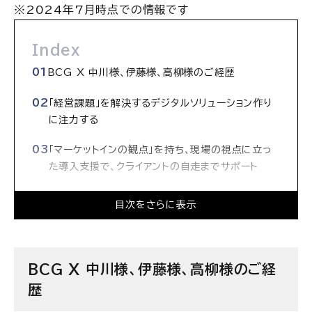
※2024年7月時点での情報です
Index
BCG X 中川様、伊藤様、高柳様のご経歴
「経営課題」を解決するデジタルソリューション作り
に注力する
「マーケットインの観点」を持ち、現場の視点に立っ
た導入支援で、クライアントの自走までサポート
戦略コンサルタントとともに学び合うことで、経営
目次をさらに表示
視点を持つテック人材へ成長できる
何かしら専門領域を持っていれば、キャッチアップ
できる
BCG X 中川様、伊藤様、高柳様のご経
歴
案件中は個々の働き方が優先され、案件後に集中
的に勉強する期間もある