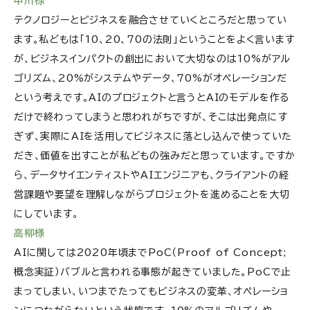
中川様
テクノロジーとビジネスを融合させていくところだと思ってい
ます。私どもは「10、20、70の法則」ということをよく言います
が、ビジネスインパクトの創出において大切なのは10%がアル
ゴリズム、20%がシステムやデータ、70%がオペレーションだ
という考えです。AIのプロジェクトと言うとAIのモデルを作る
だけで終わってしまうと思われがちですが、そこは出発点にす
ぎず、実際にAIを活用してビジネスに落とし込んで使っていた
だき、価値を出すことが私どもの強みだと思っています。ですか
ら、データサイエンティストやAIエンジニアも、クライアントの経
営課題や要望を理解しながらプロジェクトを進めることを大切
にしています。
高柳様
AIに関しては2020年頃までPoC（Proof of Concept;
概念実証）バブルと言われる事態が起きていました。PoCで止
まってしまい、いつまでたってもビジネスの変革、オペレーショ