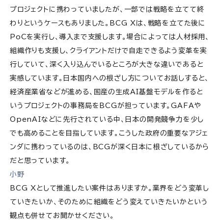
プロジェクトに携わっていましたが、一部では戦略を立てて終
わりというケースもありました。BCG Xは、戦略を立てた後に
PoCを実行し、導入まで支援します。場合によっては人材採用、
組織作りも支援し、クライアントだけで自走できるよう変革を実
行していて、深く入り込んでいるところが大きな違いであると
実感しています。日本国内への根ざし方についてお話しすると、
経済産業省などが進める、国産の生成AI基盤モデルを作ると
いうプロジェクトの事務局をBCGが担っています。GAFAや
OpenAIなどに先行されている中、日本の開発競争力を少し
でも高めることを目指しています。こうした政府の重要なアジェ
ンダに携わっているのは、BCGが深く日本に根ざしているから
だと思っています。
小野
BCG Xとして推進したい案件はありますか。業界をどう変革し
ていきたいか、そのために組織をどう変えていきたいかという
観点も併せてお聞かせください。