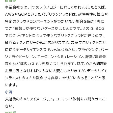
高柳様
事業会社では、1つのテクノロジーに詳しくなれます。たとえば、
AWSやGCPといったパブリッククラウドは、耐障害性の観点や
特定のクラウドコンポーネントがつかいたい場合を除き1社に
つき1種類しか使わないケースがほとんどです。その点、BCG
ではクライアントによって使うパブリッククラウドが違うので、
触れるテクノロジーの幅が広がりますね。またプロジェクトごと
に使うデータサイエンススキルも異なるため、プライシング、パー
ソナライゼーション、エージェントシミュレーション、離散/連続最
適化など幅広いスキルを身につけられます。都度、0から問題を
定義し直さなければならない大変さもありますが、データサイエ
ンティストのスキル観点では非常にやりがいのあることだと思
います。
小野
入社後のキャリアイメージ、フォローアップ体制をお聞かせくだ
さい。