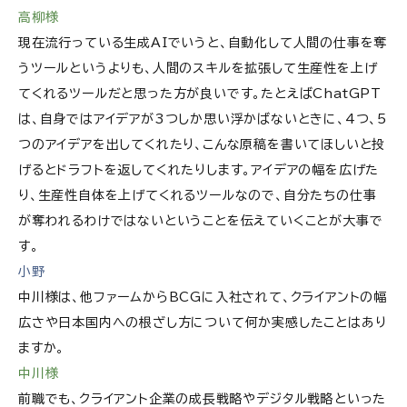
高柳様
現在流行っている生成AIでいうと、自動化して人間の仕事を奪
うツールというよりも、人間のスキルを拡張して生産性を上げ
てくれるツールだと思った方が良いです。たとえばChatGPT
は、自身ではアイデアが3つしか思い浮かばないときに、4つ、5
つのアイデアを出してくれたり、こんな原稿を書いてほしいと投
げるとドラフトを返してくれたりします。アイデアの幅を広げた
り、生産性自体を上げてくれるツールなので、自分たちの仕事
が奪われるわけではないということを伝えていくことが大事で
す。
小野
中川様は、他ファームからBCGに入社されて、クライアントの幅
広さや日本国内への根ざし方について何か実感したことはあり
ますか。
中川様
前職でも、クライアント企業の成長戦略やデジタル戦略といった