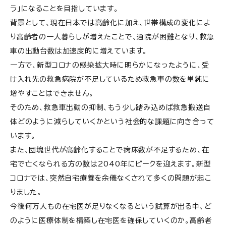
ラ」になることを目指しています。
背景として、現在日本では高齢化に加え、世帯構成の変化によ
り高齢者の一人暮らしが増えたことで、通院が困難となり、救急
車の出動台数は加速度的に増えています。
一方で、新型コロナの感染拡大時に明らかになったように、受
け入れ先の救急病院が不足しているため救急車の数を単純に
増やすことはできません。
そのため、救急車出動の抑制、もう少し踏み込めば救急搬送自
体どのように減らしていくかという社会的な課題に向き合って
います。
また、団塊世代が高齢化することで病床数が不足するため、在
宅で亡くなられる方の数は2040年にピークを迎えます。新型
コロナでは、突然自宅療養を余儀なくされて多くの問題が起こ
りました。
今後何万人もの在宅医が足りなくなるという試算が出る中、ど
のように医療体制を構築し在宅医を確保していくのか。高齢者