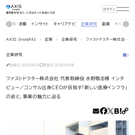
ログイン
選択肢を知ると、人生はもっと自由になる
ン
特集・連載
インサイト
キャリアナビ
企業研究
副業
イベント
AXIS Insights
記事
企業研究
ファストドクター株式会社 代表取締役 水野敬志様 インタビュー／コンサル出身CEOが目指す「新しい医療インフラ」の姿と、事業の魅力に迫る
企業研究
0
投稿日 2022.05.10
更新日 2025.03.18
ファストドクター株式会社 代表取締役 水野敬志様 インタ
ビュー／コンサル出身CEOが目指す「新しい医療インフラ」
の姿と、事業の魅力に迫る