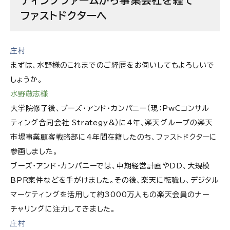
ベル1～1000」まで経験できる
ファストドクターへ
「社会に何かを残したい、生み出したい」という強い
動機がある方と一緒に働きたい
庄村
ファストドクター株式会社の求人情報
まずは、水野様のこれまでのご経歴をお伺いしてもよろしいで
しょうか。
水野敬志様
大学院修了後、ブーズ・アンド・カンパニー（現：PwCコンサル
ティング合同会社 Strategy&）に4年、楽天グループの楽天
市場事業顧客戦略部に4年間在籍したのち、ファストドクターに
参画しました。
ブーズ・アンド・カンパニーでは、中期経営計画やDD、大規模
BPR案件などを手がけました。その後、楽天に転職し、デジタル
マーケティングを活用して約3000万人もの楽天会員のナー
チャリングに注力してきました。
庄村