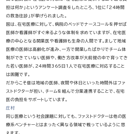
担は何か」というアンケート調査をしたところ、1位に「24時間
の救急往診」が挙げられました。
国は、在宅医療に対して、病院のベッドでナースコールを押せば
医師か看護師がすぐ来るような体制を求めていますが、在宅医
療の中心となる開業医や看護師も生身の人間です。まして地域
医療の医師は高齢化が進み、一方で開業したばかりでチーム体
制ができていない医師や、働き方改革が大前提の中で育ってき
た若い医師が、24時間365日1人で在宅医療に対応すること
は困難です。
だからこそ昼は地域の医師、夜間や休日といった時間外はファ
ストドクターが担い、チームを組んで分業連携することで、在宅
医の負担をサポートしています。
庄村
同じ医療という社会課題に対しても、ファストドクターは他の医
療系ベンチャーとはまったく異なる領域で戦っているように思
えます。