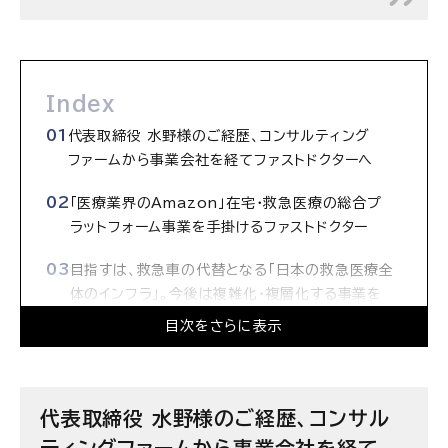
Index
代表取締役 水野様のご経歴、コンサルティング
ファームから事業会社を経てファストドクターへ
「医療業界のAmazon」在宅・救急医療の総合プ
ラットフォーム事業を手掛けるファストドクター
目指すは、救急車の代替となる「日本の救急医療全
体のインフラ」。今後は複雑化・複層化する事業を
リードできるメンバーが必須
目次をさらに表示
経営課題のプライオリティが付けられ、適応力が高
いコンサルを、経営企画、DX推進で積極採用
代表取締役 水野様のご経歴、コンサル
現在はシリーズB、今のファストドクターなら「経営レ
ティングファームから事業会社を経て