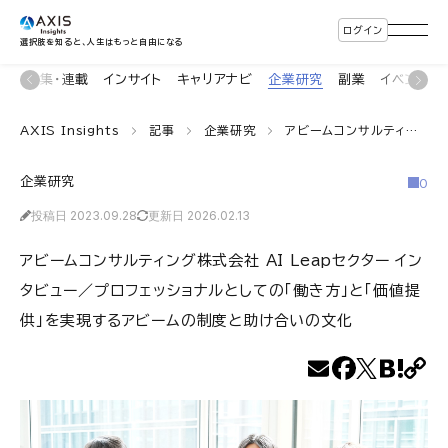
ログイン
選択肢を知ると、人生はもっと自由になる
ン
特集・連載
インサイト
キャリアナビ
企業研究
副業
イベント
AXIS Insights
記事
企業研究
アビームコンサルティング株式会社 AI Leapセクター インタビュー／プロフェッショナルとしての「働き方」と「価値提供」を実現するアビームの制度と助け合いの文化
企業研究
0
投稿日 2023.09.28
更新日 2026.02.13
アビームコンサルティング株式会社 AI Leapセクター イン
タビュー／プロフェッショナルとしての「働き方」と「価値提
供」を実現するアビームの制度と助け合いの文化