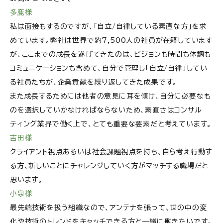
多鹿様
私は面接もするのですが、「自立/自律している素直な方」を求
めています。弊社は世界で約7,500人の社員が在籍しています
が、ここまでの成長を遂げてきたのは、ビジョンも時間も体調も
コミュニケーションも含めて、自分で管理し「自立/自律」してい
る社員たちが、企業貢献を繰り返してきた成果です。
また成長するためには他者の意見に耳を傾け、自分に必要なも
のを選択していかなければならないため、素直さはコンサル
ティング業界で働く上で、とても重要な要素だと考えています。
吉田様
クライアント視点あるいは社会課題視点を持ち、自ら考え行動す
る方、新しいことにチャレンジしていく方がマッチする職場だと
思います。
小泉様
最先端技術を扱う組織なので、アンテナを張って、世の中の変
化や技術のトレンドをキャッチできる方と一緒に働きたいです。