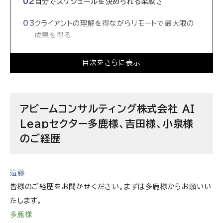
自分でスケジュールを決められる柔軟さ
クライアントの理解を得ながらリモートで最大限の
成果を得る
「ビジネスの構造に深くコミットする」アビームのAI
目次をさらに表示
Leapセクター
協力し合う文化でプロジェクトを成功に導く
アビームコンサルティング株式会社 AI
アビームコンサルティング株式会社の求人情報
Leapセクター多鹿様、吉田様、小泉様
のご経歴
遠藤
皆様のご経歴をお聞かせください。まずは多鹿様からお願いい
たします。
多鹿様