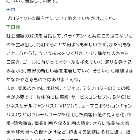
について議論しています。
田中
プロジェクトの面白さについて教えていただけますか。
下田様
社会課題の解決を目指して、クライアントと共にこの世にないも
のを生み出し、発明することが何よりも楽しいです。まだ何もな
いところから「こういう未来をつくりたい」と、様々な人たちを
口説き、ゴールに向かってベクトルを揃えていく。周りを巻き込
みながら、業界の新しい姿を定義していく、そういった経験はな
かなかできるものではありませんね。
また、実現のためには経営、ビジネス、テクノロジーの3つの観
点が必要です。具体的には事業・サービスコンセプト、BMC（ビ
ジネスモデルキャンバス）、VPC（バリュープロポジションキャン
バス）などのフレームワークを利用した顧客価値の見える化、市
場・競合調査、事業計画や収支計画の策定、さらに協業先の選
定や経営層への働きかけなど、担当する業務は多岐に渡り、総