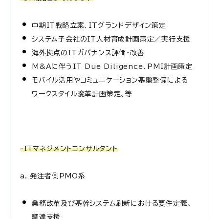
中期IT戦略立案、ITグランドデザイン策定
システム子会社のIT人材育成計画策定／実行支援
海外拠点のITガバナンス評価・改善
M&Aに伴うIT Due Diligence、PMI計画策定
モバイル活用やコミュニケーション基盤整備による
ワークスタイル変革計画策定、等
-ITマネジメントコンサルタント
a. 発注者側PMO系
業務改革及び基幹システム刷新における要件定義、
調達支援