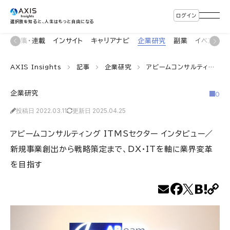
ログイン
選択肢を知ると、人生はもっと自由になる
ン
特集・連載
インサイト
キャリアナビ
企業研究
副業
イベント
AXIS Insights
記事
企業研究
アビームコンサルティング ITMSセクター インタビュー／新規事業創出から戦略策定まで、DX・ITを軸に業界変革を目指す
企業研究
0
投稿日 2022.03.11
更新日 2025.04.25
アビームコンサルティング ITMSセクター インタビュー／
新規事業創出から戦略策定まで、DX・ITを軸に業界変革
を目指す