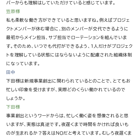
バーからも理解はしていただけていると感じています。
笠原様
私も柔軟な働き方ができていると思いますね。例えばプロジェ
クトメンバーが休む場合に、別のメンバーが交代できるように
最初からメイン担当、サブ担当でローテーションを組んでいま
す。そのため、いつでも代打ができるよう、1人だけがプロジェク
トを理解している状態にはならないように配慮された組織体制
になっています。
田中
下田様は新規事業創出に関わられているとのことで、とてもお
忙しい印象を受けますが、実際どのくらい働かれているので
しょうか。
下田様
事業創出というワードからは、忙しく働く姿を想像されると思
いますが、実態は真逆です。夜遅くまで時間をかければ良いも
のが生まれるか？答えはＮＯだと考えています。むしろ夜遅くま