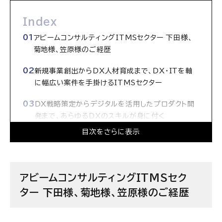
Index
アビームコンサルティングITMSセクター 下田様、
菊地様、笠原様のご経歴
新規事業創出からDX人材育成まで、DX・ITを軸
に幅広い案件を手掛けるITMSセクター
DX戦略策定からデジタルを活用したプロダクト開
発まで、あらゆるDXのスキルが身に付く
目次をさらに表示
心と体のパフォーマンスを最大限に発揮してクライ
アントに価値を提供
環境の変化に対応して自己研鑽し、なおかつ自分の
アビームコンサルティングITMSセク
知見や強みを共有できる人を求めている
ター 下田様、菊地様、笠原様のご経歴
アビームコンサルティング株式会社の求人情報