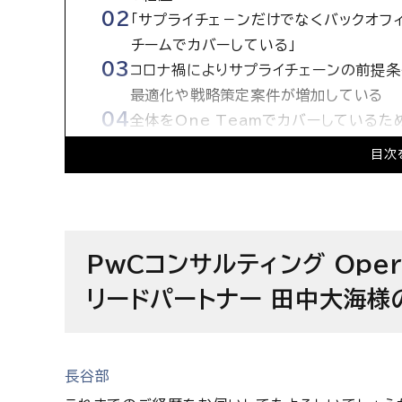
「サプライチェ－ンだけでなくバックオフ
チームでカバーしている」
コロナ禍によりサプライチェーンの前提条
最適化や戦略策定案件が増加している
全体をOne Teamでカバーしている
域に専門性が持てる
目次
200名規模の組織へ、サプライチェーン
マネージャー、シニアアソシエイトクラス
PwCコンサルティング合同会社の求人情
PwCコンサルティング Operat
リードパートナー 田中大海様
長谷部