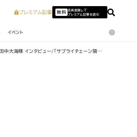
会員登録して
プレミアム記事
無料
プレミアム記事を読む
業
イベント
サプライチェーン領域で国内最大規模を目指す」同チームの特徴や今後の展望に迫る