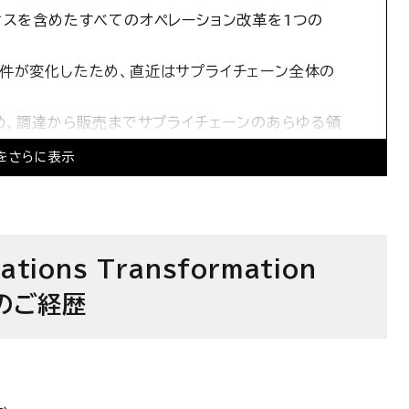
ィスを含めたすべてのオペレーション改革を1つの
件が変化したため、直近はサプライチェーン全体の
ため、調達から販売までサプライチェーンのあらゆる領
をさらに表示
領域で国内最大規模のチームを目指す
かつ「アウトプットの意識が高い方」を積極的採用中
報
ions Transformation
のご経歴