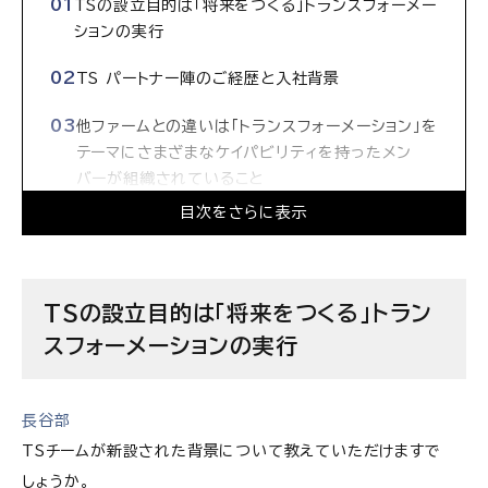
TSの設立目的は「将来をつくる」トランスフォーメー
ションの実行
TS パートナー陣のご経歴と入社背景
他ファームとの違いは「トランスフォーメーション」を
テーマにさまざまなケイパビリティを持ったメン
バーが組織されていること
目次をさらに表示
クライアントへの提案時には「自分たちも一緒に戦
うワークスタイル」を提案書に埋め込む
設立から1年。CEO直下案件も複数走っている
TSの設立目的は「将来をつくる」トラン
スフォーメーションの実行
「今までコンサルティングをやってきたけれど本当
は自分でビジネスをやりたい」という方がフィットす
るチーム
長谷部
PwC-TS（Transformation Strategy）の求
TSチームが新設された背景について教えていただけますで
人情報
しょうか。