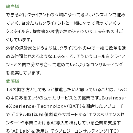
輪島様
できるだけクライアントの立場になって考え、ハンズオンで進め
ていく、自分たちもクライアントと一緒になって戦っていくワー
クスタイルを、提案書の段階で埋め込んでいく工夫をものすご
くしています。
外部の評論家というよりは、クライアントの中で一緒に改革を進
める仲間と見えるような工夫をする、そういうロールをクライア
ントとの間で分かち合って進めていくようなコンサルティング
を提案しています。
武藤様
TSの働き方としてもっと推進したいと思っていることは、PwC
の中にあるエッジの立ったサービスとの協業です。Business・
eXperience・Technology（BXT）を融合したアプローチ
でデジタル時代の価値創造をサポートする“エクスペリエンスセ
ンター”や事業におけるAI導入を検討している企業を支援す
る“AI Lab”を活用し、テクノロジーコンサルティング（TC）