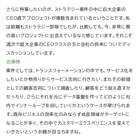
さらに特筆したいのが、ストラテジー案件の中に巨大企業の
CEO直下プロジェクトが複数含まれているということです。私
は前職もストラテジー部隊でしたが、比較しても、今、非常に質
の高いプロジェクトに出会えているなと感じています。それこそ
週次で超大企業のCEOクラスの方と会社の将来についてディ
スカッションしています。
武藤様
案件としては、トランスフォーメーションの中でも、サービス化を
したいとか物売りからサービス志向に行きたい、またその前提
としての顧客志向について調査したり、顧客をどう捉え直すか
だったり、さらにそれを元にデータ基盤を作ってどのように社
内でインナーループを回していくかというケースが挙げられま
す。既存ビジネスの効率化のみならず成長領域がターゲットに
なることが多く、その中でカスタマーエクスペリエンスを変えて
いきたいというお題が目立ちますね。