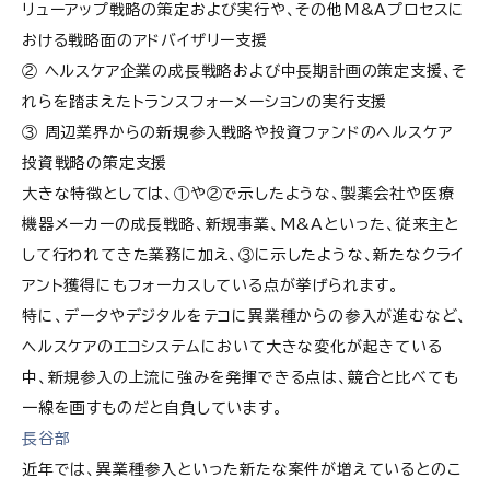
リューアップ戦略の策定および実行や、その他M&Aプロセスに
おける戦略面のアドバイザリー支援
② ヘルスケア企業の成長戦略および中長期計画の策定支援、そ
れらを踏まえたトランスフォーメーションの実行支援
③ 周辺業界からの新規参入戦略や投資ファンドのヘルスケア
投資戦略の策定支援
大きな特徴としては、①や②で示したような、製薬会社や医療
機器メーカーの成長戦略、新規事業、M&Aといった、従来主と
して行われてきた業務に加え、③に示したような、新たなクライ
アント獲得にもフォーカスしている点が挙げられます。
特に、データやデジタルをテコに異業種からの参入が進むなど、
ヘルスケアのエコシステムにおいて大きな変化が起きている
中、新規参入の上流に強みを発揮できる点は、競合と比べても
一線を画すものだと自負しています。
長谷部
近年では、異業種参入といった新たな案件が増えているとのこ