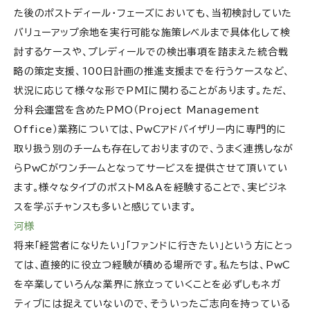
た後のポストディール・フェーズにおいても、当初検討していた
バリューアップ余地を実行可能な施策レベルまで具体化して検
討するケースや、プレディールでの検出事項を踏まえた統合戦
略の策定支援、100日計画の推進支援までを行うケースなど、
状況に応じて様々な形でPMIに関わることがあります。ただ、
分科会運営を含めたPMO（Project Management
Office）業務については、PwCアドバイザリー内に専門的に
取り扱う別のチームも存在しておりますので、うまく連携しなが
らPwCがワンチームとなってサービスを提供させて頂いてい
ます。様々なタイプのポストM&Aを経験することで、実ビジネ
スを学ぶチャンスも多いと感じています。
河様
将来「経営者になりたい」「ファンドに行きたい」という方にとっ
ては、直接的に役立つ経験が積める場所です。私たちは、PwC
を卒業していろんな業界に旅立っていくことを必ずしもネガ
ティブには捉えていないので、そういったご志向を持っている