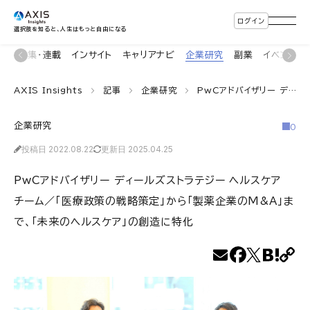
ログイン
選択肢を知ると、人生はもっと自由になる
ン
特集・連載
インサイト
キャリアナビ
企業研究
副業
イベント
AXIS Insights
記事
企業研究
PwCアドバイザリー ディールズストラテジー ヘルスケアチーム／「医療政策の戦略策定」から「製薬企業のM&A」まで、「未来のヘルスケア」の創造に特化
企業研究
0
投稿日 2022.08.22
更新日 2025.04.25
PwCアドバイザリー ディールズストラテジー ヘルスケア
チーム／「医療政策の戦略策定」から「製薬企業のM&A」ま
で、「未来のヘルスケア」の創造に特化