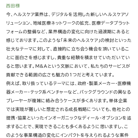
西田様
今、ヘルスケア業界は、デジタルを活用した新しいヘルスケアソ
リューション、地域医療ネットワークの拡充、医療データプラット
フォームの整備など、業界構造の変化に向けた過渡期にあると
感じております。このような「未来のヘルスケア」の検討といった
壮大なテーマに対して、直接的に立ち会う機会を頂いているこ
とに面白さを感じますし、貴重な経験を積ませていただいてい
ると思います。M&Aという文脈において、私たちのサービスが
貢献できる範囲の広さも魅力の1つだと考えています。
例えば、取り扱っているテーマには、政府・製薬メーカー・医療機
器メーカー・テック系ベンチャーなど、バックグラウンドの異なる
プレーヤーが複雑に絡み合うケースが多くあります。単体企業
では実現が難しいと想定される成長戦略についても、他社との
提携・協業といったインオーガニックなディール・オプションを追
求することで、実現できることも多くあるように思いますし、こ
のような事業構造の変化にインパクトを与えられるような案件