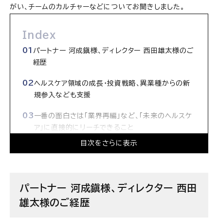
がい、チームのカルチャーなどについてお聞きしました。
Index
パートナー 河成鎭様、ディレクター 西田雄太様のご
経歴
ヘルスケア領域の成長・投資戦略、異業種からの新
規参入なども支援
一番の面白さは「業界再編」など、「未来のヘルスケ
ア」に直接的にリーチできること
目次をさらに表示
「未来が定まっていない業界を変えていく」という
強い志がある方を求めている
プロフェッショナルとして「他者へのリスペクト」にあ
パートナー 河成鎭様、ディレクター 西田
ふれたチーム
雄太様のご経歴
PwCアドバイザリー合同会社の求人情報