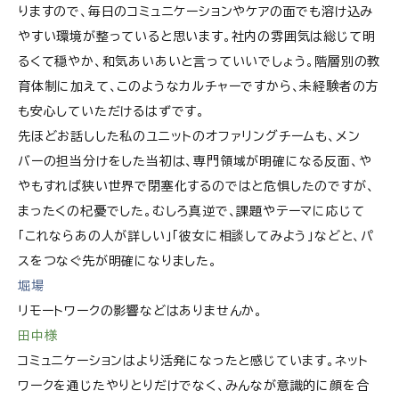
りますので、毎日のコミュニケーションやケアの面でも溶け込み
やすい環境が整っていると思います。社内の雰囲気は総じて明
るくて穏やか、和気あいあいと言っていいでしょう。階層別の教
育体制に加えて、このようなカルチャーですから、未経験者の方
も安心していただけるはずです。
先ほどお話しした私のユニットのオファリングチームも、メン
バーの担当分けをした当初は、専門領域が明確になる反面、や
やもすれば狭い世界で閉塞化するのではと危惧したのですが、
まったくの杞憂でした。むしろ真逆で、課題やテーマに応じて
「これならあの人が詳しい」「彼女に相談してみよう」などと、パ
スをつなぐ先が明確になりました。
堀場
リモートワークの影響などはありませんか。
田中様
コミュニケーションはより活発になったと感じています。ネット
ワークを通じたやりとりだけでなく、みんなが意識的に顔を合