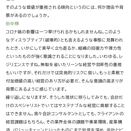
そのような価値が重視される傾向というのには、何か理由や背
景があるのでしょうか。
田中様
コロナ禍の影響は一つ挙げられるかもしれませんね。このよう
なディスラプティブ（破壊的）とも言えるような事態に見舞われ
たとき、いかにして素早く立ち直るか、組織の回復力や弾力性
といったものが強く意識されることになりました。いわゆる、レ
ジリエンスですね。無駄を省いたリーンな経営や効率性の重視
もいいですが、それだけでは突発的リスクに弱い。もっと柔軟で
付加価値の高い経営のあり方が必要だ、そんな意識の高まりが
背景にあるように感じています。
繰り返しになりますが、そうした現状に照らしてみても、会計だ
けのスペシャリストでいてはサステナブルな経営に貢献すること
はできません。我々会計コンサルタントとしても、クライアントの
経営課題はもちろん、その業界全体の課題や事業環境、産業構
造、バリューチェーンといったものにまで知見を深め、会計とビ