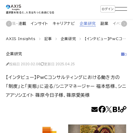
ログイン
選択肢を知ると、人生はもっと自由になる
ン
特集・連載
インサイト
キャリアナビ
企業研究
副業
イベント
AXIS Insights
記事
企業研究
【インタビュー】PwCコンサルティングにおける働き方の「制度」と「実態」に迫る/シニアマネージャー 福本悠様、シニアアソシエイト 篠原今日子様、篠原愛美様
企業研究
0
投稿日 2020.02.08
更新日 2025.04.25
【インタビュー】PwCコンサルティングにおける働き方の
「制度」と「実態」に迫る/シニアマネージャー 福本悠様、シニ
アアソシエイト 篠原今日子様、篠原愛美様