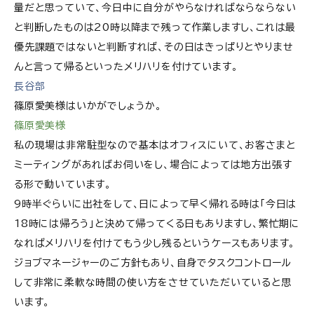
量だと思っていて、今日中に自分がやらなければならならない
と判断したものは20時以降まで残って作業しますし、これは最
優先課題ではないと判断すれば、その日はきっぱりとやりませ
んと言って帰るといったメリハリを付けています。
長谷部
篠原愛美様はいかがでしょうか。
篠原愛美様
私の現場は非常駐型なので基本はオフィスにいて、お客さまと
ミーティングがあればお伺いをし、場合によっては地方出張す
る形で動いています。
9時半ぐらいに出社をして、日によって早く帰れる時は「今日は
18時には帰ろう」と決めて帰ってくる日もありますし、繁忙期に
なればメリハリを付けてもう少し残るというケースもあります。
ジョブマネージャーのご方針もあり、自身でタスクコントロール
して非常に柔軟な時間の使い方をさせていただいていると思
います。