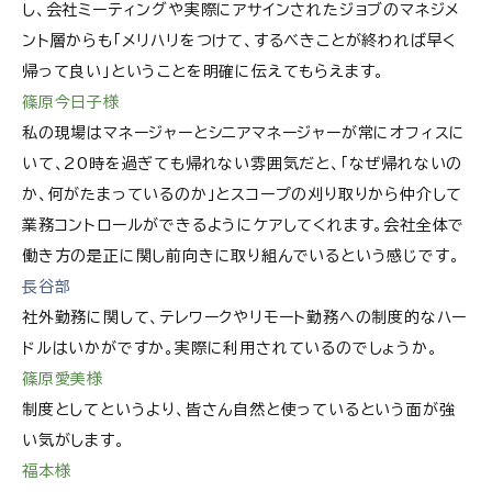
し、会社ミーティングや実際にアサインされたジョブのマネジメ
ント層からも「メリハリをつけて、するべきことが終われば早く
帰って良い」ということを明確に伝えてもらえます。
篠原今日子様
私の現場はマネージャーとシニアマネージャーが常にオフィスに
いて、20時を過ぎても帰れない雰囲気だと、「なぜ帰れないの
か、何がたまっているのか」とスコープの刈り取りから仲介して
業務コントロールができるようにケアしてくれます。会社全体で
働き方の是正に関し前向きに取り組んでいるという感じです。
長谷部
社外勤務に関して、テレワークやリモート勤務への制度的なハー
ドルはいかがですか。実際に利用されているのでしょうか。
篠原愛美様
制度としてというより、皆さん自然と使っているという面が強
い気がします。
福本様