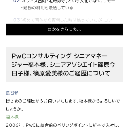
「オフィス出勤・定時厳守」という文化がなく、リモー
ト勤務の利用も浸透している
「初めて育休から復帰した時は焦っていたが、コン
サルはプロジェクトごとの仕事なので、逆に復帰し
目次をさらに表示
やすいと実感した」
案件ごとに勤務時間の波はあるが、早めに帰宅し空
いた時間で作業するなど個人の裁量でメリハリを
PwCコンサルティング シニアマネー
付けやすい
ジャー福本様、シニアアソシエイト篠原今
日子様、篠原愛美様のご経歴について
組織の垣根を越えてコラボレーションする風土があ
るため、不足する人材の充足も会社全体で対応でき
る
長谷部
時代の流れもありフラットな風土で、各チームの女
皆さまのご経歴からお伺いいたします。福本様からよろしいで
性比率も高まっている
しょうか。
福本様
今後は社内の働き方も、クライアントの働き方も改
革していきたい
2006年、PwCに統合前のべリングポイントに新卒で入社し、