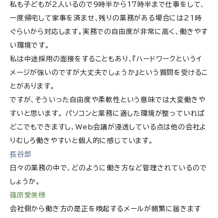
私も子どもが2人いるので9時半から17時半まで仕事をして、
一度帰宅して家事を済ませ、残りの業務がある場合には21時
ぐらいから対応します。実務での自由度が非常に高く、働きやす
い環境です。
私は中途採用の面接をすることもあり、『ハードワークというイ
メージが強いのですが大丈夫でしょうか』という質問を受けるこ
とがあります。
ですが、そういった自由度や柔軟性という意味では大変働きや
すいと思います。 パソコンと業務に適した環境が整っていれば
どこでもできますし、Web会議が浸透している点は他の会社よ
りむしろ働きやすいと個人的に感じています。
長谷部
日々の業務の中で、どのように働き方など管理されているので
しょうか。
篠原愛美様
会社側から働き方の是正を喚起するメールが頻繁に届きます