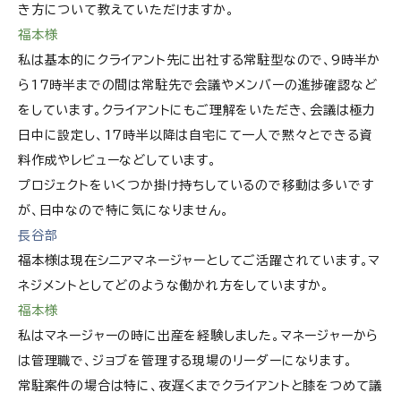
き方について教えていただけますか。
福本様
私は基本的にクライアント先に出社する常駐型なので、9時半か
ら17時半までの間は常駐先で会議やメンバーの進捗確認など
をしています。クライアントにもご理解をいただき、会議は極力
日中に設定し、17時半以降は自宅にて一人で黙々とできる資
料作成やレビューなどしています。
プロジェクトをいくつか掛け持ちしているので移動は多いです
が、日中なので特に気になりません。
長谷部
福本様は現在シニアマネージャーとしてご活躍されています。マ
ネジメントとしてどのような働かれ方をしていますか。
福本様
私はマネージャーの時に出産を経験しました。マネージャーから
は管理職で、ジョブを管理する現場のリーダーになります。
常駐案件の場合は特に、夜遅くまでクライアントと膝をつめて議