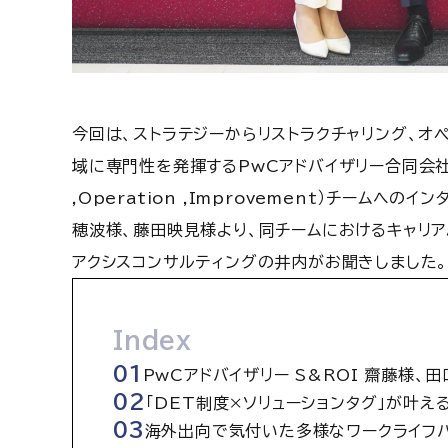
今回は、ストラテジーからリストラクチャリング、オ
域に専門性を発揮するPwCアドバイザリー合同会社 S&R
,Operation ,Improvement）チームへ
穂波様、藤田映見様より、同チームにおけるキャリ
アクシスコンサルティングの井内がお聞きしました
Index
PwCアドバイザリー S&ROI 齋藤様、
「DET制度×ソリューションタグ」が叶え
海外出向で気付いた多様なワークライフ