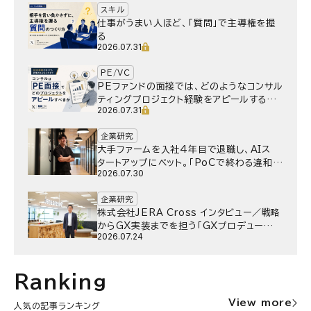
スキル
仕事がうまい人ほど、「質問」で主導権を握
る
2026.07.31
PE/VC
PEファンドの面接では、どのようなコンサル
ティングプロジェクト経験をアピールするべ
2026.07.31
きか
企業研究
大手ファームを入社4年目で退職し、AIス
タートアップにベット。｢PoCで終わる違和
2026.07.30
感｣はどうなったのか／Gen-AX株式会社
野村湧さん インタビュー
企業研究
株式会社JERA Cross インタビュー／戦略
からGX実装までを担う「GXプロデュー
2026.07.24
サー」というキャリア
Ranking
View more
人気の記事ランキング