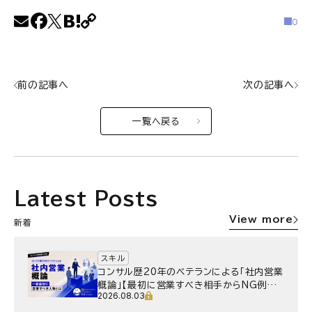
0
前の記事へ
次の記事へ
一覧へ戻る
Latest Posts
View more
新着
スキル
コンサル歴20年のベテランによる「社内営業
概論」【最初に営業すべき相手からNG例ま
2026.08.03
で】