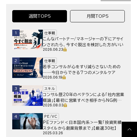
週間TOP5
月間TOP5
1
仕事観
こんなパートナー/マネージャーの下にアサイ
ンされたら、今すぐ脱出を検討した方がいい
2026.06.23
2
仕事観
若手コンサルが心をすり減らさないための
──今日からできる7つのメンタルケア
2026.06.19
3
スキル
コンサル歴20年のベテランによる「社内営業
概論」【最初に営業すべき相手からNG例ま
2026.08.03
で】
4
PE/VC
PEファンド＜日本国内系＞一覧「投資実績・
スタイルから創業背景まで」【厳選30社】
2025.03.26