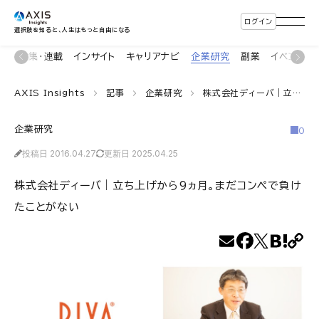
ログイン
選択肢を知ると、人生はもっと自由になる
ン
特集・連載
インサイト
キャリアナビ
企業研究
副業
イベント
AXIS Insights
記事
企業研究
株式会社ディーバ｜立ち上げから9ヵ月。まだコンペで負けたことがない
企業研究
0
投稿日 2016.04.27
更新日 2025.04.25
株式会社ディーバ｜立ち上げから9ヵ月。まだコンペで負け
たことがない