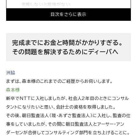
支援しないと意味がない
目次をさらに表示
要は何でもあり。 そこからビジネスプランの精度を
上げていく
ビジネスをリードしていきたい人には、 いくらでも
完成までにお金と時間がかかりすぎる。
活躍の場がある
その問題を解決するためにディーバへ
上司として思うのは、 「もっと人生を豊かにしろ！」
ということ
洲脇
株式会社ディーバの求人情報
まずは、森本様のこれまでのご経歴からお伺いします。
森本様
新卒でNTTに入社しましたが、社会人2年目のときにコンサル
タントになりたいと思い、会計士の資格を取得しました。
その後、朝日監査法人（現・あずさ監査法人）に入社し、監査の仕
事をしていましたが、その間に朝日監査法人とアーサー・アン
ダーセンが合併してコンサルティング部門を立ち上げることに。