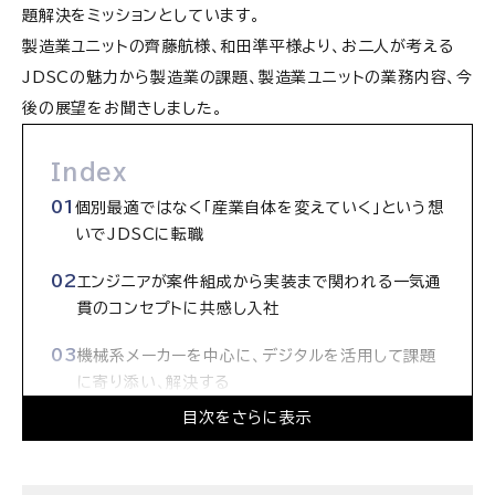
題解決をミッションとしています。
製造業ユニットの齊藤航様、和田準平様より、お二人が考える
JDSCの魅力から製造業の課題、製造業ユニットの業務内容、今
後の展望をお聞きしました。
Index
個別最適ではなく「産業自体を変えていく」という想
いでJDSCに転職
エンジニアが案件組成から実装まで関われる一気通
貫のコンセプトに共感し入社
機械系メーカーを中心に、デジタルを活用して課題
に寄り添い、解決する
目次をさらに表示
コラボレーションの実現を支えるSPEAK UPの文
化