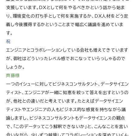
支援しています。DXとして何をやるべきかという話から始ま
り、環境変化の打ち手として何を実施するか、DX人材をどう定
義し今後獲得するかということまで幅広く議論を進めていま
す。
祝
エンジニアとコラボレーションしている会社も増えてきています
が、御社はどういったレベル感でおこなっていらっしゃるので
しょうか。
齊藤様
一つのイシューに対してビジネスコンサルタント、データサイエン
ティスト、エンジニアが一緒に知恵を絞って答えを出すというの
が、他社との違いだと考えています。たとえばデータサイエン
ティストやエンジニアの人もビジネス的な感覚を持ちながら議
論しますし、ビジネスコンサルタントもデータサイエンスの観点
で、「このデータってこう解釈できないか」と、こんなことを言い
合いながら、少しずつ越境してコラボレーションを深めていくん