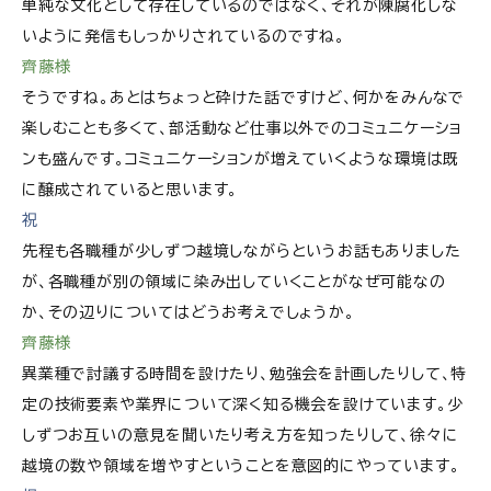
単純な文化として存在しているのではなく、それが陳腐化しな
いように発信もしっかりされているのですね。
齊藤様
そうですね。あとはちょっと砕けた話ですけど、何かをみんなで
楽しむことも多くて、部活動など仕事以外でのコミュニケーショ
ンも盛んです。コミュニケーションが増えていくような環境は既
に醸成されていると思います。
祝
先程も各職種が少しずつ越境しながらというお話もありました
が、各職種が別の領域に染み出していくことがなぜ可能なの
か、その辺りについてはどうお考えでしょうか。
齊藤様
異業種で討議する時間を設けたり、勉強会を計画したりして、特
定の技術要素や業界について深く知る機会を設けています。少
しずつお互いの意見を聞いたり考え方を知ったりして、徐々に
越境の数や領域を増やすということを意図的にやっています。