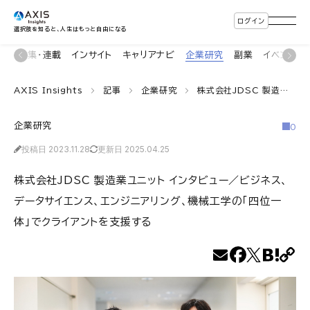
ログイン
選択肢を知ると、人生はもっと自由になる
ン
特集・連載
インサイト
キャリアナビ
企業研究
副業
イベント
AXIS Insights
記事
企業研究
株式会社JDSC 製造業ユニット インタビュー／ビジネス、データサイエンス、エンジニアリング、機械工学の「四位一体」でクライアントを支援する
企業研究
0
投稿日 2023.11.28
更新日 2025.04.25
株式会社JDSC 製造業ユニット インタビュー／ビジネス、
データサイエンス、エンジニアリング、機械工学の「四位一
体」でクライアントを支援する