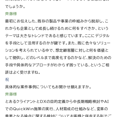
でしょうか。
齊藤様
最初にお伝えした、既存の製品や事業の枠組みから脱却し、こ
れからも企業として成長し続けるために何をすべきか、という
テーマは大きなトレンドであると感じています。ここにデジタル
を手段として活用するのかが鍵です。また、既に色々なソリュー
ションを考えられている中で、想定顧客層に対しと何を価値と
して提供し、どのレベルまで高度化するのかなど、解決のための
手段や具体的なアプローチがわからず困っている、というご相
談はよく受けますね。
祝
具体的な案件事例についてもお聞かせ願えますか。
齊藤様
とあるクライアントとDXの目的定義から中長期戦略検討やAI
でのQuickWin施策の実行、人材育成の仕組みなど、変革の
重要となる論点に関する検討についてお客様と伴走する形でご