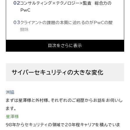
コンサルティング×テクノロジー×監査 総合力の
PwC
クライアントの課題の本質に迫れるのがPwCの醍
醐味
優勝できるチームにしたい
目次をさらに表示
クライアントへの責任感に共感し、成長を望む方に
来て欲しい
サイバーセキュリティの大きな変化
PwCコンサルティング合同会社/PwCサイバーサー
ビス合同会社の求人情報
洲脇
まずは星澤様と外村様、それぞれのご経歴からお話をお伺いし
ます。
星澤様
98年からセキュリティの領域で20年程キャリアを積んでいま