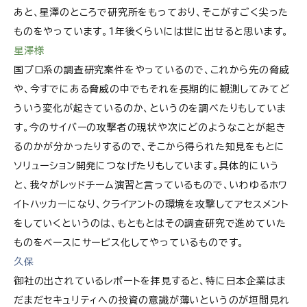
あと、星澤のところで研究所をもっており、そこがすごく尖った
ものをやっています。1年後くらいには世に出せると思います。
星澤様
国プロ系の調査研究案件をやっているので、これから先の脅威
や、今すでにある脅威の中でもそれを長期的に観測してみてど
ういう変化が起きているのか、というのを調べたりもしていま
す。今のサイバーの攻撃者の現状や次にどのようなことが起き
るのかが分かったりするので、そこから得られた知見をもとに
ソリューション開発につなげたりもしています。具体的にいう
と、我々がレッドチーム演習と言っているもので、いわゆるホワ
イトハッカーになり、クライアントの環境を攻撃してアセスメント
をしていくというのは、もともとはその調査研究で進めていた
ものをベースにサービス化してやっているものです。
久保
御社の出されているレポートを拝見すると、特に日本企業はま
だまだセキュリティへの投資の意識が薄いというのが垣間見れ