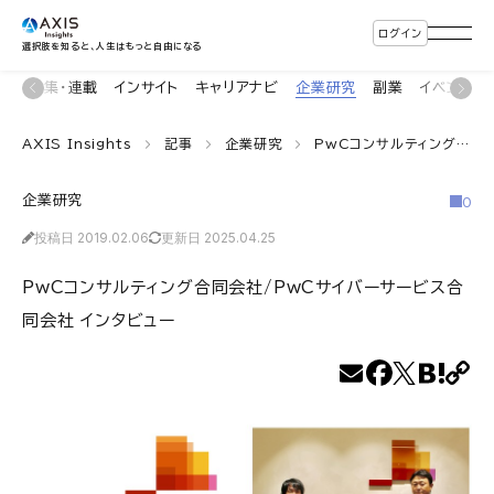
ログイン
選択肢を知ると、人生はもっと自由になる
ン
特集・連載
インサイト
キャリアナビ
企業研究
副業
イベント
AXIS Insights
記事
企業研究
PwCコンサルティング合同会社/PwCサイバーサービス合同会社 インタビュー
企業研究
0
投稿日 2019.02.06
更新日 2025.04.25
PwCコンサルティング合同会社/PwCサイバーサービス合
同会社 インタビュー