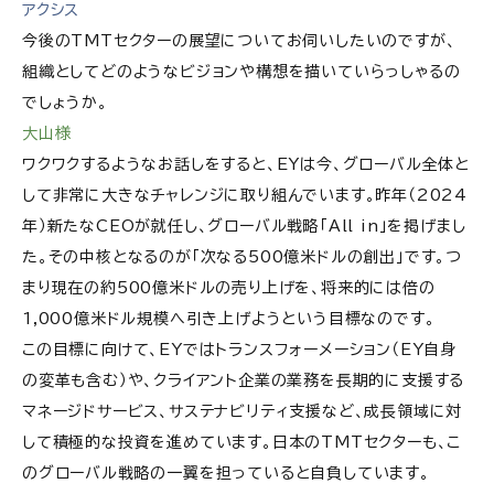
アクシス
今後のTMTセクターの展望についてお伺いしたいのですが、
組織としてどのようなビジョンや構想を描いていらっしゃるの
でしょうか。
大山様
ワクワクするようなお話しをすると、EYは今、グローバル全体と
して非常に大きなチャレンジに取り組んでいます。昨年（2024
年）新たなCEOが就任し、グローバル戦略「All in」を掲げまし
た。その中核となるのが「次なる500億米ドルの創出」です。つ
まり現在の約500億米ドルの売り上げを、将来的には倍の
1,000億米ドル規模へ引き上げようという目標なのです。
この目標に向けて、EYではトランスフォーメーション（EY自身
の変革も含む）や、クライアント企業の業務を長期的に支援する
マネージドサービス、サステナビリティ支援など、成長領域に対
して積極的な投資を進めています。日本のTMTセクターも、こ
のグローバル戦略の一翼を担っていると自負しています。