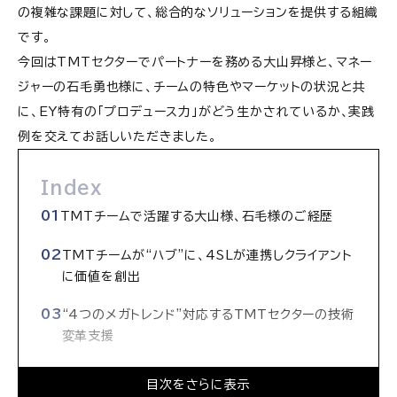
の複雑な課題に対して、総合的なソリューションを提供する組織
です。
今回はTMTセクターでパートナーを務める大山昇様と、マネー
ジャーの石毛勇也様に、チームの特色やマーケットの状況と共
に、EY特有の「プロデュース力」がどう生かされているか、実践
例を交えてお話しいただきました。
Index
TMTチームで活躍する大山様、石毛様のご経歴
TMTチームが“ハブ”に、4SLが連携しクライアント
に価値を創出
“4つのメガトレンド”対応するTMTセクターの技術
変革支援
“パーパス経営”と“他部門連携KPI”がサービスラ
目次をさらに表示
イン間の協働を当たり前に