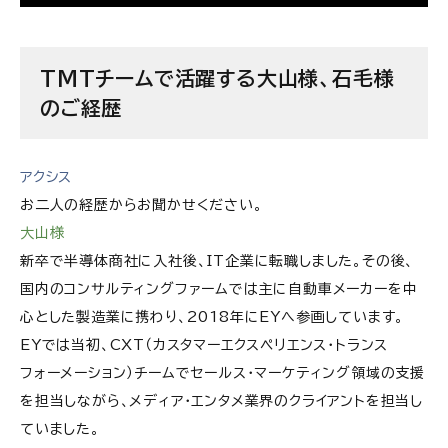
表層課題の奥にある“組織構造”と“カルチャー”ま
で踏み込むTMTの課題解決
TMTチームで活躍する大山様、石毛様
のご経歴
社会課題に真摯に向き合える“熱意”ある人材が活
躍
常に「味方」がいるという安心感が成長の後押しと
アクシス
なる
お二人の経歴からお聞かせください。
大山様
EYストラテジー・アンド・コンサルティング株式会社
新卒で半導体商社に入社後、IT企業に転職しました。その後、
の求人情報
国内のコンサルティングファームでは主に自動車メーカーを中
心とした製造業に携わり、2018年にEYへ参画しています。
EYでは当初、CXT（カスタマーエクスペリエンス・トランス
フォーメーション）チームでセールス・マーケティング領域の支援
を担当しながら、メディア・エンタメ業界のクライアントを担当し
ていました。