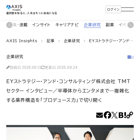
ログイン
選択肢を知ると、人生はもっと自由になる
ン
特集・連載
インサイト
キャリアナビ
企業研究
副業
イベント
AXIS Insights
記事
企業研究
EYストラテジー・アンド・コンサルティング株式会社 TMTセクター インタビュー／半導体からエンタメまで―複雑化する業界構造を「プロデュース力」で切り開く
企業研究
0
投稿日 2025.05.13
更新日 2025.09.24
EYストラテジー・アンド・コンサルティング株式会社 TMT
セクター インタビュー／半導体からエンタメまで―複雑化
する業界構造を「プロデュース力」で切り開く