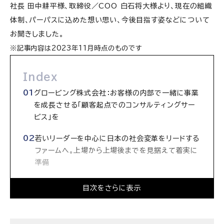
社長 田中耕平様、取締役／COO 白石将大様より、現在の組織
体制、パーパスに込めた想い思い、今後目指す姿などについて
お聞きしました。
※記事内容は2023年11月時点のものです
Index
グロービング株式会社：お客様の内部で一緒に事業
を成長させる「顧客起点でのコンサルティングサー
ビス」を
若いリーダーを中心に日本の社会変革をリードする
ファームへ。上場から上場後までを見据えて着実に
準備
「勝たせるコンサル/Passion For Winning」に
目次をさらに表示
込めた、目に見える成果をもたらすという思い
社会変革を支える総統リーダーとしてのストラテ