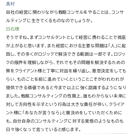
髙村
自社の経営に関わりながら戦略コンサルをやることは、コンサ
ルティングに生きてくるものなのでしょうか。
白石様
そうですね。まずコンサルタントとして経営に携わることで視座
が上がると思います、また経営における主要な問題は「人」に起
因し、その多くがロジックで解決できる範囲は一部です。ロジッ
クの限界を理解しながら、それでもその問題を解決するための
策をクライアント様と丁寧に対話を繰り返し、意思決定をしても
らい、ものごとを前に進めていくということこそがわれわれが
提供できる価値であると今まで以上に強く認識するようになり
ました。戦略コンサルティングの性質上、誰もわからない未来に
対して方向性を示すという行為は大きな責任が伴い、クライア
ント様に「あなたが言うなら」と腹決めをしていただくために
も、自分自身のコンサルティングに対する覚悟のようなものも
日々強くなって言っていると感じます。