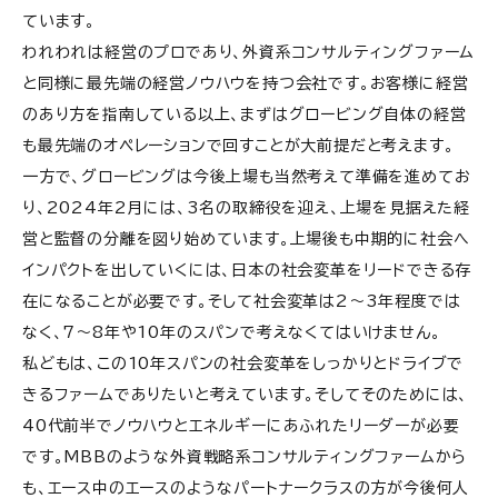
ています。
われわれは経営のプロであり、外資系コンサルティングファーム
と同様に最先端の経営ノウハウを持つ会社です。お客様に経営
のあり方を指南している以上、まずはグロービング自体の経営
も最先端のオペレーションで回すことが大前提だと考えます。
一方で、グロービングは今後上場も当然考えて準備を進めてお
り、2024年2月には、3名の取締役を迎え、上場を見据えた経
営と監督の分離を図り始めています。上場後も中期的に社会へ
インパクトを出していくには、日本の社会変革をリードできる存
在になることが必要です。そして社会変革は2〜3年程度では
なく、7〜8年や10年のスパンで考えなくてはいけません。
私どもは、この10年スパンの社会変革をしっかりとドライブで
きるファームでありたいと考えています。そしてそのためには、
40代前半でノウハウとエネルギーにあふれたリーダーが必要
です。MBBのような外資戦略系コンサルティングファームから
も、エース中のエースのようなパートナークラスの方が今後何人