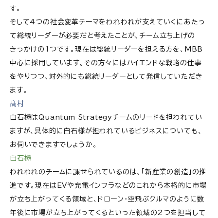
す。
そして4つの社会変革テーマをわれわれが支えていくにあたっ
て総統リーダーが必要だと考えたことが、チーム立ち上げの
きっかけの1つです。現在は総統リーダーを担える方を、MBB
中心に採用しています。その方々にはハイエンドな戦略の仕事
をやりつつ、対外的にも総統リーダーとして発信していただき
ます。
髙村
白石様はQuantum Strategyチームのリードを担われてい
ますが、具体的に白石様が担われているビジネスについても、
お伺いできますでしょうか。
白石様
われわれのチームに課せられているのは、「新産業の創造」の推
進です。現在はEVや充電インフラなどのこれから本格的に市場
が立ち上がってくる領域と、ドローン・空飛ぶクルマのように数
年後に市場が立ち上がってくるといった領域の2つを担当して