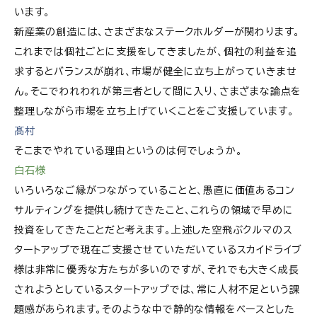
います。
新産業の創造には、
さまざま
なステークホルダーが関わります。
これまでは個社ごとに支援をしてきましたが、個社の利益を追
求するとバランスが崩れ、市場が健全に立ち上がっていきませ
ん。そこでわれわれが第三者として間に入り、
さまざま
な論点を
整理しながら市場を立ち上げていくことをご支援しています。
髙村
そこまでやれている理由というのは
何でしょうか
。
白石様
いろいろなご縁がつながっていることと、愚直に価値あるコン
サルティングを提供し続けてきたこと、これらの領域で早めに
投資をしてきたことだと考えます。上述した
空飛ぶクルマ
のス
タートアップで現在ご支援させていただいているスカイドライブ
様は非常に優秀な方たちが多いのですが、それでも大きく成長
されようとしているスタートアップでは、常に人材不足という課
題感があられます。そのような中で静的な情報をベースとした