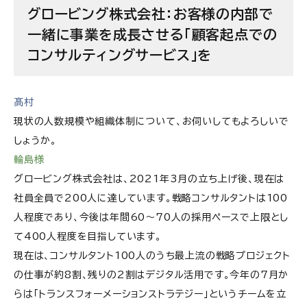
ジーファーム
グロービング株式会社：お客様の内部で
一緒に事業を成長させる「顧客起点での
規模は追わず、精鋭メンバーで日本を代表する企業
コンサルティングサービス」を
の変革を行う
IPOで得た資金を活用し、海外展開にも挑戦
髙村
「クライアントの内部に入り込んで社員のように働
現状の
人数規模や組織体制について、お伺いしてもよろしいで
く」
しょうか。
戦略コンサルティングファームであり、成長するベン
輪島様
チャー企業でもある
グロービング株式会社は、2021年3月の立ち上げ後、現在は
社員全員で200人に達しています。戦略コンサルタントは100
グロービング株式会社の求人情報
人程度であり、今後は年間60〜70人の採用ペースで上限とし
て400人程度を目指しています。
現在は、コンサルタント100人のうち最上流の戦略プロジェクト
の仕事が約8割、残りの2割はデジタル活用です。今年の7月か
らは「トランスフォーメーションストラテジー」というチームを立