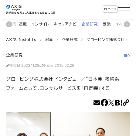
ログイン
選択肢を知ると、人生はもっと自由になる
ン
特集・連載
インサイト
キャリアナビ
企業研究
副業
イベント
AXIS Insights
記事
企業研究
グロービング株式会社 インタビュー／“日本発”戦略系ファームとして、コンサルサービスを「再定義」する
企業研究
0
投稿日 2023.11.28
更新日 2025.02.26
グロービング株式会社 インタビュー／“日本発”戦略系
ファームとして、コンサルサービスを「再定義」する