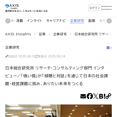
ログイン
選択肢を知ると、人生はもっと自由になる
ン
特集・連載
インサイト
キャリアナビ
企業研究
副業
イベント
AXIS Insights
記事
企業研究
日本総合研究所 リサーチ・コンサルティング部門 インタビュー／「強い個」が「傾聴と対話」を通じて日本の社会課題・経営課題に挑み、ありたい未来をつくる
企業研究
0
投稿日 2025.08.01
更新日 2025.09.24
日本総合研究所 リサーチ・コンサルティング部門 インタ
ビュー／「強い個」が「傾聴と対話」を通じて日本の社会課
題・経営課題に挑み、ありたい未来をつくる