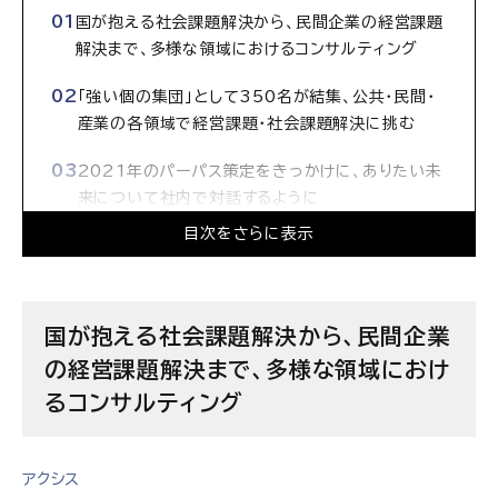
国が抱える社会課題解決から、民間企業の経営課題
解決まで、多様な領域におけるコンサルティング
「強い個の集団」として350名が結集、公共・民間・
産業の各領域で経営課題・社会課題解決に挑む
2021年のパーパス策定をきっかけに、ありたい未
来について社内で対話するように
目次をさらに表示
AIの時代だからこそ、対話を通じて経営層も気づ
かなかった困りごとを見いだし、結果につなげてい
く
国が抱える社会課題解決から、民間企業
自分が成し遂げたいことを、日本総研でのコンサル
の経営課題解決まで、多様な領域におけ
ティングを通じて実現していく
るコンサルティング
世界企業ランキング低迷を打破する、日本発コンサ
ルティングの挑戦
アクシス
株式会社日本総合研究所の求人情報