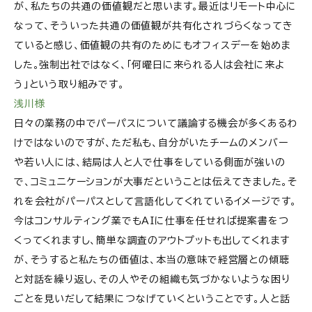
が、私たちの共通の価値観だと思います。最近はリモート中心に
なって、そういった共通の価値観が共有化されづらくなってき
ていると感じ、価値観の共有のためにもオフィスデーを始めま
した。強制出社ではなく、「何曜日に来られる人は会社に来よ
う」という取り組みです。
浅川様
日々の業務の中でパーパスについて議論する機会が多くあるわ
けではないのですが、ただ私も、自分がいたチームのメンバー
や若い人には、結局は人と人で仕事をしている側面が強いの
で、コミュニケーションが大事だということは伝えてきました。そ
れを会社がパーパスとして言語化してくれているイメージです。
今はコンサルティング業でもAIに仕事を任せれば提案書をつ
くってくれますし、簡単な調査のアウトプットも出してくれます
が、そうすると私たちの価値は、本当の意味で経営層との傾聴
と対話を繰り返し、その人やその組織も気づかないような困り
ごとを見いだして結果につなげていくということです。人と話