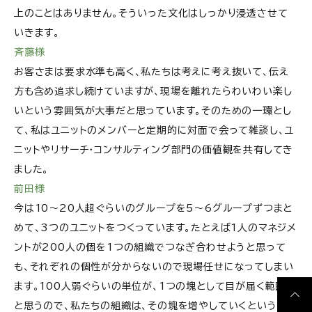
上のことはありません。そういった文化はしっかり浸透させて
いきます。
斉藤様
お客さまは要求水準も高く、私たちは考えに考え抜いて、伝え
方も含め追求し続けていますが、現場を離れたらわいわい楽し
いという雰囲気が大事だと思っています。そのための一環とし
て、私はユニットのメンバーと定期的に対面で会って雑談し、ユ
ニットやリサーチ・コンサルティング部門の価値観を共有してき
ました。
前田様
今は10～20人超ぐらいのグループを5～6グループずつまと
めて、3つのユニットをつくっています。たとえば1人のマネジメ
ントが200人の個を1つの組織でつなぎ合わせようと思って
も、それぞれの個性が分からないので現場任せになってしまい
ます。100人弱ぐらいの単位が、1つの塊として目が届く範囲だ
と思うので、私たちの組織は、その塊を増やしていくという考え