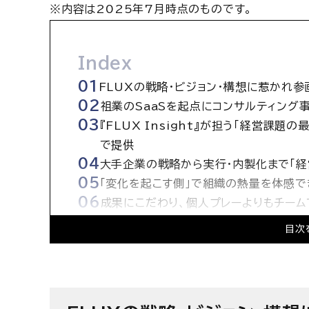
※内容は2025年7月時点のものです。
Index
FLUXの戦略・ビジョン・構想に惹かれ参
祖業のSaaSを起点にコンサルティング
『FLUX Insight』が担う「経営課
で提供
大手企業の戦略から実行・内製化まで「経
「変化を起こす側」で組織の熱量を体感で
成果にこだわり、個人プレーよりもチー
多様な人材が活躍 AI活用を主軸に「勝
目次
目指すは1,000人規模 市場での存在感
株式会社FLUXの求人情報