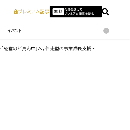
会員登録して
プレミアム記事
無料
プレミアム記事を読む
業
イベント
のど真ん中」へ。伴走型の事業成長支援で「日本経済に流れを」