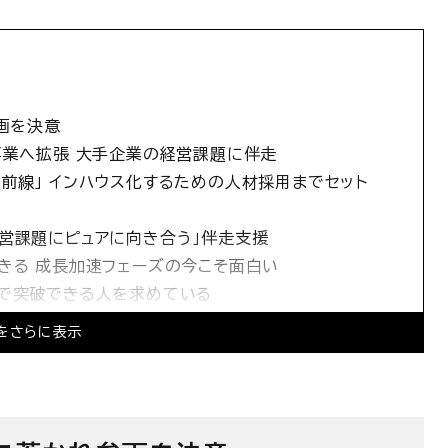
画を決意
事業へ拡張 大手企業の経営課題に伴走
題の最前線」 インハウス化するための人材採用までセット
営課題にピュアに向き合う」伴走支援
きる 成長加速フェーズの今こそ面白い
ムで突破できる人を求めている
てる」組織をつくる
をさらに表示
を高め、社会にインパクトを