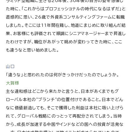
ラミッド型組織に生きる20年後、30年後の自分の姿を想像し
た時に、「これからはプロフェッショナルの時代になるはずだ」と
直感的に思い、26歳で外資系コンサルティングファームに転職
しました。そこには11年間在籍し、地道にまじめに取り組んだ結
果、お客様にも評価されて順調にシニアマネージャーまで昇進し
たわけですが、職位があがって眺めが変わってきた時に、ここ
も違うなと思い始めました。
山口
「違うな」と思われたのは何がきっかけだったのでしょうか。
大賀様
主な違和感はどこから来たかと言うと、日本があくまでもグ
ローバル本社の“ブランチ“の位置付けであること。日本でどん
なに価値創造しても、そこで獲得した利益は本社に吸い上げら
れて、グローバル戦略にのっとって再配分されてしまう。当時
から、成長が加速する中国やインドなどの国への投資が活発な