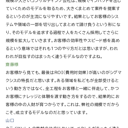
規模が大きいコンサルティング会社は、規模でインパクトを出し
ていくためのモデルを取るため、大きくまとめて案件を提案す
るというのが主流になりやすいです。結果としてお客様のシス
テムや領域の一部を切り出してまとめて請け負うという形にな
り、そのモデルを追求する過程で人をたくさん採用してさらに
規模を拡大していきます。お客様の効率性やスピード感を高め
るという意味ではそれも1つのやり方だとは思いますが、われ
われが目指すのはまったく違うモデルなのですよね。
齋藤様
お客様から見ても、最後はROI（費用対効果）が高いのがシグマ
クシスの特長だと思います。ある領域を私どもが全部受けると
いう動き方ではなく、全工程をお客様と一緒に伴走して、かつ
お客様にナレッジと体験を渡す動き方をするので、結果的にお
客様の中の人財が育つからです。これは、弊社の規模でだから
こそ、成立するモデルなのだと思っています。
山口