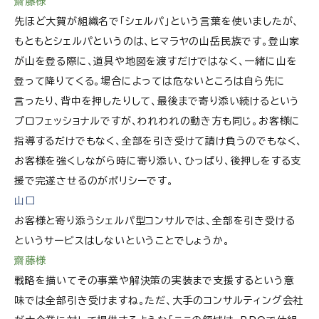
齋藤様
先ほど大賀が組織名で「シェルパ」という言葉を使いましたが、
もともとシェルパというのは、ヒマラヤの山岳民族です。登山家
が山を登る際に、道具や地図を渡すだけではなく、一緒に山を
登って降りてくる。場合によっては危ないところは自ら先に
言ったり、背中を押したりして、最後まで寄り添い続けるという
プロフェッショナルですが、われわれの動き方も同じ。お客様に
指導するだけでもなく、全部を引き受けて請け負うのでもなく、
お客様を強くしながら時に寄り添い、ひっぱり、後押しをする支
援で完遂させるのがポリシーです。
山口
お客様と寄り添うシェルパ型コンサルでは、全部を引き受ける
というサービスはしないということでしょうか。
齋藤様
戦略を描いてその事業や解決策の実装まで支援するという意
味では全部引き受けますね。ただ、大手のコンサルティング会社