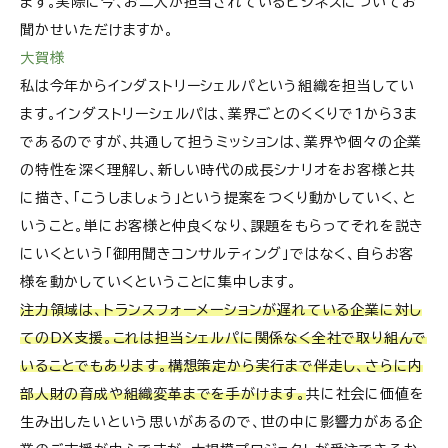
ます。実際に今、お二人が担当されているビジネスについてお
聞かせいただけますか。
大賀様
私は今年からインダストリーシェルパという組織を担当してい
ます。インダストリーシェルパは、業界ごとのくくりで1から3ま
であるのですが、共通して担うミッションは、業界や個々の企業
の特性を深く理解し、新しい時代の成長シナリオをお客様と共
に描き、「こうしましょう」という提案をつくり動かしていく、と
いうこと。単にお客様と仲良くなり、課題をもらってそれを説き
にいくという「御用聞きコンサルティング」ではなく、自らお客
様を動かしていくということに集中します。
注力領域は、トランスフォーメーションが遅れている企業に対し
てのDX支援。これは担当シェルパに関係なく全社で取り組んで
いることでもあります。構想策定から実行まで伴走し、さらに内
部人財の育成や組織変革までを手がけます。
共に社会に価値を
生み出したいという思いがあるので、世の中に影響力がある企