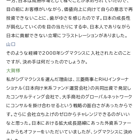
一方、日本は成熟市場として稼ぐことが求められていたので、
目の前にお客様がいながら、価値向上に向けて自らの意志で再
投資できないことに、歯がゆさを感じたのです。日本の成長性
が鈍化していくのを目の当たりにする中、日本人でありながら
日本に貢献できない立場にフラストレーションがありました。
山口
そのような経緯で2008年シグマクシスに入社されたとのこと
ですが、決め手は何だったのでしょうか。
大賀様
私がシグマクシスを選んだ理由は、三菱商事とRHJインターナ
ショナル（日本向け米系ファンド運営会社）の共同出資で発足し
たコンサルティング会社で、大手商社のグローバルネットワーク
にコンサルを掛け合わせるという戦略の面白さがあったからで
す。さらに会社立ち上げのゼロからチャレンジできるのがいい
なと思った。日本における拡大成長路線にあった外資系ファー
ムからもオファーをいただいていましたが、シグマクシスに決め