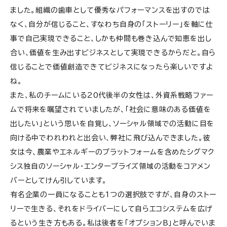
ました。組織の歯車として優秀なパフォーマンスを出すのでは
なく、自分が信じること、すなわち自身の「ストーリー」を軸に仕
事で自己実現できること、しかも仲間も巻き込んで知恵を出し
合い、価値を生み出すビジネスとして実現できるからだと。自ら
信じることで価値創造できてビジネスになったら楽しいですよ
ね。
また、私のチームにいる20代後半の女性は、外資系戦略ファー
ムで将来を嘱望されていましたが、「社会に意味のある価値を
出したい」という思いを自覚し、ソーシャル領域での活動に目を
向ける中でわれわれと出会い、弊社に飛び込んできました。彼
女は今、農業やエネルギーのプラットフォームを含めたシグマク
シス独自のソーシャル・エンタープライズ領域の活動をコアメン
バーとしてけん引しています。
有名企業の一員になることも1つの選択肢ですが、自身のストー
リーで生きる、それをドライバーにして自らエコシステムを広げ
るという生き方もある。私は後者を「オプションB」と呼んでいま