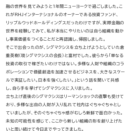
融の世界を見てみようと1年間ニューヨークで過ごしました。こ
れがRHJインターナショナルのオーナーである投資ファンド、
リップルウッドホールディングスだったわけですが、実際金融の
世界を経験してみて、私が本当にやりたいのは自ら組織を動か
し事業価値をつくることだと再認識し、帰国しました。
そこで出会ったのが、シグマクシスを立ち上げようとしていた倉
重英樹（現シグマクシスの会長）と富村でした。彼らから「単なる
投資の取引で稼ぎたいわけではない。多様な人財や組織のコラ
ボレーションで価値創造を加速させるビジネスを、大きなスケー
ルで実証したい。日本を強くしたい。」という話を聞いて共感
し、自ら手を挙げてシグマクシスに入りました。
立ち上げ直後のシグマクシスはリーマンショックの直撃も受けて
おり、多様な出自の人財が入り乱れて社内はぐちゃぐちゃとし
ていましたが、そのぐちゃぐちゃ感がむしろ新鮮で面白かった。
未知の可能性を感じて、ここから新しい組織の形を創り上げた
いと思い続けて今日までやってきました。