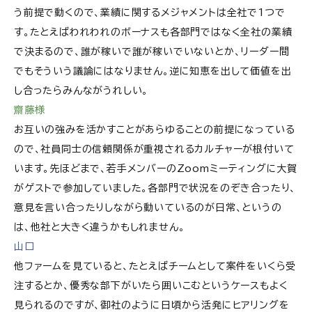
う前提で動くので、業績に関するメジャメントは全社で1つで
す。たとえばわれわれのボーナスも各部門ではなく全社の業績
で決まるので、誰が稼いで誰が稼いでいないとか、リーダー間
でもそういう議論にはなりません。逆に知恵を出して価値を出
し合ったらみんながうれしい。
齋藤様
お互いの強みを活かすことがあらゆることの前提になっている
ので、社員同士の信頼関係が重視されるカルチャーが根付いて
います。先ほどまで、若手メンバーのZoomミーティングに大賀
がゲストで参加していました。各部門で状況をのぞき合ったり、
意見を言い合ったりしながら動いているのが日常、というの
は、他社と大きく違うかもしれません。
山口
他ファームを見ていると、たとえばチームとして案件をいくら受
注するとか、優秀な部下がいたら囲いこむというケースもよく
見られるのですが、御社のように日頃から活発にヒアリングを