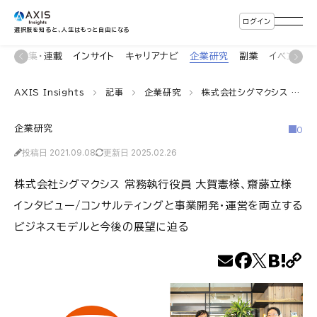
ログイン
選択肢を知ると、人生はもっと自由になる
ン
特集・連載
インサイト
キャリアナビ
企業研究
副業
イベント
AXIS Insights
記事
企業研究
株式会社シグマクシス 常務執行役員 大賀憲様、齋藤立様 インタビュー/コンサルティングと事業開発・運営を両立するビジネスモデルと今後の展望に迫る
企業研究
0
投稿日 2021.09.08
更新日 2025.02.26
株式会社シグマクシス 常務執行役員 大賀憲様、齋藤立様
インタビュー/コンサルティングと事業開発・運営を両立する
ビジネスモデルと今後の展望に迫る