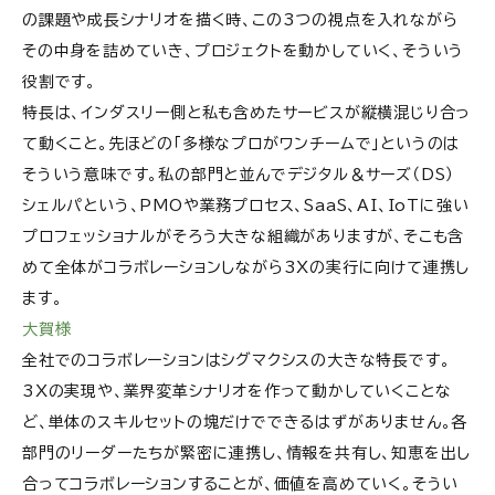
の課題や成長シナリオを描く時、この3つの視点を入れながら
その中身を詰めていき、プロジェクトを動かしていく、そういう
役割です。
特長は、インダスリー側と私も含めたサービスが縦横混じり合っ
て動くこと。先ほどの「多様なプロがワンチームで」というのは
そういう意味です。私の部門と並んでデジタル＆サーズ（DS）
シェルパという、PMOや業務プロセス、SaaS、AI、IoTに強い
プロフェッショナルがそろう大きな組織がありますが、そこも含
めて全体がコラボレーションしながら3Xの実行に向けて連携し
ます。
大賀様
全社でのコラボレーションはシグマクシスの大きな特長です。
3Xの実現や、業界変革シナリオを作って動かしていくことな
ど、単体のスキルセットの塊だけでできるはずがありません。各
部門のリーダーたちが緊密に連携し、情報を共有し、知恵を出し
合ってコラボレーションすることが、価値を高めていく。そうい