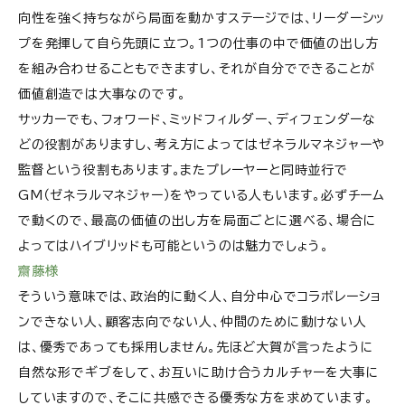
向性を強く持ちながら局面を動かすステージでは、リーダーシッ
プを発揮して自ら先頭に立つ。1つの仕事の中で価値の出し方
を組み合わせることもできますし、それが自分でできることが
価値創造では大事なのです。
サッカーでも、フォワード、ミッドフィルダー、ディフェンダーな
どの役割がありますし、考え方によってはゼネラルマネジャーや
監督という役割もあります。またプレーヤーと同時並行で
GM（ゼネラルマネジャー）をやっている人もいます。必ずチーム
で動くので、最高の価値の出し方を局面ごとに選べる、場合に
よってはハイブリッドも可能というのは魅力でしょう。
齋藤様
そういう意味では、政治的に動く人、自分中心でコラボレーショ
ンできない人、顧客志向でない人、仲間のために動けない人
は、優秀であっても採用しません。先ほど大賀が言ったように
自然な形でギブをして、お互いに助け合うカルチャーを大事に
していますので、そこに共感できる優秀な方を求めています。