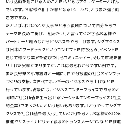
いう活動を起こせる人のことを私どもはアグリゲーターと呼ん
でいます。お客様や相手が軸となる「シェルパ」とはまた違う動
き方ですね。
たとえば、われわれが大事だと思う領域について自分たちで
テーマを決めて掲げ、「組みたい」と言ってくださるお客様や
パートナーと組みながらビジネスを立ち上げます。シグマクシス
は日本にフードテックというコンセプトを持ち込み、イベントを
通じて様々な業界を結びつけるコミュニティー、そして市場を創
り上げた実績がありますが、これは最もわかりやすい例です。
また長野県の小布施町と一緒に、自立分散型の社会のインフラ
づくりの支援、次世代エネルギーのビジネス立ち上げなどを
行っています。背景には、ビジネスエンタープライズであるのと
同時に社会価値を生み出せるソーシャルエンタープライズ（社会
的企業）でありたい、という思いもあります。「どうやってシグマ
クシスで社会価値を最大化していくか」を考え、お客様のSDGs
推進やサスティナビリティ領域のトランスメーションなどを推進