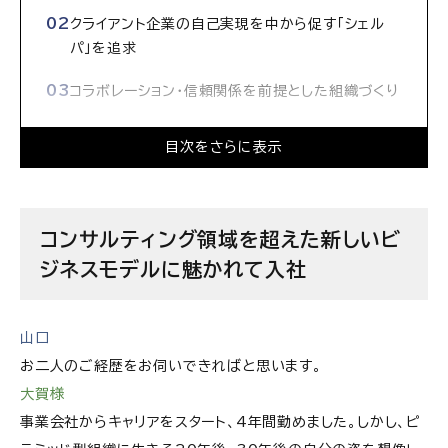
クライアント企業の自己実現を中から促す「シェル
パ」を追求
コラボレーション・信頼関係を前提とした組織づくり
社会価値創造の”アグリゲーター”としての働き方
目次をさらに表示
「事業を創る機会」「Giver精神」が魅力
社会課題解決への意識と、リフレクション力が鍵
コンサルティング領域を超えた新しいビ
ジネスモデルに魅かれて入社
トランスフォーメーションのリーダーを自社・クライ
アント共に育て、社会にインパクトを残していきたい
株式会社シグマクシスの求人情報
山口
お二人のご経歴をお伺いできればと思います。
大賀様
事業会社からキャリアをスタート、4年間勤めました。しかし、ピ