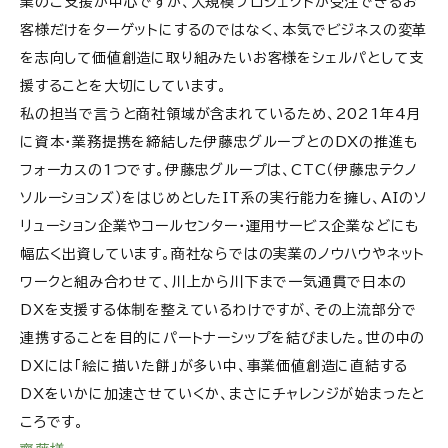
業のご支援が中心ですが、大規模プロジェクトが受注できるお
客様だけをターゲットにするのではなく、本気でビジネスの変革
を志向して価値創造に取り組みたいお客様をシェルパとして支
援することを大切にしています。
私の担当で言うと商社領域が含まれているため、2021年4月
に資本・業務提携を締結した伊藤忠グループとのDXの推進も
フォーカスの1つです。伊藤忠グループは、CTC（伊藤忠テクノ
ソルーションズ）をはじめとしたIT系の実行能力を擁し、AIのソ
リューション企業やコールセンター・運用サービス企業などにも
幅広く出資しています。商社ならではの実業のノウハウやネット
ワークと組み合わせて、川上から川下まで一気通貫で日本の
DXを支援する体制を整えているわけですが、その上流部分で
連携することを目的にパートナーシップを結びました。世の中の
DXには「絵に描いた餅」が多い中、事業価値創造に直結する
DXをいかに加速させていくか、まさにチャレンジが始まったと
ころです。