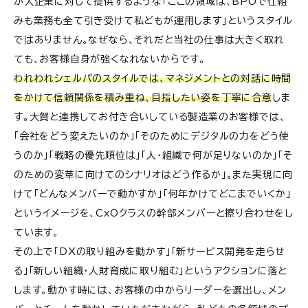
が大企業に対して提供するような「ここの領域は、BPOで仕組
みも業務も全て引き受けて私どもが運用します」というスタイル
ではありません。なぜなら、それだと当社の仕事は大きく取れ
ても、お客様自身が強くなれないからです。
われわれシェルパのスタイルでは、マネジメントとの対話に時間
をかけて信頼関係を積み重ね、目指したい姿を丁寧に合意
しま
す。大賀と連携してお付き合いしている製造業のお客様では、
「会社をどう変えたいのか」「そのためにデジタルの力をどう使
うのか」「戦略の優先順位は」「人・組織で何が足りないのか」「そ
のための変革に向けてのシナリオはどう作るか」。また実現に向
けて「どんなメンバーで動かすか」「何年かけてどこまでいくか」
というイメージを、CxOクラスの幹部メンバーと擦り合わせをし
ています。
その上で「DXの取り組みを動かす」「新サービス開発を走らせ
る」「新しい組織・人財育成に取り組む」というアクションに落と
します。動かす時には、お客様の中からリーダーを選出し、メン