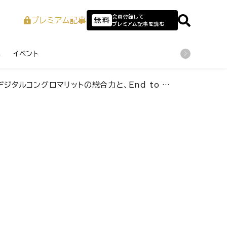
会員登録して
プレミアム記事
無料
プレミアム記事を読む
業
イベント
ローバルコンサルティング── 多様な業界を横断し、伴走型で価値を創出するBPGチームの挑戦