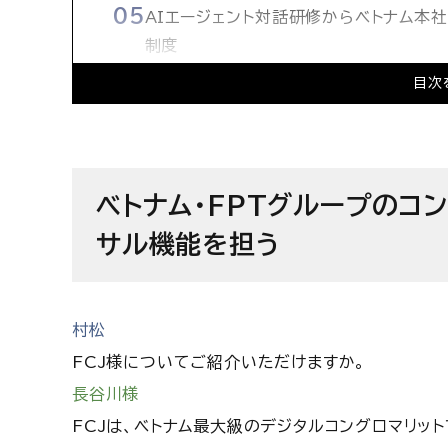
AIエージェント対話研修からベトナム本
制度
「相手に答えを求める人は合わない」1,
目次
像
FPTコンサルティングジャパン株式会社
ベトナム・FPTグループのコ
サル機能を担う
村松
FCJ様についてご紹介いただけますか。
長谷川様
FCJは、ベトナム最大級のデジタルコングロマリッ