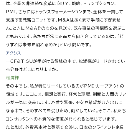
は、企業の非連続な変革に向けて、戦略、トランザクション、
PMI、さらにはトランスフォーメーションまで、全体を一貫して
支援する戦略ユニットです。M&Aはあくまで手段にすぎませ
ん。ときにM&Aそのものを見送り、既存事業の再構築を選ぶこ
ともあります。私たちが常に正面から向き合っているのは、「ど
うすれば未来を創れるのか」という問いです。
アクシス
―CF&T SUが手がける領域の中で、松浦様がリードされてい
る分野はどこになりますか。
松浦様
その中でも、私が特にリードしているのがPMI・カーブアウトの
領域です。ここには、構想と実行、経営と現場、制度と人間のリア
ルが一気に交差します。矛盾や緊張、不安や希望がむき出しに
なる中で、そのすべてを受け止め、動かしていく。そこに、私たち
コンサルタントの本質的な価値が問われると感じています。
たとえば、外資系本社と英語で交渉し、日本のクライアント企業