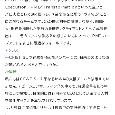
CF&T SUは、戦略立案にとどまらず、M&AのPre／
Execution／PMI／Transformationといった全フェー
ズに実務として深く関与し、企業変革を現場で“やり切る”こと
にこだわるチームです。CxO層と対等に議論しながら、組織・
人・財務を横断した実行力を磨き、クライアントとともに成果を
出す——そのリアルな手応えを感じたい方にとって、PMI・カー
ブアウトはまさに最適なフィールドです。
アクシス
―CF&T SUで経験を積んだメンバーには、将来どのような道
が開かれるとお考えでしょうか。
松浦様
私たちはCF&T SUを単なるM&Aの支援チームとは考えてい
ません。アビームコンサルティングの中でも、経営変革を担う中
核として機能し、将来的には社内外でCxOとして活躍する人材
を輩出することを本気で目指しています。
「より経営に深く関わりたい」「現場での実行を通じて成長した