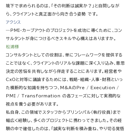
境下で求められるのは、「その判断は誠実か？」と自問しなが
ら、クライアントと真正面から向き合う姿勢 です。
アクシス
―PMI・カーブアウトのプロジェクトを成功に導くために、コン
サルタントが身につけるべきスキルや心構えはありますか。
松浦様
コンサルタントとしての役割は、単にフレームワークを提供する
ことではなく、クライアントのリアルな課題に深く入り込み、意思
決定の苦悩を共有しながら伴走することにあります。経営者や
CxOと対等に議論するためには、戦略・組織・人事・財務といっ
た横断的な知識を持ちつつ、M&AのPre / Execution /
PMI / Transformation の各フェーズに対して実務的な
視点を養う必要があります。
私自身、この領域でスタッフからプリンシパル（執行役員）まで
幅広く経験し、多くのプロジェクトに携わってきました。その経
験の中で確信したのは、「誠実な判断を積み重ね、やり切る覚悟