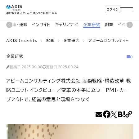
ログイン
選択肢を知ると、人生はもっと自由になる
ン
特集・連載
インサイト
キャリアナビ
企業研究
副業
イベント
AXIS Insights
記事
企業研究
アビームコンサルティング株式会社 財務戦略・構造改革 戦略ユニット インタビュー／変革の本番に立つ｜PMI・カーブアウトで、経営の意思と現場をつなぐ
企業研究
0
投稿日 2025.09.08
更新日 2025.09.24
アビームコンサルティング株式会社 財務戦略・構造改革 戦
略ユニット インタビュー／変革の本番に立つ｜PMI・カー
ブアウトで、経営の意思と現場をつなぐ