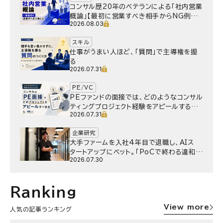
コンサル歴20年のベテランによる「社内営業
概論」【最初に営業すべき相手からNG例ま
2026.08.03
で】
スキル
仕事がうまい人ほど、「質問」で主導権を握
る
2026.07.31
PE/VC
PEファンドの面接では、どのようなコンサル
ティングプロジェクト経験をアピールするべ
2026.07.31
きか
企業研究
大手ファームを入社4年目で退職し、AIス
タートアップにベット。｢PoCで終わる違和
2026.07.30
感｣はどうなったのか／Gen-AX株式会社
野村湧さん インタビュー
Ranking
View more
人気の記事ランキング