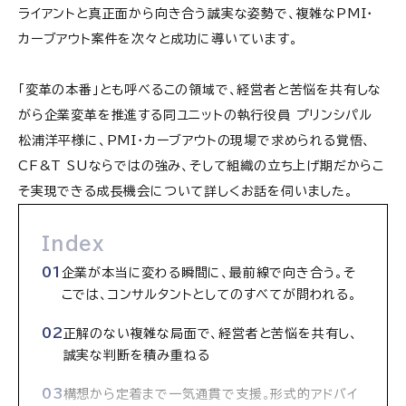
ライアントと真正面から向き合う誠実な姿勢で、複雑なPMI・
カーブアウト案件を次々と成功に導いています。
「変革の本番」とも呼べるこの領域で、経営者と苦悩を共有しな
がら企業変革を推進する同ユニットの執行役員 プリンシパル
松浦洋平様に、PMI・カーブアウトの現場で求められる覚悟、
CF&T SUならではの強み、そして組織の立ち上げ期だからこ
そ実現できる成長機会について詳しくお話を伺いました。
Index
企業が本当に変わる瞬間に、最前線で向き合う。そ
こでは、コンサルタントとしてのすべてが問われる。
正解のない複雑な局面で、経営者と苦悩を共有し、
誠実な判断を積み重ねる
構想から定着まで一気通貫で支援。形式的アドバイ