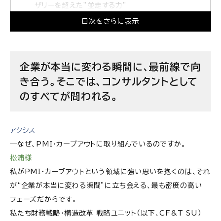
ザリーを超えた”並走する力”
目次をさらに表示
組織の立ち上げ期だからこそ、自らの手で未来を創
り、経営アジェンダを担う側に立てる
経営の本質に踏み込み、CxOへの道を切り開く。真
企業が本当に変わる瞬間に、最前線で向
の経営人材として飛躍したい人材へ
き合う。そこでは、コンサルタントとして
アビームコンサルティング株式会社の求人情報
のすべてが問われる。
アクシス
―なぜ、PMI・カーブアウトに取り組んでいるのですか。
松浦様
私がPMI・カーブアウトという領域に強い思いを抱くのは、それ
が“企業が本当に変わる瞬間”に立ち会える、最も密度の高い
フェーズだからです。
私たち財務戦略・構造改革 戦略ユニット（以下、CF&T SU）