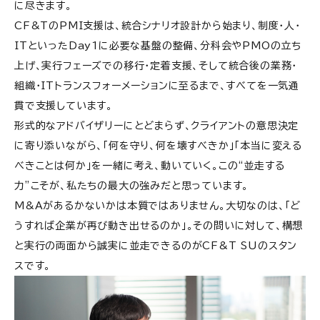
に尽きます。
CF&TのPMI支援は、統合シナリオ設計から始まり、制度・人・
ITといったDay1に必要な基盤の整備、分科会やPMOの立ち
上げ、実行フェーズでの移行・定着支援、そして統合後の業務・
組織・ITトランスフォーメーションに至るまで、すべてを一気通
貫で支援しています。
形式的なアドバイザリーにとどまらず、クライアントの意思決定
に寄り添いながら、「何を守り、何を壊すべきか」「本当に変える
べきことは何か」を一緒に考え、動いていく。この“並走する
力”こそが、私たちの最大の強みだと思っています。
M&Aがあるかないかは本質ではありません。大切なのは、「ど
うすれば企業が再び動き出せるのか」。その問いに対して、構想
と実行の両面から誠実に並走できるのがCF&T SUのスタン
スです。