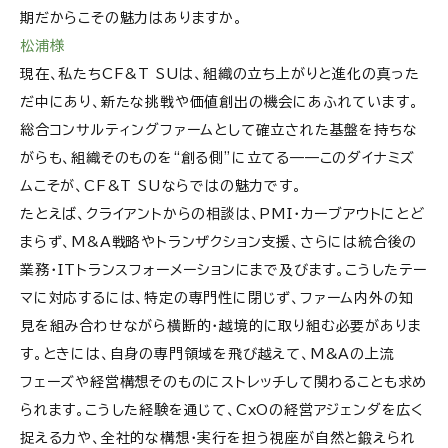
期だからこその魅力はありますか。
松浦様
現在、私たちCF&T SUは、組織の立ち上がりと進化の真った
だ中にあり、新たな挑戦や価値創出の機会にあふれています。
総合コンサルティングファームとして確立された基盤を持ちな
がらも、組織そのものを“創る側”に立てる——このダイナミズ
ムこそが、CF&T SUならではの魅力です。
たとえば、クライアントからの相談は、PMI・カーブアウトにとど
まらず、M&A戦略やトランザクション支援、さらには統合後の
業務・ITトランスフォーメーションにまで及びます。こうしたテー
マに対応するには、特定の専門性に閉じず、ファーム内外の知
見を組み合わせながら横断的・越境的に取り組む必要がありま
す。ときには、自身の専門領域を飛び越えて、M&Aの上流
フェーズや経営構想そのものにストレッチして関わることも求め
られます。こうした経験を通じて、CxOの経営アジェンダを広く
捉える力や、全社的な構想・実行を担う視座が自然と鍛えられ