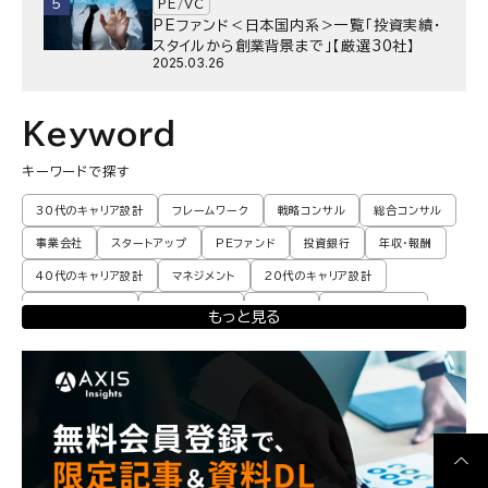
5
PE/VC
PEファンド＜日本国内系＞一覧「投資実績・
スタイルから創業背景まで」【厳選30社】
2025.03.26
Keyword
キーワードで探す
30代のキャリア設計
フレームワーク
戦略コンサル
総合コンサル
事業会社
スタートアップ
PEファンド
投資銀行
年収・報酬
40代のキャリア設計
マネジメント
20代のキャリア設計
転職体験談・実例
プロモーション
業界動向
コンサル現場論
もっと見る
育児
M&A・ファイナンス
ポストコンサル
経営企画・事業企画
エンジニア
調査レポート
ポストコンサル
独立・フリーランス
副業
起業
CxO
若手コンサル
Mup
パートナー
コンサル現場論
経営企画・事業企画
メンタルケア
パラレルキャリア
ワークライフバランス
移住・二拠点生活
AI活用