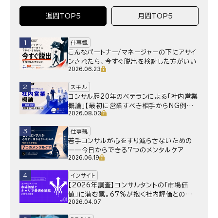
週間TOP5
月間TOP5
1
仕事観
こんなパートナー/マネージャーの下にアサイ
ンされたら、今すぐ脱出を検討した方がいい
2026.06.23
2
スキル
コンサル歴20年のベテランによる「社内営業
概論」【最初に営業すべき相手からNG例ま
2026.08.03
で】
3
仕事観
若手コンサルが心をすり減らさないための
──今日からできる7つのメンタルケア
2026.06.19
4
インサイト
【2026年調査】コンサルタントの「市場価
値」に潜む罠。67%が抱く社内評価との乖
2026.04.07
離と、採用側が抱く“本音”の懸念とは