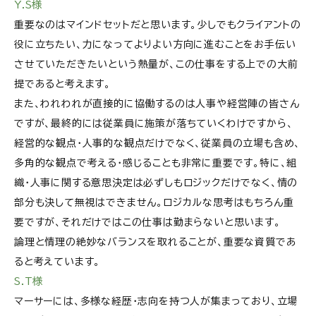
Y.S様
重要なのはマインドセットだと思います。少しでもクライアントの
役に立ちたい、力になってよりよい方向に進むことをお手伝い
させていただきたいという熱量が、この仕事をする上での大前
提であると考えます。
また、われわれが直接的に協働するのは人事や経営陣の皆さん
ですが、最終的には従業員に施策が落ちていくわけですから、
経営的な観点・人事的な観点だけでなく、従業員の立場も含め、
多角的な観点で考える・感じることも非常に重要です。特に、組
織・人事に関する意思決定は必ずしもロジックだけでなく、情の
部分も決して無視はできません。ロジカルな思考はもちろん重
要ですが、それだけではこの仕事は勤まらないと思います。
論理と情理の絶妙なバランスを取れることが、重要な資質であ
ると考えています。
S.T様
マーサーには、多様な経歴・志向を持つ人が集まっており、立場