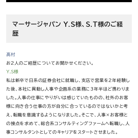
個人の意思を尊重したアサイン
スムーズな情報共有がクライアントに向き合う時間
マーサージャパン Y.S様、S.T様のご経
をつくる
歴
組織・人事コンサルタントにとって必要な論理と情
理のバランス
髙村
マーサージャパン株式会社の求人情報
お2人のご経歴についてお聞かせください。
Y.S様
私は新卒で日系の証券会社に就職し、支店で営業を2年経験し
た後、本社に異動し人事や企画系の業務に3年半ほど携わりま
した。人事の仕事にやりがいは感じていたものの、社外のお客
様に向き合う仕事の方が自分に合っているのではないかと考
え、転職を意識するようになりました。そこで、人事×お客様と
の接点を求めて、総合系コンサルティングファームへ転職し、人
事コンサルタントとしてのキャリアをスタートさせました。