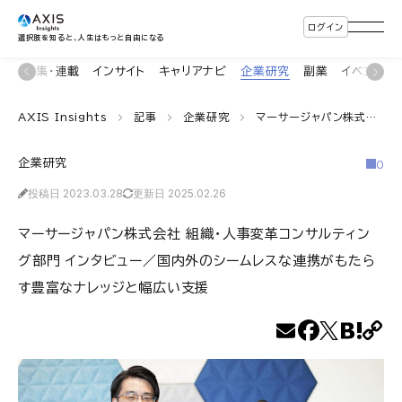
ログイン
選択肢を知ると、人生はもっと自由になる
ン
特集・連載
インサイト
キャリアナビ
企業研究
副業
イベント
AXIS Insights
記事
企業研究
マーサージャパン株式会社 組織・人事変革コンサルティング部門 インタビュー／国内外のシームレスな連携がもたらす豊富なナレッジと幅広い支援
企業研究
0
投稿日 2023.03.28
更新日 2025.02.26
マーサージャパン株式会社 組織・人事変革コンサルティン
グ部門 インタビュー／国内外のシームレスな連携がもたら
す豊富なナレッジと幅広い支援