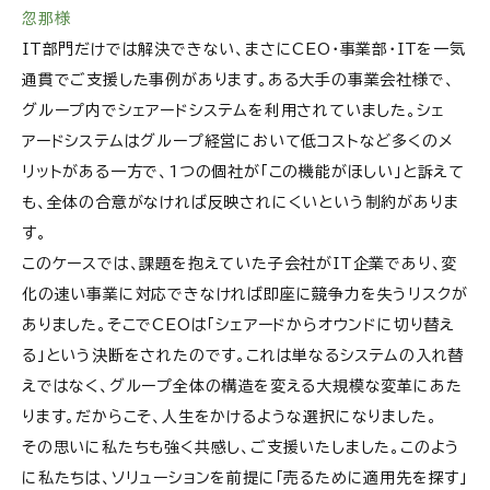
忽那様
IT部門だけでは解決できない、まさにCEO・事業部・ITを一気
通貫でご支援した事例があります。ある大手の事業会社様で、
グループ内でシェアードシステムを利用されていました。シェ
アードシステムはグループ経営において低コストなど多くのメ
リットがある一方で、1つの個社が「この機能がほしい」と訴えて
も、全体の合意がなければ反映されにくいという制約がありま
す。
このケースでは、課題を抱えていた子会社がIT企業であり、変
化の速い事業に対応できなければ即座に競争力を失うリスクが
ありました。そこでCEOは「シェアードからオウンドに切り替え
る」という決断をされたのです。これは単なるシステムの入れ替
えではなく、グループ全体の構造を変える大規模な変革にあた
ります。だからこそ、人生をかけるような選択になりました。
その思いに私たちも強く共感し、ご支援いたしました。このよう
に私たちは、ソリューションを前提に「売るために適用先を探す」