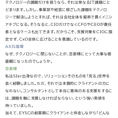
テクノロジーの課題だけを扱うなら、それは単なるIT課題にと
どまります。しかし、事業部や経営に根ざした課題をテクノロ
ジーで解決しようとすれば、それは会社全体を縦串で貫くイニシ
アチブになる。そうなると、CIOだけでなくCFOやCEOが責任
者となるケースも出てきます。だからこそ、支援対象をCIOに限
定せず、CxO全体に広げることを意識しているのです。
AXIS堀場
なぜ、テクノロジーに閉じないことが、忽那様にとって大事な価
値観になったのでしょうか。
忽那様
私はSIer出身なので、ソリューションそのものを「売る」世界を
長く経験しました。ただ、それでは本質的にクライアントの力に
なれない。コンサルタントとして本当に意味のある支援をするに
は、課題を軸に支援しなければならない、という強い実感を
持っていました。
加えて、EYSCの創業期にクライアントと伴走しながら「どんな