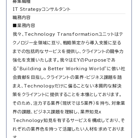
募集職種
IT Strategyコンサルタント
職務内容
■業務内容
我々、Technology Transformationユニットはテ
クノロジー全領域に亘り、戦略策定から導入支援に至る
までの包括的なサービスを提供し、クライアントの競争力
強化を支援いたします。我々はEYのPurposeであ
る”Building a Better Working World”に倣い社
会貢献を目指し、クライアントの業界・ビジネス課題を踏
まえ、Technologyだけに偏ることない本質的な解決
策をクライアントに提供することを本懐としております。
そのため、注力する業界（現状では5業界）を持ち、対象業
界の課題、ビジネス課題を理解し、業界知見x
Technology知見を有するサービスを構成しており、そ
れぞれの業界色を持って活躍したい人材を求めておりま
す。