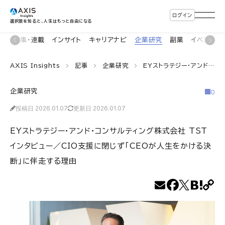
ログイン
選択肢を知ると、人生はもっと自由になる
ン
特集・連載
インサイト
キャリアナビ
企業研究
副業
イベント
AXIS Insights
記事
企業研究
EYストラテジー・アンド・コンサルティング株式会社 TST インタビュー／CIO支援に閉じず「CEOが人生をかける決断」に伴走する理由
企業研究
0
投稿日 2026.01.07
更新日 2026.01.07
EYストラテジー・アンド・コンサルティング株式会社 TST
インタビュー／CIO支援に閉じず「CEOが人生をかける決
断」に伴走する理由