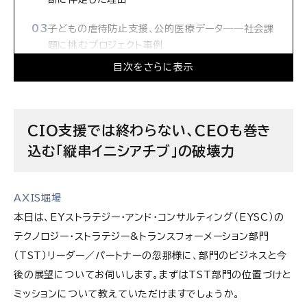
子どもの虐待防止支援、公的医療データ――社会課
題に挑むプロジェクト事例
目次をさらに表示
スーパーリージョン制度で開く、日本発の知見をグ
ローバルへ広げる道
フラットなカルチャーで無限の可能性を手に
CIO支援では終わらない、CEOも巻き
込む「縦串イニシアチブ」の破壊力
EYストラテジー・アンド・コンサルティング株式会社
の求人情報
AXIS堀場
本日は、EYストラテジー・アンド・コンサルティング（EYSC）の
テクノロジー・ストラテジー&トランスフォーメーション部門
（TST）リーダー／パートナーの忽那様に、部門のビジネスと今
後の展望についてお伺いします。まずはTST部門の位置づけと
ミッションについて教えていただけますでしょうか。