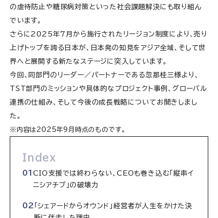
の虐待防止や糖尿病対策といった社会課題解決にも取り組ん
でいます。
さらに2025年7月から施行されたリージョン制度により、売り
上げトップを誇る日本が、日本発の知見をアジア全域、そして世
界へと展開する新たなステージに突入しています。
今回、同部門のリーダー／パートナーである忽那桂三様より、
TST部門のミッションや具体的なプロジェクト事例、グローバル
連携の仕組み、そして今後の成長戦略についてお聞きしまし
た。
※内容は2025年9月時点のものです。
Index
CIO支援では終わらない、CEOも巻き込む「縦串イ
ニシアチブ」の破壊力
「シェアードからオウンド」経営者が人生をかけた決
断に伴走した理由