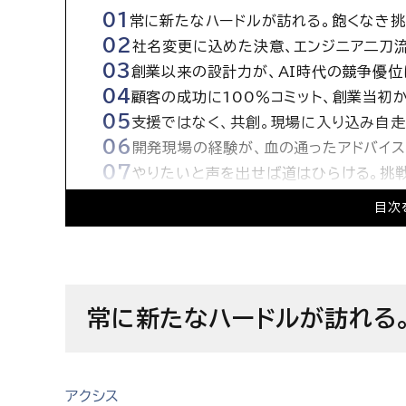
常に新たなハードルが訪れる。飽くなき
社名変更に込めた決意、エンジニア二刀
創業以来の設計力が、AI時代の競争優位
顧客の成功に100％コミット、創業当初
支援ではなく、共創。現場に入り込み自
開発現場の経験が、血の通ったアドバイ
やりたいと声を出せば道はひらける。挑戦
ULSコンサルティング株式会社の求人情
目次
常に新たなハードルが訪れる
アクシス